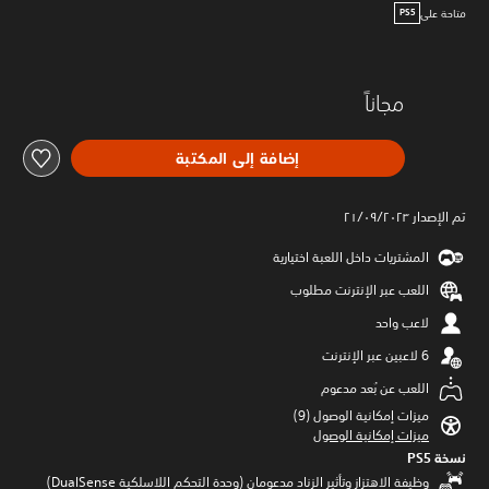
متاحة على
PS5
مجاناً
إضافة إلى المكتبة
تم الإصدار ٢١/٠٩/٢٠٢٣
المشتريات داخل اللعبة اختيارية
اللعب عبر الإنترنت مطلوب
لاعب واحد
اللعب عن بُعد مدعوم
ميزات إمكانية الوصول (9)‏
ميزات إمكانية الوصول
نسخة PS5‏
وظيفة الاهتزاز وتأثير الزناد مدعومان (وحدة التحكم اللاسلكية DualSense‏)