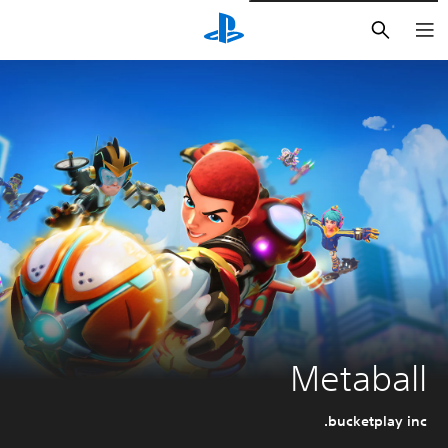
بحث
Metaball
bucketplay inc.