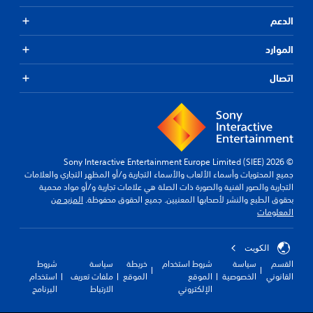
أ
ل
ي
ي
الدعم
ط
ن
ق
ر
.
و
ي
الموارد
ن
ق
ا
ح
ة
ت
اتصال
س
ا
م
ا
ل
ح
ل
س
د
ع
ي
د
ب
ة
ة
ف
م
ا
ي
© 2026 Sony Interactive Entertainment Europe Limited (SIEE)
س
ل
أ
جميع المحتويات وأسماء الألعاب والأسماء التجارية و/أو المظهر التجاري والعلامات
ب
ذ
ي
التجارية والصور الفنية والصورة ذات الصلة هي علامات تجارية و/أو مواد محمية
قً
ر
و
بحقوق الطبع والنشر لأصحابها المعنيين. جميع الحقوق محفوظة.
المزيد من
ا
ا
ق
المعلومات
ل
ع
ت
ل
.
ا
ت
الكويت‎
ل
و
القسم
سياسة
شروط استخدام
خريطة
سياسة
شروط
ا
ق
و
القانوني
الخصوصية
الموقع
الموقع
ملفات تعريف
استخدام
ص
ا
ض
الإلكتروني
الارتباط
البرنامج
ل
ب
ع
م
ل
ا