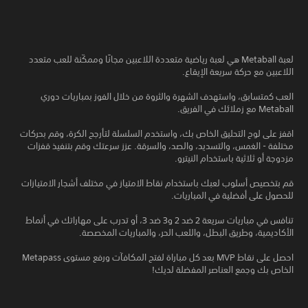
لعبة Metaball هي لعبة رياضية متعددة اللاعبين مجانًا وممكّنة للعب متعدد
اللاعبين مع حركة سريعة الإيقاع.
العب كمتسابق، واستهدف الشهرة والثروة من خلال الفوز بمباريات دوري
Metaball مع زملائك في الفريق.
اقفز على لوح التحليق الخاص بك، واستخدم السلسلة لتأرجح الكرة، وقم بحركات
مختلفة - الغمس، والتسديد، والصد، والسرقة. عزز سرعتك وقم بتنفيذ قفزات
مزدوجة أو ثلاثية باستخدام النيترو.
قم بتخصيص أسلوب لعبك باستخدام نقاط الامتياز في مختلف أشجار الامتيازات
للحصول على أفضلية في المباريات.
تنافس في مباريات سريعة 2 ضد 2 و3 ضد 3، أو تدرب على مهاراتك في أنماط
الأكاديمية، وطريق البطل، واللعب الحر، والمباريات المخصصة.
احصل على نقاط MVP بعد كل مباراة لفتح المكافآت ورفع مستوى Metapass
الخاص بك وجمع العناصر المفضلة لديك!