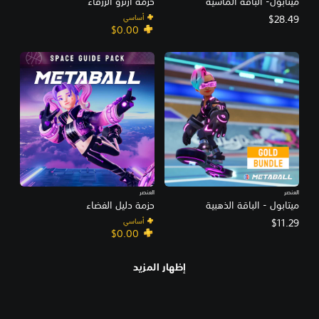
ميتابول- الباقة الماسية
حزمة أزترو الزرقاء
أساسي
$28.49
$0.00
العنصر
العنصر
ميتابول - الباقة الذهبية
حزمة دليل الفضاء
أساسي
$11.29
$0.00
إظهار المزيد