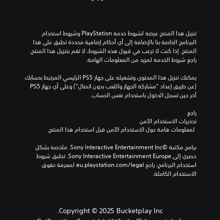
.
و
ي
ك
ت
ق
ع
م
س
ت
ي
إ
ا
.
ل
ة
لٍ
تنزيل هذا المنتج عرضة لشروط خدمة‫ PlayStation وشروط استخدام 
.
و
ى
البرنامج الخاصة بنا بالإضافة إلى أي أحكام إضافية محددة تطبق على هذا 
ا
ت
المنتج. إذا كنت لا ترغب في قبول هذه الشروط، لا تقم بتنزيل هذا المنتج. 
ت
ل
خ
راجع شروط الخدمة لمزيد من المعلومات الهامة.
ذ
م
ط
ش
ك
ح
ي
خ
يمكنك تنزيل هذا المحتوى وتشغيله على جهاز PS5 الرئيسي المرتبط بحسابك 
ي
ا
ص
ط
(عن طريق إعداد "مشاركة الجهاز واللعب بدون اتصال") وعلى أي جهاز PS5 
ر
د
ي
ب
آخر حين تسجل الدخول باستخدام نفس الحساب.
ا
ا
د
ث
ت
ي
ت
راجع 
ة
ت
تحذيرات الاستخدام الآمن
ا
ل
س
 لمعلومات هامة حول الاستخدام الآمن قبل استخدام هذا المنتج.
ع
ل
م
ر
ر
ح
ل
ي
برامج مكتبة ©Sony Interactive Entertainment Inc. ملخصة بشكل 
ئ
د
ي
ع
حصري إلى Sony Interactive Entertainment Europe. تطبق شروط 
ي
د
م
ة
استخدام البرنامج، راجع eu.playstation.com/legal لمعرفة حقوق 
م
س
ي
الاستخدام الكاملة.
ي
س
ي
ة
ب
ة
م
ي
ف
قً
ك
م
ا
ق
ن
ك
،
ط
Copyright © 2025 Bucketplay Inc.
ك
ن
.
أ
إ