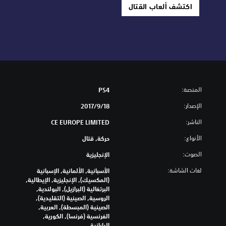
اكتشف ألعاب القتال
المنصة:
PS4
الإصدار:
18‏/9‏/2017
الناشر:
CE EUROPE LIMITED
الأنواع:
حركة, قتال
الصوت:
الإنجليزية
لغات الشاشة:
الأسبانية, الألمانية, الإسبانية
(المكسيك), الإنجليزية, الإيطالية,
البرتغالية (البرازيل), البولندية,
الروسية, الصينية (التقليدية),
الصينية (المبسطة), العربية,
الفرنسية (فرنسا), الكورية,
اليابانية