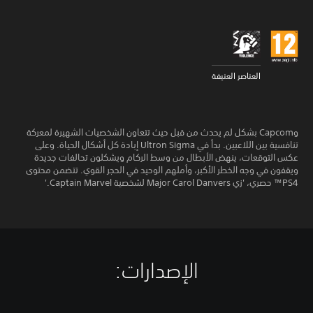
العناصر العنيفة
وCapcom بشكل لم يحدث من قبل حيث تتعاون الشخصيات الشهيرة لمعركة
تنافسية بين اللاعبين. بدأ في Ultron Sigma إبادة كل أشكال الحياة. وعلى
عكس التوقعات، ينهض الأبطال من وسط الركام ويشكلون تحالفات جديدة
ويقفون في وجه الخطر الأكبر، وأملهم الوحيد في الحجر القوي. تتضمن محتوى
PS4™ حصري، 'زي Major Carol Danvers لشخصية Captain Marvel.'
الإصدارات:‏