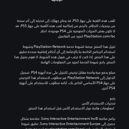
للعب هذه اللعبة على جهاز PS5، قد يحتاج جهازك إلى تحديثه إلى آخر نسخة 
من برمجيات النظام. بالرغم من إمكانية لعب هذه اللعبة على جهاز PS5، قد 
لا تكون بعض الميزات المتوفرة على PS4 موجودة. انظر 
‎PlayStation.com/bc لمزيد من التفاصيل.
تنزيل هذا المنتج عرضة لشروط خدمة PlayStation Network وشروط 
استخدام البرنامج الخاصة بنا بالإضافة إلى أي أحكام إضافية محددة تطبق 
على هذا المنتج. إذا كنت لا ترغب في قبول هذه الشروط، لا تقوم بتنزيل هذا 
المنتج. راجع شروط الخدمة لمزيد من المعلومات الهامة.
مبلغ يدفع مرة واحدة مقابل ترخيص للتنزيل على عدة أجهزة PS4. تسجيل 
الدخول إلى PlayStation Network غير مطلوب لاستخدام هذا الترخيص 
على جهاز PS4 الأساسي الخاص بك، لكنه مطلوب للاستخدام على أجهزة 
PS4 أخرى.
راجع 
تحذيرات الاستخدام الآمن
 لمعلومات هامة حول الاستخدام الآمن قبل استخدام هذا المنتج.
برامج مكتبة ©Sony Interactive Entertainment Inc. ملخصة بشكل 
حصري إلى Sony Interactive Entertainment Europe. تطبق شروط 
استخدام البرنامج، راجع eu.playstation.com/legal لمعرفة حقوق 