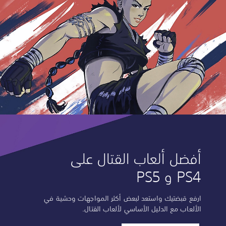
e
l
u
x
e
E
d
i
t
i
o
n
أفضل ألعاب القتال على
PS4 و PS5
ارفع قبضتيك واستعد لبعض أكثر المواجهات وحشية في
الألعاب مع الدليل الأساسي لألعاب القتال.