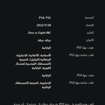
المنصة:
PS4, PS5
الإصدار:
28‏/7‏/2022
الناشر:
One or Eight INC.
الأنواع:
حركة, حركة
صوت جهاز PS5:
اليابانية
لغات شاشة جهاز PS5:
الأسبانية, الألمانية, الإنجليزية,
البرتغالية (البرازيل), الصينية
(المبسطة), الفرنسية (فرنسا),
الكورية, اليابانية
صوت جهاز PS4:
اليابانية
لغات شاشة جهاز PS4:
الإنجليزية, الصينية (المبسطة),
اليابانية
للعب هذه اللعبة على جهاز PS5، قد يحتاج جهازك إلى تحديثه إلى آخر نسخة 