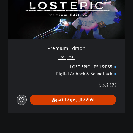
u
m
E
d
i
t
i
o
Premium Edition
n
PS5
PS4
LOST EPIC PS4＆PS5
Digital Artbook & Soundtrack
$33.99
إضافة إلى عربة التسوق