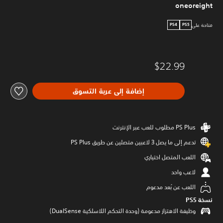
oneoreight
متاحة على
PS4
PS5
$22.99
إضافة إلى عربة التسوق
تدعم إلى ما يصل 3 لاعبين متصلين عن طريق PS Plus‏
اللعب المتصل اختياري
لاعب واحد
اللعب عن بُعد مدعوم
نسخة PS5‏
وظيفة الاهتزاز مدعومة (وحدة التحكم اللاسلكية DualSense‏)