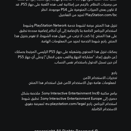
من برمجيات النظام. بالرغم من إمكانية لعب هذه اللعبة على جهاز PS5، قد 
لا تكون بعض الميزات المتوفرة على PS4 موجودة. انظر 
‎PlayStation.com/bc لمزيد من التفاصيل.
تنزيل هذا المنتج عرضة لشروط خدمة PlayStation Network وشروط 
استخدام البرنامج الخاصة بنا بالإضافة إلى أي أحكام إضافية محددة تطبق 
على هذا المنتج. إذا كنت لا ترغب في قبول هذه الشروط، لا تقوم بتنزيل هذا 
المنتج. راجع شروط الخدمة لمزيد من المعلومات الهامة.
يمكنك تنزيل هذا المحتوى وتشغيله على جهاز PS5 الرئيسي المرتبط بحسابك 
(عن طريق إعداد "مشاركة الجهاز واللعب بدون اتصال") وعلى أي جهاز PS5 
آخر حين تسجل الدخول باستخدام نفس الحساب.
راجع 
تحذيرات الاستخدام الآمن
 لمعلومات هامة حول الاستخدام الآمن قبل استخدام هذا المنتج.
برامج مكتبة ©Sony Interactive Entertainment Inc. ملخصة بشكل 
حصري إلى Sony Interactive Entertainment Europe. تطبق شروط 
استخدام البرنامج، راجع eu.playstation.com/legal لمعرفة حقوق 
الاستخدام الكاملة.