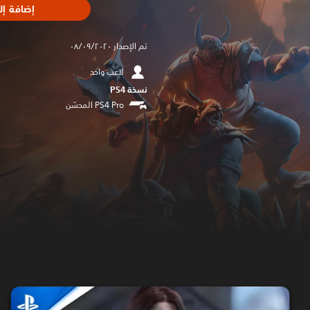
إضافة إل
تم الإصدار ٠٨/٠٩/٢٠٢٠
لاعب واحد
نسخة PS4‏