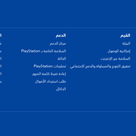
القيم
الدعم
ا
البيئة
مركز الدعم
ش
إمكانية الوصول
السلامة الخاصة بـ PlayStation
سي
السلامة عبر الإنترنت
الحالة
ا
تحقيق التنوع والمساواة والدمج الاجتماعي
تصليحات PlayStation
ا
إعادة ضبط كلمة المرور
ا
طلب استرداد الأموال
ب
الدلائل