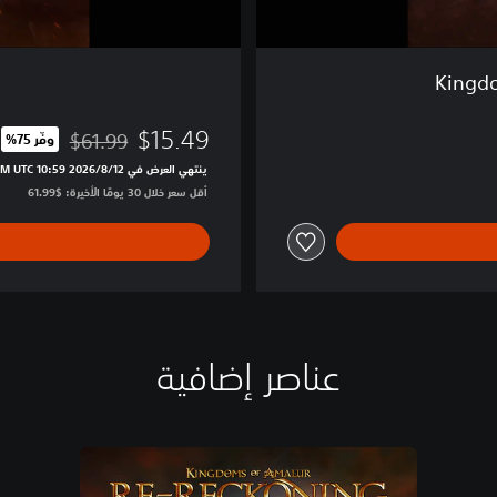
Kingd
$15.49
$61.99
وفّر 75%‏
مخصوم من السعر الأصلي ا
ينتهي العرض في 12‏/8‏/2026 10:59 PM UTC‏
أقل سعر خلال 30 يومًا الأخيرة: $61.99‏
عناصر إضافية