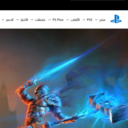
متجر
PS5‏
الألعاب
PS Plus
ملحقات
الأخبار
الدعم