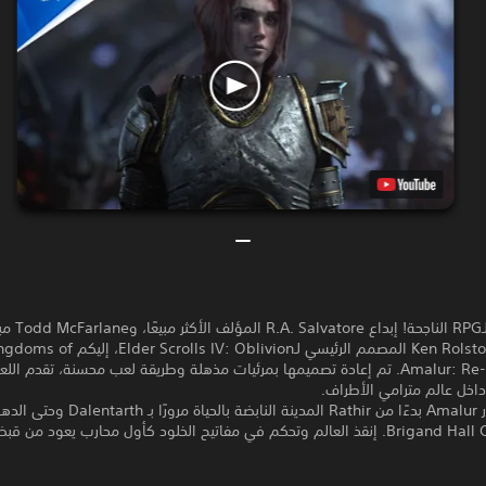
عادت لعبة الـRPG الناجحة! إبداع alvatore
Spawn، وKen Rolston المصمم الرئيسي لـElder Scrolls IV: Oblivion، إ
Amalur: Re-Reckoning. تم إعادة تصميمها بمرئيات مذهلة وطريقة لعب محسنة، تقدم الل
اخل عالم مترامي الأطراف.
إكتشف أسرار Amalur بدءًا من Rathir المدينة النابضة 