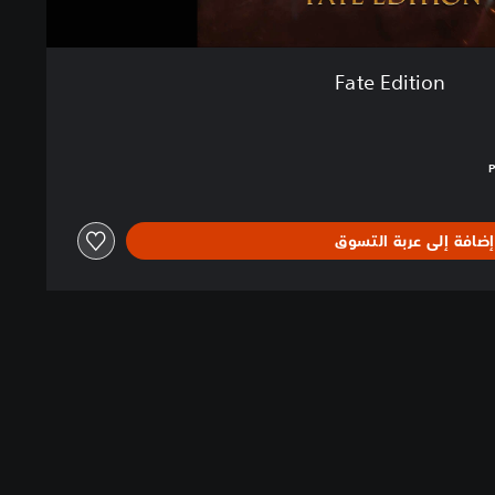
Fate Edition
لبالغ $61.99‏
إضافة إلى عربة التسوق