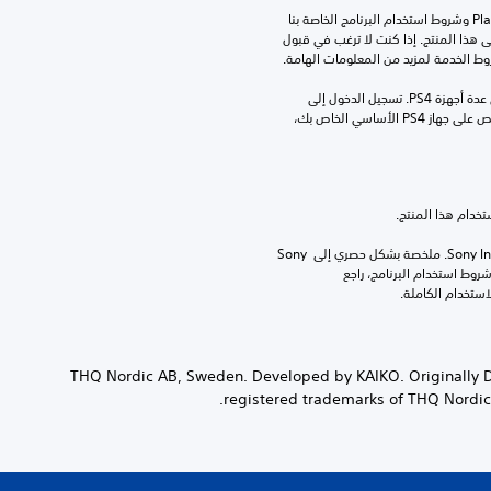
تنزيل هذا المنتج عرضة لشروط خدمة‫ PlayStation وشروط استخدام البرنامج الخاصة بنا 
بالإضافة إلى أي أحكام إضافية محددة تطبق على هذا المنتج. إذا كنت لا ترغب في قبول 
روط الخدمة لمزيد من المعلومات الهامة.
مبلغ يدفع مرة واحدة مقابل ترخيص للتنزيل على عدة أجهزة PS4. تسجيل الدخول إلى 
PlayStation غير مطلوب لاستخدام هذا الترخيص على جهاز PS4 الأساسي الخاص بك، 
برامج مكتبة ©Sony Interactive Entertainment Inc. ملخصة بشكل حصري إلى Sony 
Interactive Entertainment Europe. تطبق شروط استخدام البرنامج، راجع 
© 2020 THQ Nordic AB, Sweden. Developed by KAIKO. Origina
registered trademarks of THQ Nordic A