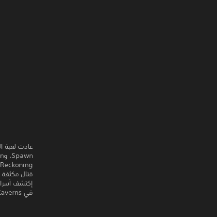
قتال مكثفة د
في Brigand Hall Caverns. إنقذ العالم وتحكم في مفاتيح الخلود كأول محارب يعود من قبضة الموت.