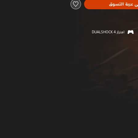
ى عربة التسوق
اهتزاز DUALSHOCK 4‏