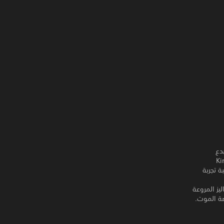
R.A. S المؤلف الأكثر مبيعًا، وTodd McFarlane مبدع
ليكم Kingdoms of
عبة تجربة
بالحياة مرورًا بـ Dalentarth وحتى الدهاليز المروعة