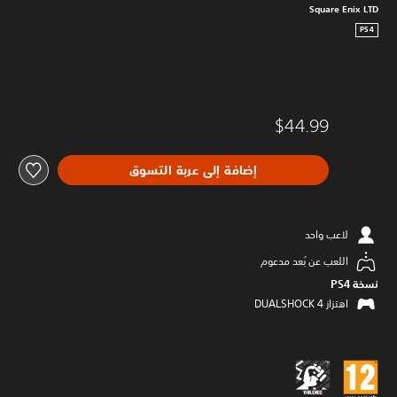
Square Enix LTD
PS4
$44.99
إضافة إلى عربة التسوق
لاعب واحد
اللعب عن بُعد مدعوم
نسخة PS4‏
اهتزاز DUALSHOCK 4‏