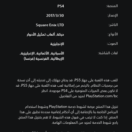
المنصة:
PS4
الإصدار:
30‏/3‏/2017
الناشر:
Square Enix LTD
الأنواع:
حركة, ألعاب تمثيل الأدوار
الصوت:
الإنجليزية
لغات الشاشة:
الأسبانية, الألمانية, الإنجليزية,
الإيطالية, الفرنسية (فرنسا)
للعب هذه اللعبة على جهاز PS5، قد يحتاج جهازك إلى تحديثه إلى آخر نسخة 
من برمجيات النظام. بالرغم من إمكانية لعب هذه اللعبة على جهاز PS5، قد 
لا تكون بعض الميزات المتوفرة على PS4 موجودة. انظر 
‎PlayStation.com/bc لمزيد من التفاصيل.
تنزيل هذا المنتج عرضة لشروط خدمة‫ PlayStation وشروط استخدام 
البرنامج الخاصة بنا بالإضافة إلى أي أحكام إضافية محددة تطبق على هذا 
المنتج. إذا كنت لا ترغب في قبول هذه الشروط، لا تقم بتنزيل هذا المنتج. 
راجع شروط الخدمة لمزيد من المعلومات الهامة.