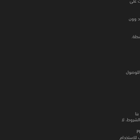
ت على
د وون
شطة.
عبين على الشبكة - تتطلب اللعبة الكاملة الحصول على العضوية في PlayStation®Plus للوصول
اصة بنا
لشروط، لا
ى PlayStation
ك، لكنه مطلوب للاستخدام