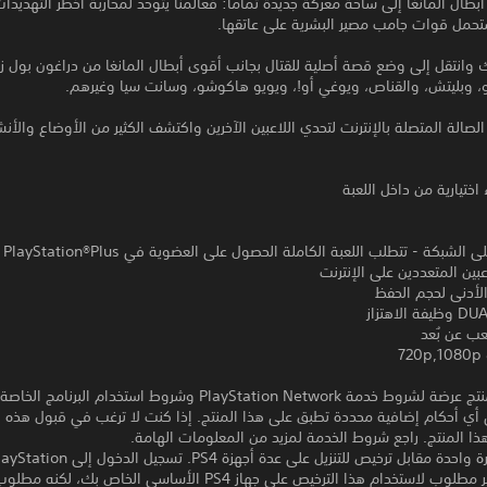
أبطال المانغا إلى ساحة معركة جديدة تمامًا: فعالمنا يتوحد لمحاربة أخطر التهديدا
تحمل قوات جامب مصير البشرية على عاتقها.
 وانتقل إلى وضع قصة أصلية للقتال بجانب أقوى أبطال المانغا من دراغون بول ز
و، وبليتش، والقناص، ويوغي أو!، ويويو هاكوشو، وسانت سيا وغيرهم.
الصالة المتصلة بالإنترنت لتحدي اللاعبين الآخرين واكتشف الكثير من الأوضاع والأن
اختيارية من داخل اللعبة
2-2 لا
عبين المتعددين على الإنترنت
لاهتزاز
عب عن بُعد
7
تنزيل هذا المنتج عرضة لشروط خدمة PlayStation Network وشروط استخدام البرنامج الخ
 أي أحكام إضافية محددة تطبق على هذا المنتج. إذا كنت لا ترغب في قبول هذه ا
هذا المنتج. راجع شروط الخدمة لمزيد من المعلومات الهامة.
مبلغ يدفع مرة واحدة مقابل ترخيص للتنزيل على عدة أجهزة PS4. تسجيل الدخول إل
Network غير مطلوب لاستخدام هذا الترخيص على جهاز PS4 الأساسي الخاص ب