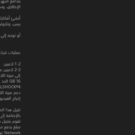
يتدافع أشهر 
الإطلاق، وس
أنشئ أفاتارك
بيس، وناروت
أو توجه إلى 
عمليات شراء 
1-2 لاعبين
إلى ميزة اللا
16 GB الحد الأدنى لحجم الحفظ
DUALSHOCK‎®4 وظيفة ا
دعم ميزة الل
إخراج الفيديو 20p,1080p
بالإضافة إلى
تقوم بتنزيل 