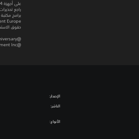
على أجهزة PS4 أخرى.
راجع تحذيرات
حقوق الاستخد
@JUMP 50th Anniversary
@BANDAI NAMCO Entertainment Inc.
الإصدار:
الناشر:
الأنواع: