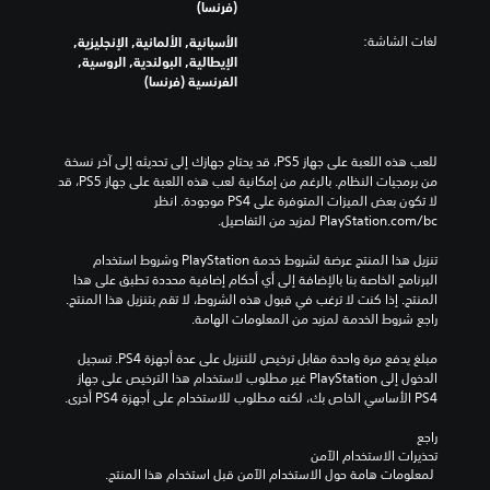
(فرنسا)
لغات الشاشة:
الأسبانية, الألمانية, الإنجليزية,
الإيطالية, البولندية, الروسية,
الفرنسية (فرنسا)
للعب هذه اللعبة على جهاز PS5، قد يحتاج جهازك إلى تحديثه إلى آخر نسخة 
من برمجيات النظام. بالرغم من إمكانية لعب هذه اللعبة على جهاز PS5، قد 
لا تكون بعض الميزات المتوفرة على PS4 موجودة. انظر 
‎PlayStation.com/bc لمزيد من التفاصيل.
تنزيل هذا المنتج عرضة لشروط خدمة‫ PlayStation وشروط استخدام 
البرنامج الخاصة بنا بالإضافة إلى أي أحكام إضافية محددة تطبق على هذا 
المنتج. إذا كنت لا ترغب في قبول هذه الشروط، لا تقم بتنزيل هذا المنتج. 
راجع شروط الخدمة لمزيد من المعلومات الهامة.
مبلغ يدفع مرة واحدة مقابل ترخيص للتنزيل على عدة أجهزة PS4. تسجيل 
الدخول إلى PlayStation غير مطلوب لاستخدام هذا الترخيص على جهاز 
PS4 الأساسي الخاص بك، لكنه مطلوب للاستخدام على أجهزة PS4 أخرى.
راجع 
تحذيرات الاستخدام الآمن
 لمعلومات هامة حول الاستخدام الآمن قبل استخدام هذا المنتج.