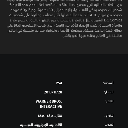
من الألعاب القتالية التي تقدمها NetherRealm Studios. تقدم هذه اللعبة 6
شخصيات جديدة يمكن اللعب بها، بالإضافة إلى 30 تصميمًا جديدًا و60 مهمة
جديدة من مهام S.T.A.R.‎. هذه اللعبة لها تأثير مختلف. وعلاوةً على شخصيات
DC Comics الشهيرة مثل (باتمان) والجوكر و(جرين لانترن) والبرق و(سوبر مان)
والمرأة المعجزة، يقدم الإصدار الأخير من اللعبة -الذي قدّمه الاستوديو الحائز على
جوائز- قصة إبداعية عميقة. سيخوض الأبطال والأشرار معارك ملحمية في أماكن
مختلفة في العالم يختلط فيها الخير بالشر.
المنصة:
PS4
الإصدار:
28‏/11‏/2013
الناشر:
WARNER BROS.
INTERACTIVE
الأنواع:
قتال, حركة, حركة
الصوت:
الألمانية, الإنجليزية, الفرنسية