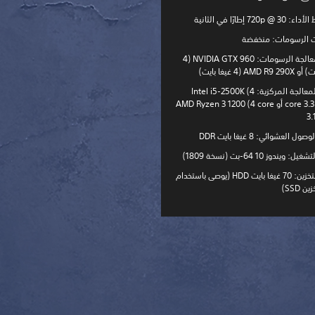
720p  إطارًا في الثانية
ت الرسومات: منخفضة
وحدة معالجة الرسومات: NVIDIA GTX 960 ‏(4
AMD  ‏(4 غيغا بايت)
وحدة المعالجة المركزية: Intel i5-2500K (4
core 3.3. GHz) أو AMD Ryzen 3 1200 (4 core
3.
ل العشوائي: 8 غيغا بايت DDR
 ويندوز 10 64-بت (نسخة 1809)
سعة التخزين: 70 غيغا بايت HDD (يوصى باستخدام
 SSD)