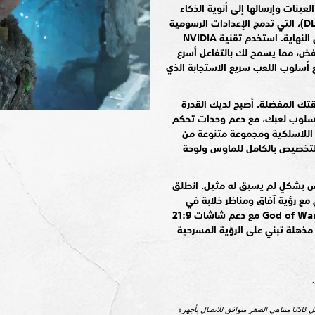
NVI بميزة أخذ العينات وإرسالها إلى أنوية الذكاء
الاصطناعي في بطاقة الرسوم (DLSS)، التي تدمج الإعدادات الرسومية
العالية مع الدقة التي تظهر لك في النهاية. استخدم تقنية NVIDIA
منخفض، مما يسمح لك بالتفاعل أسرع
أسلوب اللعب سريع الاستجابة الذي
تك المفضلة. أصبح لديك القدرة
سلوب لعبك، مع دعم وحدات تحكم
DUALSHOC وDUALSENSE® اللاسلكية ومجموعة متنوعة من
للتخصيص بالكامل للماوس ولوحة
 بشكلٍ لم يسبق له مثيل. انطلق
 مع رؤية آفاق ومناظر خلابة في
شاشات عريضة بانورامية. تقدم God of War™‎ مع دعم شاشات 21:9
مذهلة تبني على الرؤية المسرحية
استخدم محوّل USB اللاسلكي DualShock 4 أو كابل USB‏ متناهي الصغر متوافق للاتصال بأجهزة