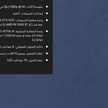
متوسط الأداء: 1080p @ 60 إطارًا في الثانية
إعدادات الرسومات: أصلية
غيغا بايت) أو AMD RX 5600 XT ‏(6 غيغا بايت)
وحدة المعالجة المركزية: k (4
core 3.5 GHz) أو 0 (8 core
3.2 GHz)
ذاكرة الوصول العشوائي: 8 غيغا بايت DDR
نظام التشغيل: ويندوز 10 64-بت (نسخة 1809)
سعة التخزين: 70 غيغا بايت SSD