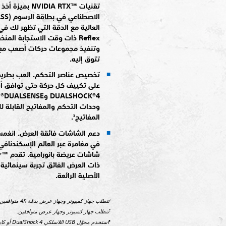
تقنيات DIA RTX™‎
Reflex ذات وقت الاستجابة ال
وتنفيذ مجموعات حركات أصعب مع 
تتوق إليه.
تخصيص عناصر التحكم. العب بطريق
على تكييف كل حركة حتى توافق أ
K®4
وحدات التحكم والمفاتيح القابلة 
المفاتيح
.
3
دعم الشاشات فائقة العرض. انغمس
في مغامرة عبر العالم الإسكندنافي
ذات العرض الفائق تجربة سينمائية 
الأصلية الرائعة.
تتطلب جهاز كمبيوتر وجهاز عرض بدقة 4K متوافقين.
1
تتطلب جهاز كمبيوتر وجهاز عرض متوافقين.
2
3