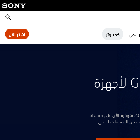
بحث
لرسمي
كمبيوتر
اشترِ الآن
God of War لأجهزة
مغامرة كريتوس وأتريوس لعام 2018 متوفرة الآن على Steam
Ep مع مجموعة من التحسينات للاعبي