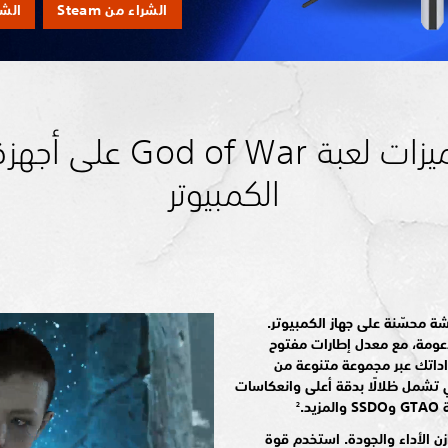
الشراء من Steam
الشراء 
ميزات لعبة God of War على أجه
الكمبيوتر
ة محسّنة على جهاز الكمبيوتر.
أجهزة المدعومة، مع معدل إطارات مفتوح
اداتك عبر مجموعة متنوعة من
تي تشمل ظلالًا بدقة أعلى وانعكاسات
د.
2
NVIDIA® D وReflex. توازن الأداء والجودة. استخدم قوة