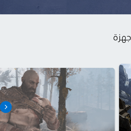
 لعبة God of War لأجهزة