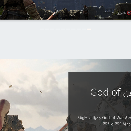
اكتشف المزيد عن God of
تعرّف على المزيد فيما يتعلق بقصة لعبة God of War وميزات طريقة
و PS5.