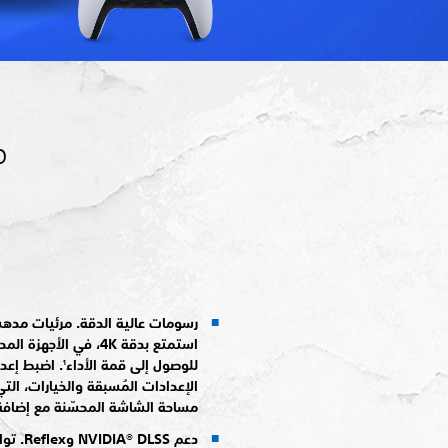
رسومات عالية الدقة. مرئيات مدهش
استمتع بدقة 4K، في ال
للوصول إلى قمة الأداء
. اضبط إعد
1
الإعدادات المُسبقة والخيارات، ال
مساحة الشاشة المحسّنة مع إضافة GTAO وSSDO والمزي
دعم LSS