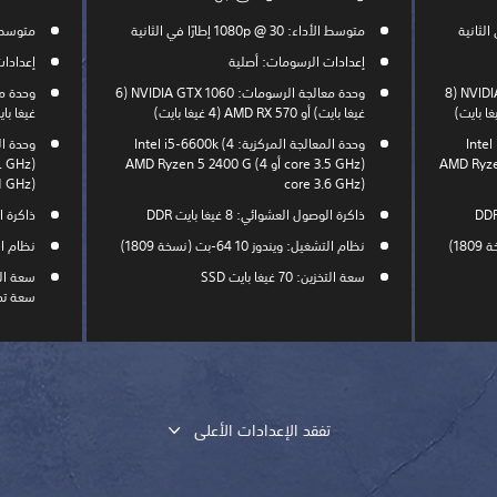
متوسط الأداء: 1080p @ 30 إطارًا في الثانية
متوسط الأداء: @ 30
إعدادات الرسومات: أصلية
إعدادا
وحدة معالجة الرسومات: NVIDIA GTX 1070 ‏(8
وحدة معالجة الرسومات: NVIDIA GTX 1060 ‏(6
غيغا بايت) أو AMD RX 570 ‏(4 غيغا بايت)
غيغا بايت) أو R9 290X
Intel i7-4770
وحدة المعالجة المركزية: Intel i5-6600k (4
AMD Ryzen 7 270
core 3.5 GHz)‎ أو AMD Ryzen 5 2400 G (4
1 GHz)‎
core 3.6 GHz)‎
ذاكرة الوصول العشوائي: 8 غيغا بايت DDR
ذاكرة الوصو
نظام التشغيل: ويندوز 10 64-بت (نسخة 1809)
نظام التشغيل:
سعة التخزين: 70 غيغا بايت SSD
سعة تخزين
تفقد الإعدادات الأعلى