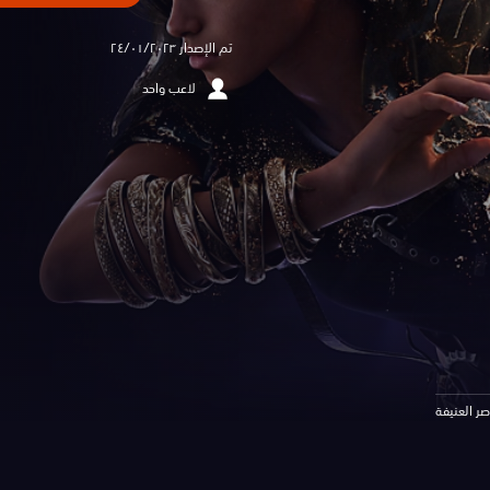
تم الإصدار ٢٤/٠١/٢٠٢٣
لاعب واحد