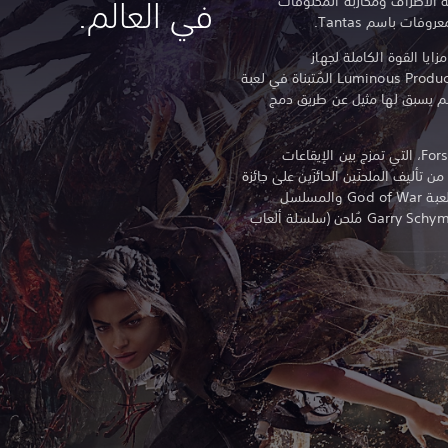
مية الأطراف ومحاربة المخلوقات
في العالم.
ات باسم Tantas.
لاستفادة من مزايا القوة الكاملة لجهاز
PlayStation 5، مما يُبرز فلسفة Luminous Productions المُتبناة في لعبة
لم يسبق لها مثيل عن طريق دمج
تأتي الموسيقى التصويرية للعبة Forspoken، التي تمزج بين الإيقاعات
ن تأليف الملحنَين الحائزَين على جائزة
BAFTA وهما Bear McCreary مُلحن (لعبة God of War والمسلسل
التلفزيوني The Walking Dead) و Garry Schyman مُلحن (سلسلة ألعاب