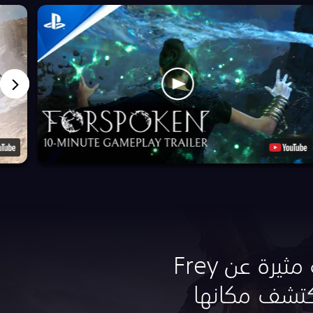
انغمس في قصة مثيرة عن Frey
نما تكتشف مكانها