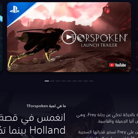
ما هي لعبة Forspoken‏؟
Forspoken هي لعبة تقمص أدوار مليئة بالحركة تحكي عن رحلة Frey، وهي
آثيا الجميلة والقاسية.
Holland بي
بينما تشق طريقها بحثًا عن موطنها، يتعين على Frey تسخير قدراتها السحرية