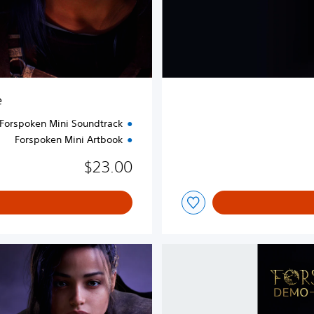
x
e
U
p
g
r
a
e
d
e
Forspoken Mini Soundtrack
Forspoken Mini Artbook
$23.00
D
i
g
i
t