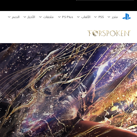
متجر
PS5‏
الألعاب
PS Plus
ملحقات
الأخبار
الدعم