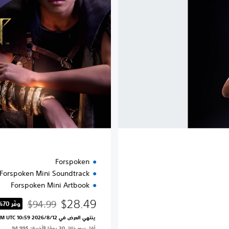
a
l
D
e
l
u
x
e
E
d
i
t
i
o
n
Forspoken
Forspoken Mini Soundtrack
Forspoken Mini Artbook
$28.49
$94.99
وفّر 70%‏
مخصوم من السعر الأصلي 
ينتهي العرض في 12‏/8‏/2026 10:59 PM UTC‏
أقل سعر خلال 30 يومًا الأخيرة: $94.99‏