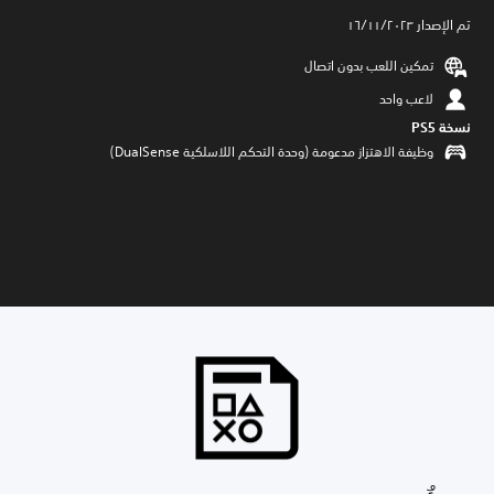
تم الإصدار ١٦/١١/٢٠٢٣
تمكين اللعب بدون اتصال
لاعب واحد
نسخة PS5‏
وظيفة الاهتزاز مدعومة (وحدة التحكم اللاسلكية DualSense‏)