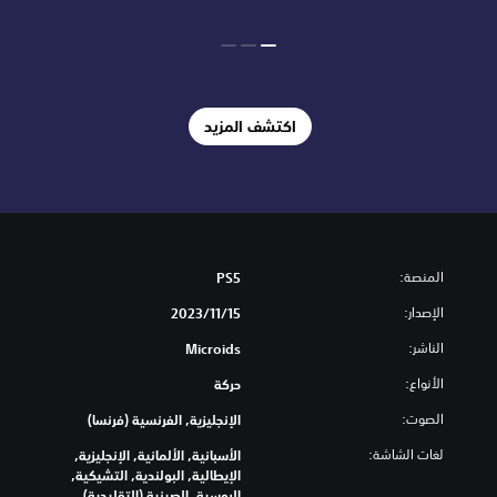
اكتشف المزيد
المنصة:
PS5
الإصدار:
15‏/11‏/2023
الناشر:
Microids
الأنواع:
حركة
الصوت:
الإنجليزية, الفرنسية (فرنسا)
لغات الشاشة:
الأسبانية, الألمانية, الإنجليزية,
الإيطالية, البولندية, التشيكية,
الروسية, الصينية (التقليدية),