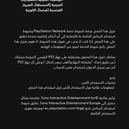
الصينية (المبسطة), العربية,
الفرنسية (فرنسا), الكورية
تنزيل هذا المنتج عرضة لشروط خدمة PlayStation Network وشروط 
استخدام البرنامج الخاصة بنا بالإضافة إلى أي أحكام إضافية محددة تطبق 
على هذا المنتج. إذا كنت لا ترغب في قبول هذه الشروط، لا تقوم بتنزيل هذا 
المنتج. راجع شروط الخدمة لمزيد من المعلومات الهامة.
يمكنك تنزيل هذا المحتوى وتشغيله على جهاز PS5 الرئيسي المرتبط بحسابك 
(عن طريق إعداد "مشاركة الجهاز واللعب بدون اتصال") وعلى أي جهاز PS5 
آخر حين تسجل الدخول باستخدام نفس الحساب.
راجع 
تحذيرات الاستخدام الآمن
 لمعلومات هامة حول الاستخدام الآمن قبل استخدام هذا المنتج.
برامج مكتبة ©Sony Interactive Entertainment Inc. ملخصة بشكل 
حصري إلى Sony Interactive Entertainment Europe. تطبق شروط 
استخدام البرنامج، راجع eu.playstation.com/legal لمعرفة حقوق 
الاستخدام الكاملة.