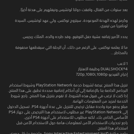
بعد سنوات من القتال، وافقت دولتا لوتشيس ونيفلهيم على هدنة أخيرًا.
وكرمز لهذه الهدنة الموعودة، سيتزوج نوكتس، ولي عهد لوتشيس، السيدة
لونافريا من تينبري.
يحدد الأمير زفافه عشية حفل التوقيع، وقد طرده والده، الملك ريجيس.
ما لا يعلمه نوكتس، على الرغم من ذلك، أن الرحلة التي سيقطعها محفوفة
بالمخاطر...
1 لاعب
DUALSHOCK‎®4 وظيفة الاهتزاز
إخراج الفيديو 720p,1080i,1080p
تنزيل هذا المنتج عرضة لشروط خدمة PlayStation Network وشروط استخدام
البرنامج الخاصة بنا بالإضافة إلى أي أحكام إضافية محددة تطبق على هذا المنتج.
إذا كنت لا ترغب في قبول هذه الشروط، لا تقوم بتنزيل هذا المنتج. راجع شروط
الخدمة لمزيد من المعلومات الهامة.
مبلغ يدفع مرة واحدة مقابل ترخيص للتنزيل على عدة أجهزة PS4. تسجيل الدخول
إلى PlayStation Network غير مطلوب لاستخدام هذا الترخيص على جهاز PS4
الأساسي الخاص بك، لكنه مطلوب للاستخدام على أجهزة PS4 أخرى.
راجع تحذيرات الاستخدام الآمن لمعلومات هامة حول الاستخدام الآمن قبل
استخدام هذا المنتج.
برامج مكتبة ©Sony Interactive Entertainment Inc. ملخصة بشكل حصري