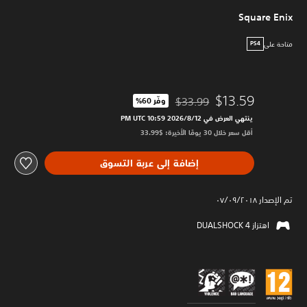
Square Enix
متاحة على
PS4
$13.59
$33.99
وفّر 60%‏
مخصوم من السعر الأصلي البالغ $33.99‏
ينتهي العرض في 12‏/8‏/2026 10:59 PM UTC‏
أقل سعر خلال 30 يومًا الأخيرة: $33.99‏
إضافة إلى عربة التسوق
تم الإصدار ٠٧/٠٩/٢٠١٨
اهتزاز DUALSHOCK 4‏