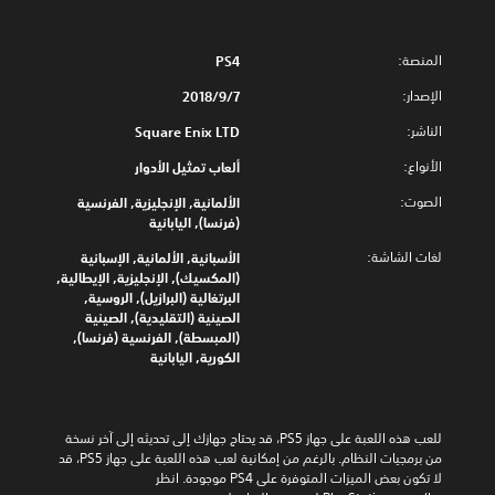
المنصة:
PS4
الإصدار:
7‏/9‏/2018
الناشر:
Square Enix LTD
الأنواع:
ألعاب تمثيل الأدوار
الصوت:
الألمانية, الإنجليزية, الفرنسية
(فرنسا), اليابانية
لغات الشاشة:
الأسبانية, الألمانية, الإسبانية
(المكسيك), الإنجليزية, الإيطالية,
البرتغالية (البرازيل), الروسية,
الصينية (التقليدية), الصينية
(المبسطة), الفرنسية (فرنسا),
الكورية, اليابانية
للعب هذه اللعبة على جهاز PS5، قد يحتاج جهازك إلى تحديثه إلى آخر نسخة 
من برمجيات النظام. بالرغم من إمكانية لعب هذه اللعبة على جهاز PS5، قد 
لا تكون بعض الميزات المتوفرة على PS4 موجودة. انظر 