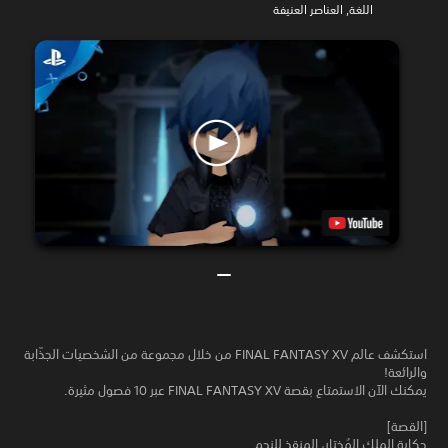
اللغة, العناصر العنيفة
استكشف عالم FINAL FANTASY XV من خلال مجموعة من الشخصيات الجذّابة
والرائعة!
يمكنك الآن الاستمتاع بقصة FINAL FANTASY XV عبر 10 فصول مثيرة.
[القصة]
حكاية الملك المُختار، المنقذ للنجم.