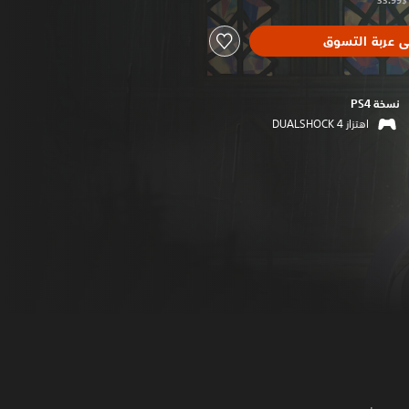
ى عربة التسوق
نسخة PS4‏
اهتزاز DUALSHOCK 4‏