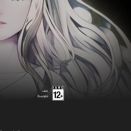
عنف
متوسط