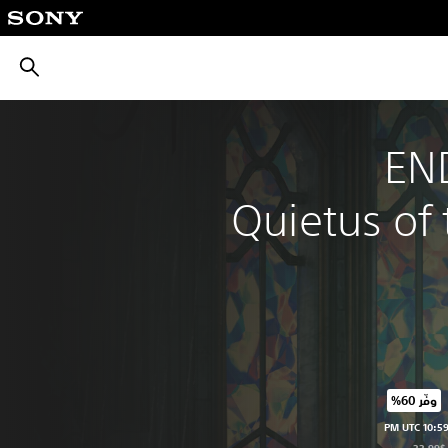
بحث
END
Quietus of 
وفّر 60%‏
عر الأصلي البالغ $33.99‏