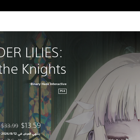
ER LILIES: 
the Knights
Binary Haze Interactive
PS4
$13.59
$33.99
مخصوم من الس
ينتهي العرض في 12‏/8‏/2026 10:59 PM UTC‏