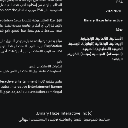
PS4
المتوفرة على PS4 موجودة. انظر ‎PlayStation.com/bc لمزيد من التفاصيل.
10‏/8‏/2021
Binary Haze Interactive
حركة
هذه الشروط، لا تقم بتنزيل هذا المنتج. راجع ش
الأسبانية, الألمانية, الإنجليزية,
الإيطالية, البرتغالية (البرازيل), الروسية,
الصينية (التقليدية), الصينية
لكنه مطلوب للاستخدام على أجهزة PS4 أخرى.
(المبسطة), الفرنسية (فرنسا), الكورية,
اليابانية
راجع 
تحذيرات الاستخدام الآمن
 لمعلومات هامة حول الاستخدام الآمن قبل استخدام هذا المنتج.
eu.playstation.com/legal لمعرفة حقوق الاستخدام الكاملة.
(c) Binary Haze Interactive Inc.
سياسة خصوصية اللعبة واتفاقية ترخيص المستخدم النهائي