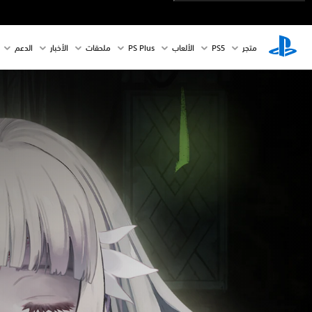
متجر
PS5‏
الألعاب
PS Plus
ملحقات
الأخبار
الدعم