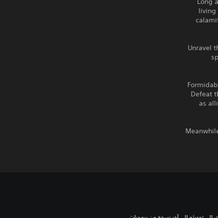
Long a
living
calamit
Unravel t
sp
Formidabl
Defeat t
as al
Meanwhile
للعب هذه اللعبة على جهاز PS5، قد يحتاج جهازك إلى تحديثه إلى آخر نسخة من برمجيات 