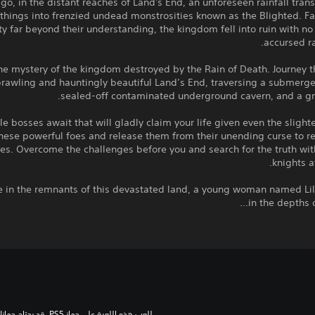
go, in the distant reaches of Land's End, an unforeseen rainfall tran
 things into frenzied undead monstrosities known as the Blighted. F
y far beyond their understanding, the kingdom fell into ruin with no
accursed ra
he mystery of the kingdom destroyed by the Rain of Death. Journey 
rawling and hauntingly beautiful Land’s End, traversing a submerge
sealed-off contaminated underground cavern, and a gra
e bosses await that will gladly claim your life given even the slight
hese powerful foes and release them from their unending curse to r
lies. Overcome the challenges before you and search for the truth wi
knights a
 in the remnants of this devastated land, a young woman named Li
in the depths o