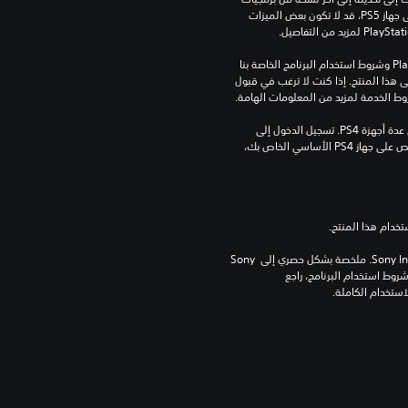
النظام. بالرغم من إمكانية لعب هذه اللعبة على جهاز PS5، قد لا تكون بعض الميزات 
تنزيل هذا المنتج عرضة لشروط خدمة‫ PlayStation وشروط استخدام البرنامج الخاصة بنا 
بالإضافة إلى أي أحكام إضافية محددة تطبق على هذا المنتج. إذا كنت لا ترغب في قبول 
روط الخدمة لمزيد من المعلومات الهامة.
مبلغ يدفع مرة واحدة مقابل ترخيص للتنزيل على عدة أجهزة PS4. تسجيل الدخول إلى 
PlayStation غير مطلوب لاستخدام هذا الترخيص على جهاز PS4 الأساسي الخاص بك، 
برامج مكتبة ©Sony Interactive Entertainment Inc. ملخصة بشكل حصري إلى Sony 
Interactive Entertainment Europe. تطبق شروط استخدام البرنامج، راجع 