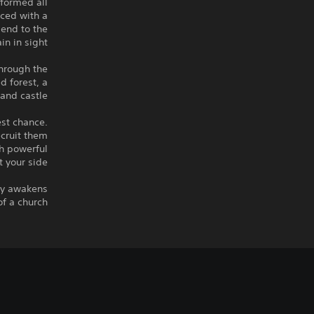
sformed all
aced with a
 end to the
in in sight.
through the
d forest, a
nd castle.
est chance.
ecruit them
th powerful
t your side.
ly awakens
f a church…