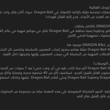
لروحك القتالية!
انغمس في معارك محتدمة مليئة بالإثارة كالمعتاد في Dragon Ball. سواء
ضد العديد من الأعداء، فدع إثارة القتال تقودك!
اقفز إلى مواقع 
خصيات مشهورة لتحمي التاريخ.
د هنا.
Dragon Ball Xenoverse 2 مليئة بعناصر ستحوز إعجاب المعجبين بالسلسلة وتتضمن كل ال
لحظات الشهيرة من السلسلة التي سيحب المعجبون رؤيتها وتجربتها داخل اللعبة.
Dragon Ball Xenoverse 2 أكبر مما كانت عليه في أي وقت مضى! بعد 7 سنو
المنتظمة للمحتوى القابل للتنزيل الجديد، استكشف أكثر من 40 شخصية جديدة و
من Dragon Ball Z وDragon Ball Super وحتى أفلام Dragon Ball. ت
لية: الصور المتحركة المعروضة على هذه الصفحة عبارة عن مجموعة من المحتويات
 قابل للتنزيل متاح للشر