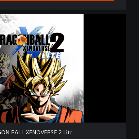
D
R
A
G
O
N
B
A
L
L
X
E
N
O
V
E
R
S
ON BALL XENOVERSE 2 Lite
E