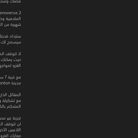
قصتك وشخصيتك ال
شهيرة من الس
ستزداد قدرت
سيسمح لك بص
حيث يمكنك م
الغزو لمواجه
مع 
مدينة Conton!
المقاتل الذي
مع تشكيلة و
المتحكم بال
تجربة غير محد
لن تتوقف الم
اللاعبين الآ
معارك الغزو.