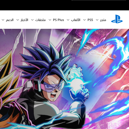
متجر
PS5‏
الألعاب
PS Plus
ملحقات
الأخبار
الدعم