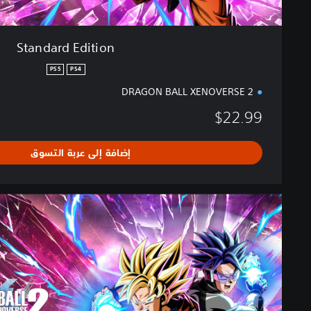
Standard Edition
PS5
PS4
DRAGON BALL XENOVERSE 2
$22.99
إضافة إلى عربة التسوق
ا
ل
إ
ص
د
ا
ر
ا