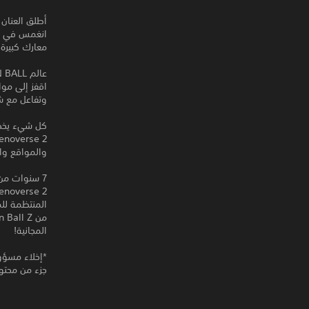
أطلق العنان 
معارك كبيرة 
عالم DRAGON BALL بالكامل ينتظرك.
وتفاعل مع ش
كل شيء يخص DRAGON BALL موجو
والمواقع وال
7 سنوات من التوسعات!
المجانية!
*إخلاء مسؤو
جزء من محتوى