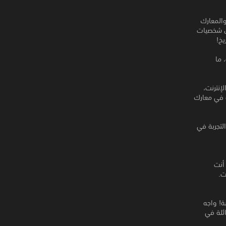
داث المثيرة والمعارك
مدينة Conton وشكّل فريقًا من شخصيات
يخ!
 ما
ب جماعي عبر الإنترنت،
ة في معارك
التجربة في
أنت
ت.
ة! واجه
ائلة في