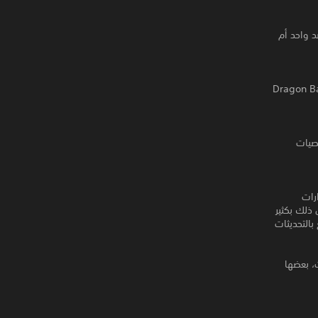
 أكان قتال واحد ضد واحد أم
وخطوط زمنية مختلفة في Dragon Ball! قاتل في مواقع شهيرة في عالم Dragon Ball
شخصيات
ات من الإصدارات
قصصًا وأكثر من ذلك بكثير
رقبها وكذلك استمتع بالتحديثات
، بعضها