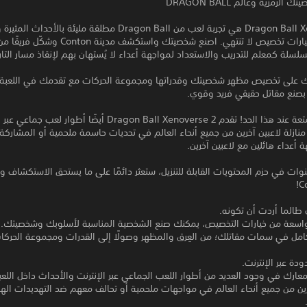
رمزية وعالم DRAGON BALL
Dragon Ball Xenoverse 2 هي تجربة لعب من Dragon Ball مطلقة مليئة بالأح
الملحمية وخيارات تخصيص لا تنتهي. اصنع شخصيتك واستكشف 
لسلة كمعلم للتدريب والاستعداد لمواجهة أعداء لا يُستهان بهم لإنقاذ مسار التار
ك على تخصيص مظهر شخصيتك وقدراتها ومجموعة الحركات مع تقدمك في اللعبة،
نع مقاتل حقيقي فريد وقوي.
لا تتوقف المتعة عند هذا الحد! تقدم Dragon Ball Xenoverse 2 أيضًا أطوار لع
نازلة لاعبين آخرين من جميع أنحاء العالم في تحديات حاسمة ملحمية أو المشارك
ة أعداء هائلين مع لاعبين آخرين.
خبرة 7 سنوات في حزم المحتويات القابلة للتنزيل، ستعثر دائمًا على ما يستحق الاستكشاف و
 طالما أردت أن تكونه.
اسعة من خيارات التخصيص، يمكنك صنع الشخصية المناسبة لأسلوبك وشخصيتك. 
كامل في سمات مقاتلك؛ من العِرق والمظهر وصولًا إلى القدرات ومجموعة الحركا
ودة عبر الإنترنت.
عارك في وجود العديد من أطوار اللعب الجماعي عبر الإنترنت والأحداث داخل اللعب
خرين من جميع أنحاء العالم في مواجهات ملحمية أو تحالف معهم ضد التهديدات اله