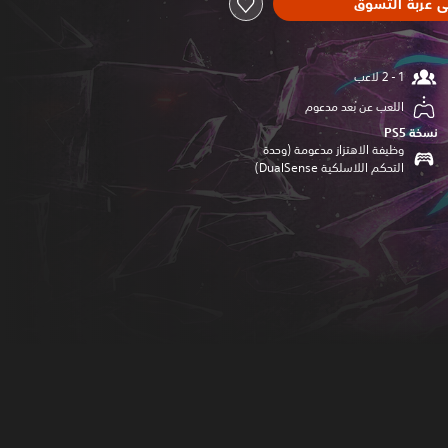
ى عربة التسوق
اللعب عن بُعد مدعوم
نسخة PS5‏
وظيفة الاهتزاز مدعومة (وحدة
التحكم اللاسلكية DualSense‏)