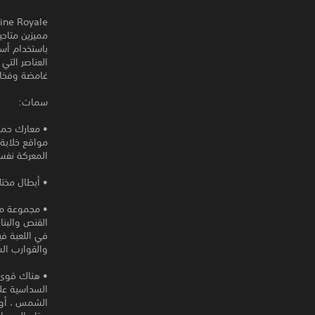
باستخدام أسل
غامضة وفخاخ
سمات:
• معارك حماي
مواقع خلابة
المعركة نفسه
• أبطال مختل
• مجموعة متز
القنص والبنا
في اللعبة في
والقوارب ال
• هناك قوى 
السداسية عل
الشمس ، أو إ