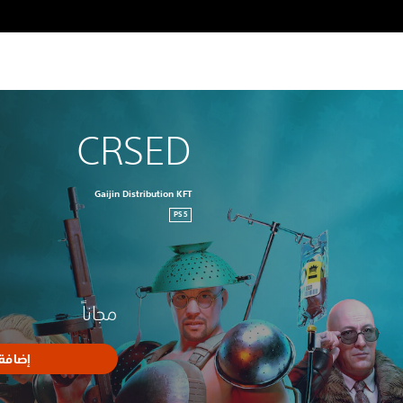
CRSED
Gaijin Distribution KFT
PS5
مجاناً
إضافة 