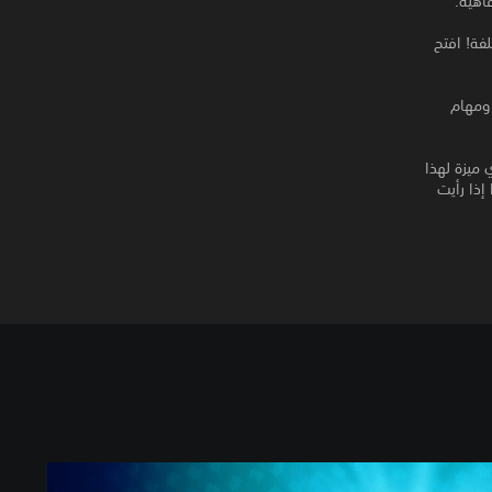
اهية.
فة! افتح
 ومهام
أي ميزة لهذا
إذا رأيت