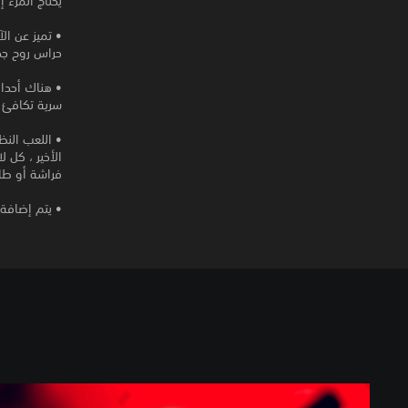
يحتاج المرء 
• تميز عن ال
حراس روح جد
• هناك أحدا
سرية تكافئ ا
الأخير ، كل 
فراشة أو طائ
• يتم إضافة
C