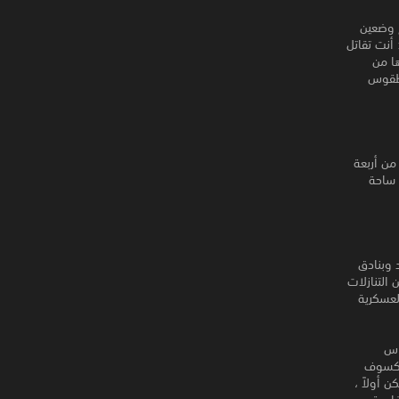
طلاق نار وحشية متعددة اللاعبين عبر الإنترنت (MMO) مع وضعين
ن متاحين. يتبع وضع Cuisine Royale القواعد القاسية الكلاسيكية للعبة Battle Royale: أنت تقاتل
ا من
افة إلى طقوس
من أربعة
 ساحة
 وبنادق
التنازلات
لعسكرية
اس
ي كسوف
 أولاً ،