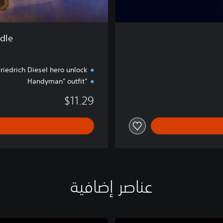
t
e
r
ndle
B
u
n
Friedrich Diesel hero unlock
d
"Handyman" outfit
l
e
$11.29
عناصر إضافية