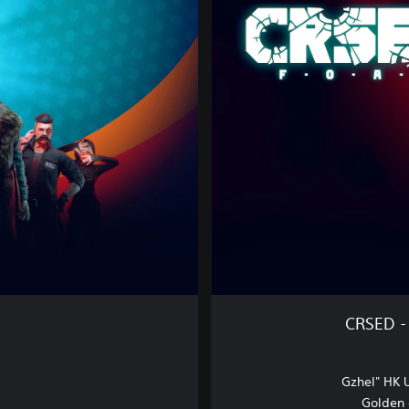
R
S
E
D
CRSED - 