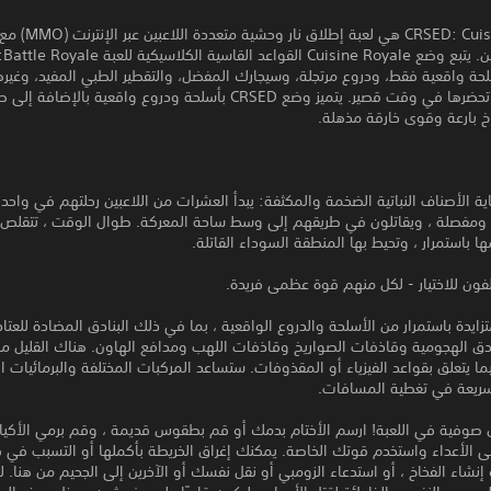
CRSED: Cuisine Royale هي لعبة إ
مميزي
حة واقعية فقط، ودروع مرتجلة، وسيجارك المفضل، والتقطير الطبي المفيد، وغيره
العناصر التي تحضرها في وقت قصير. يتميز وضع CRSED بأسلحة ودروع واقعية بالإض
 بارعة وقوى خارقة مذهلة.
ة الأصناف النباتية الضخمة والمكثفة: يبدأ العشرات من اللاعبين رحلتهم في واحد 
 ومفصلة ، ويقاتلون في طريقهم إلى وسط ساحة المعركة. طوال الوقت ، تتقلص
ا باستمرار ، وتحيط بها المنطقة السوداء القاتلة.
فون للاختيار - لكل منهم قوة عظمى فريدة.
ايدة باستمرار من الأسلحة والدروع الواقعية ، بما في ذلك البنادق المضادة للعتاد
دق الهجومية وقاذفات الصواريخ وقاذفات اللهب ومدافع الهاون. هناك القليل من 
ما يتعلق بقواعد الفيزياء أو المقذوفات. ستساعد المركبات المختلفة والبرمائيات ا
سريعة في تغطية المسافات.
صوفية في اللعبة! ارسم الأختام بدمك أو قم بطقوس قديمة ، وقم برمي الأكي
ى الأعداء واستخدم قوتك الخاصة. يمكنك إغراق الخريطة بأكملها أو التسبب ف
نشاء الفخاخ ، أو استدعاء الزومبي أو نقل نفسك أو الآخرين إلى الجحيم من هنا. لكن