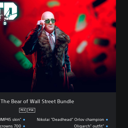
R
S
E
D
-
T
h
e
B
e
a
r
o
f
W
a
l
The Bear of Wall Street Bundle
l
S
PS5
PS4
t
"Gzhel" HK UMP45 skin
Nikolai "Deadhead" Orlov champion
r
700 Golden crowns
"Oligarch" outfit
e