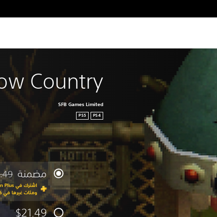
ow Country
SFB Games Limited
PS5
PS4
مضمنة
.49
مخصوم 
ومئات غيرها في كت
$21.49