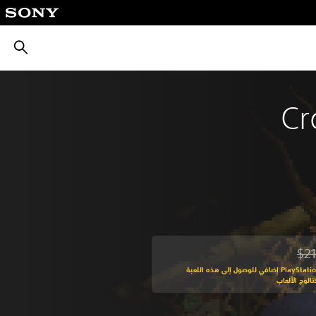
بحث
Cr
$21
من السعر الأصلي البالغ $21.49‏
اشترك في PlayStation Plus إضافي للوصول إلى هذه اللعبة
الوج الألعاب