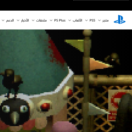
متجر
PS5‏
الألعاب
PS Plus
ملحقات
الأخبار
الدعم