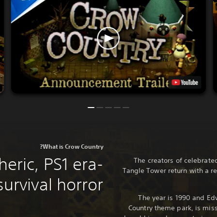
What is Crow Country?
eric, PS1 era-
The creators of celebrate
Tangle Tower return with a ret
survival horror.
The year is 1990 and Ed
Country theme park, is mis