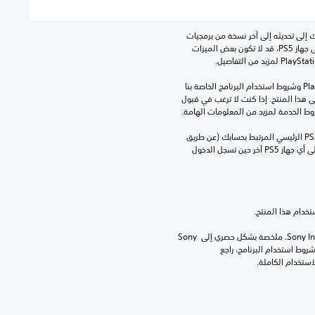
للعب هذه اللعبة على جهاز PS5، قد يحتاج جهازك إلى تحديثه إلى آخر نسخة من برمجيات 
النظام. بالرغم من إمكانية لعب هذه اللعبة على جهاز PS5، قد لا تكون بعض الميزات 
تنزيل هذا المنتج عرضة لشروط خدمة‫ PlayStation وشروط استخدام البرنامج الخاصة بنا 
بالإضافة إلى أي أحكام إضافية محددة تطبق على هذا المنتج. إذا كنت لا ترغب في قبول 
روط الخدمة لمزيد من المعلومات الهامة.
يمكنك تنزيل هذا المحتوى وتشغيله على جهاز PS5 الرئيسي المرتبط بحسابك (عن طريق 
إعداد "مشاركة الجهاز واللعب بدون اتصال") وعلى أي جهاز PS5 آخر حين تسجل الدخول 
برامج مكتبة ©Sony Interactive Entertainment Inc. ملخصة بشكل حصري إلى Sony 
Interactive Entertainment Europe. تطبق شروط استخدام البرنامج، راجع 