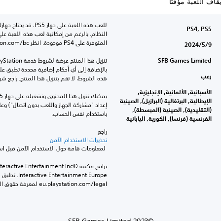
ف اللعبة مؤقتًا
PS4, PS5
المتوفرة على PS4 موجودة. انظر ‎PlayStation.com/bc لمزيد من التفاصيل.
9‏/5‏/2024
SFB Games Limited
رعب
هذه الشروط، لا تقم بتنزيل هذا المنتج. راجع ش
الأسبانية, الألمانية, الإنجليزية,
الإيطالية, البرتغالية (البرازيل), الصينية
(التقليدية), الصينية (المبسطة),
باستخدام نفس الحساب.
الفرنسية (فرنسا), الكورية, اليابانية
راجع 
تحذيرات الاستخدام الآمن
 لمعلومات هامة حول الاستخدام الآمن قبل استخدام هذا المنتج.
eu.playstation.com/legal لمعرفة حقوق الاستخدام الكاملة.