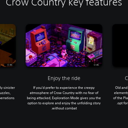
Crow Country key features
Enjoy the ride
C
y sinister
If you’d prefer to experience the creepy
Old and
uzzles,
atmosphere of Crow Country with no fear of
elements 
rrations.
being attacked, Exploration Mode gives you the
of the Pl
option to explore and enjoy the unfolding story
opt for
without combat.