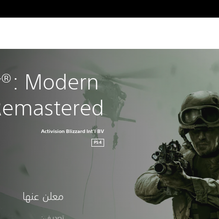
y®: Modern 
Remastered
Activision Blizzard Int'l BV
PS4
معلن عنها
‏تصدر في: ‏