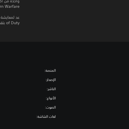
واحدة من أكثر
Call of Duty: Modern Warfare 
of Duty بتقديم الكيلستريكس، ونقاط XP، والبرستيج، وأنماط اللعب الجماعي الكلاسيكية القابلة للتخصيص.
المنصة:
الإصدار:
الناشر:
الأنواع:
الصوت:
لغات الشاشة: