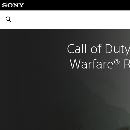
بحث
Call of Dut
Warfare® 