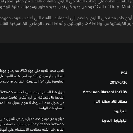
 الألعاب الحائزة على إعجاب النقاد في التاريخ، والفائزة بالعديد من جوائز أفضل لعب
تعود من جديد في ثوب جديد مطور برسوميات عالية الوضوح.
PS4
المتوفرة على PS4 موجودة. انظر ‎PlayStation.com/bc لمزيد من التفاصيل.
26‏/6‏/2017
Activision Blizzard Int'l BV
مطلق النار, مطلق النار
المعلومات الهامة.
الإنجليزية
الإنجليزية, العربية
الخاص بك، لكنه مطلوب للاستخدام على أجهزة PS4 أخرى