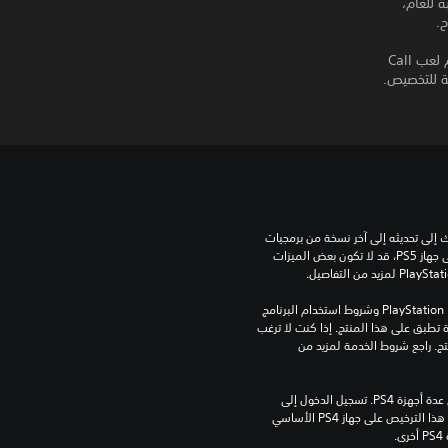
ة للعام،
عد لمعايشة أروع طور قصة في التاريخ. وانضم إلى أصدقائك باللعبة التي أعادت تعريف مفهوم لعب Call
للعب هذه اللعبة على جهاز PS5، قد يحتاج جهازك إلى تحديثه إلى آخر نسخة من برمجيات 
النظام. بالرغم من إمكانية لعب هذه اللعبة على جهاز PS5، قد لا تكون بعض الميزات 
تنزيل هذا المنتج عرضة لشروط خدمة PlayStation Network وشروط استخدام البرنامج 
الخاصة بنا بالإضافة إلى أي أحكام إضافية محددة تطبق على هذا المنتج. إذا كنت لا ترغب 
في قبول هذه الشروط، لا تقوم بتنزيل هذا المنتج. راجع شروط الخدمة لمزيد من 
مبلغ يدفع مرة واحدة مقابل ترخيص للتنزيل على عدة أجهزة PS4. تسجيل الدخول إلى 
PlayStation Network غير مطلوب لاستخدام هذا الترخيص على جهاز PS4 الأساسي 
.