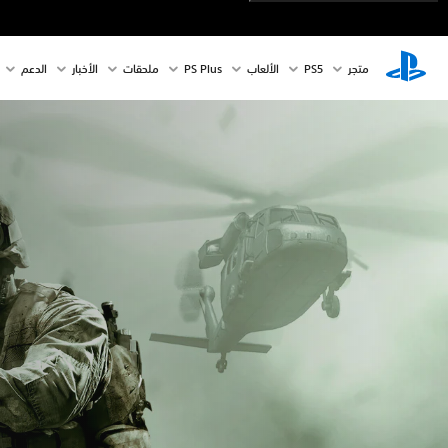
متجر
PS5‏
الألعاب
PS Plus
ملحقات
الأخبار
الدعم