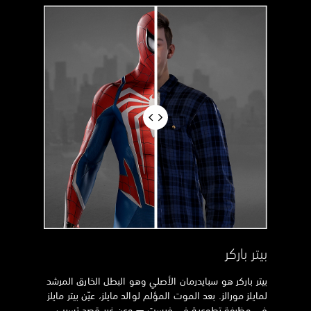
بيتر باركر
بيتر باركر هو سبايدرمان الأصلي وهو البطل الخارق المرشد
لمايلز مورالز. بعد الموت المؤلم لوالد مايلز، عيّن بيتر مايلز
في وظيفة تطوعية في فيست — وعن غير قصد تسبب