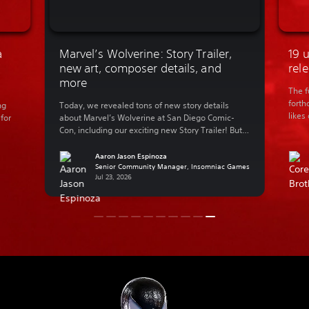
ra
Marvel’s Wolverine: Story Trailer,
19
d
new art, composer details, and
re
more
The 
fort
ing
Today, we revealed tons of new story details
like
t for
about Marvel’s Wolverine at San Diego Comic-
Pers
Con, including our exciting new Story Trailer! But
worr
we know that not everyone can make it to SDCC in
are 
and
person, so let’s catch you up on everything that
Aaron Jason Espinoza
exc
went down during our panel. Insomniac Games’
Senior Community Manager, Insomniac Games
Jul 23, 2026
ation
Creative Director Marcus Smith, Game Director […]