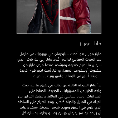
مايلز مورالز
مايلز مورالز هو أحدث سبايدرمان في نيويورك من مارفل.
بعد الموت المفاجئ لوالده، قُدم مايلز إلى بيتر باركر، الذي
سرعان ما أصبح صديقه ومرشده. عندما قُرص مايلز من
عنكبوت أوسكورب المعدل وراثيًا، نَمَت لديه قوى فريدة
— وبعد أشهر من الإقناع، وافق بيتر على تدريبه.
بدأ مايلز المرحلة التالية من حياته في شرق هارلم، حيث
واجه الكثير من المسؤوليات الجديدة: الحفاظ على
الصداقات، وجود سياسي في العائلة، وتحقيق التوازن بين
الحياة في المنزل والحياة كبطل. ومع الصراع على السلطة
الذي يلوح في الأفق ويهدد بتدمير المدينة، سيكون عليه
أن يرتدي زي سبايدرمان ويلتزم به، أو يجازف بخسارة كل