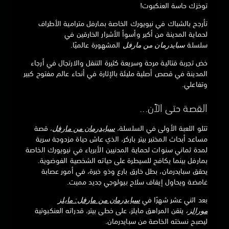
توخزك حاسة العنكبوت!
تأرجح بالشباك في نيويورك الخاصة بمارفل مترامية الأطراف
لحماية المدينة من أكبر وأسوأ الأشرار الخارقين في
سلسلة
سبايدرمان من مارفل
المشهورة عالميًا.
خض تجربة قتالية مرحة وسريعة كثيرة التنقل والارتجال في أرجاء
المدينة في قصص أصلية مليئة بالإثارة في أنحاء عالم مفتوح كبير
وتفاعلي.
القصة حتى الآن...
تتلو اللعبة الأولى في السلسلة،
سبايدرمان من مارفل
، قصة
مساعد أبحاث المختبر بيتر باركر، الذي عاش حياة مزدوجة سرية
لمدة ثماني سنوات لحماية المدنيين الأبرياء في نيويورك الخاصة
بمارفل بينما يكافح للسيطرة على حياته الشخصية الفوضوية.
يحقق سبايدرمان، بطل خارق بارع وذو خبرة، في أمور عصابة
غامضة ويحاول إيقاف سلاح بيولوجي جديد مميت.
بعد اثني عشر شهرًا في
سبايدرمان من مارفل: مايلز
مورالز
،
يتقن المراهق مايلز، على خطى بيتر، قدراته العنكبوتية
ليصبح نسخته الخاصة من سبايدرمان.