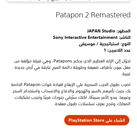
Patapon 2 Remastered
المطور: JAPAN Studio
الناشر: Sony Interactive Entertainment
النوع: استراتيجية / موسيقى
عدد اللاعبين: 1
تحوّل إلى الإله العظيم الذي يحكم Patapons، وهي قبيلة مؤلفة من
مقل عيون بأطراف ضعيفة وطويلة دائمة المرح غارقة في أرض جديدة
غريبة.
اضرب طبول الحرب السحرية على الإيقاع لقيادة قوات Patapon الخاصة
بك بحيث تأمرهم بالسير والهجوم والدفاع والانسحاب واستخدام السحر
وغيرها. يبدو الأمر بسيطًا، لكنك ستُرقي جنودك قريبًا وتجرب تشكيلات
المعارك وتنجح بعزف تسلسلات طبول معقدة.
الشراء على PlayStation Store