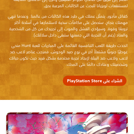
لمستنقعات لويزيانا للبحث عن الكائنات المرعبة بحق.
كقاتل مأجور، يتمثّل عملك في طرد هذه الكائنات من عالمنا. وعندما تنهي
مهمتك بنجاح، ستحصل على مكافآت سخية لاستثمارها في أسلحة أكثر
ترويعًا وقوة. وسيؤدي الفشل والموت إلى تجريدك من كل من الشخصية
والعتاد (رغم أن التجربة التي جمعتها ستبقى داخل سلالتك).
اتخذت طريقة اللعب التنافسية القائمة على المباريات للعبة Hunt منحى
غوطيًا جنوبيًّا مشتعلاً آخر في نوع صيد الوحوش، فمزجت عناصر لاعب ضد
لاعب ولاعب ضد البيئة لإيجاد تجربة محتدمة بشكل فريد حيث تكون حياتك
وشخصيتك وعتادك دائمًا على المحك.
الشراء على PlayStation Store