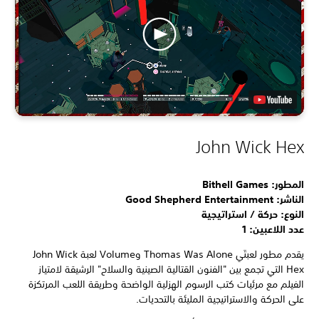
John Wick Hex
المطور: Bithell Games
الناشر: Good Shepherd Entertainment
النوع: حركة / استراتيجية
عدد اللاعبين: 1
يقدم مطور لعبتَي Thomas Was Alone وVolume لعبة John Wick
Hex التي تجمع بين "الفنون القتالية الصينية والسلاح" الرشيقة لامتياز
الفيلم مع مرئيات كتب الرسوم الهزلية الواضحة وطريقة اللعب المرتكزة
على الحركة والاستراتيجية المليئة بالتحديات.