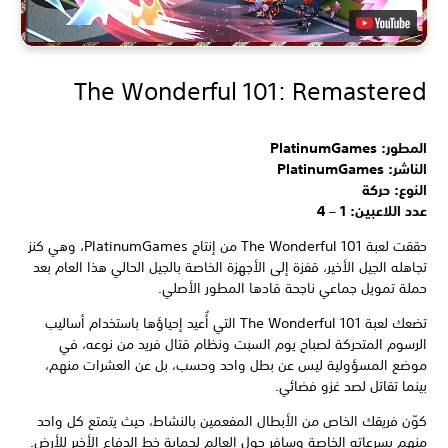
The Wonderful 101: Remastered
المطور: PlatinumGames
الناشر: PlatinumGames
النوع: حركة
عدد اللاعبين: 1 – 4
حققت لعبة The Wonderful 101 من إنتاج PlatinumGames، وهي كنز
تجاهله الجيل الأخير، قفزة إلى الأجهزة الخاصة بالجيل الحالي هذا العام بعد
حملة تمويل جماعي ناجحة قادها المطور الأصلي.
تضعك لعبة The Wonderful 101 التي أُعيد إحياؤها باستخدام أساليب
الرسوم المتحركة لصباح يوم السبت ونظام قتال فريد من نوعه، في
موضع المسؤولية ليس عن بطل واحد وحسب، بل عن العشرات منهم،
بينما تقاتل لصد غزو فضائي.
كوّن فريقك الخاص من الأبطال المفعمين بالنشاط، حيث يتمتع كل واحد
منهم بسرعاته الخاصة وسافر حول العالم لحماية خط الدفاع الأخير للأرض.