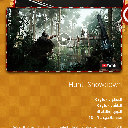
Hunt: Showdown
المطور: Crytek
الناشر: Crytek
النوع: إطلاق نار
عدد اللاعبين: 1 – 12
انضم إلى فريق من صائدي الجوائز العنيفين وانزل إلى الأعماق المخيفة