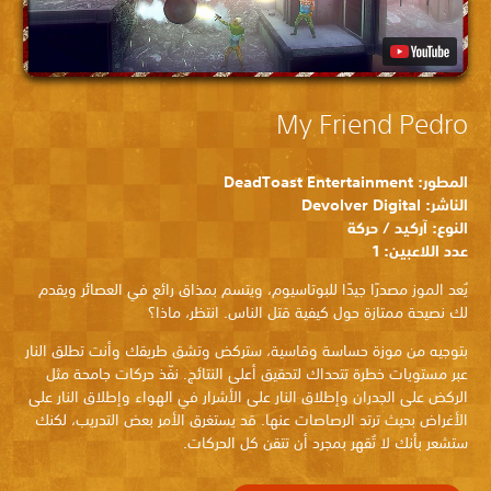
My Friend Pedro
المطور: DeadToast Entertainment
الناشر: Devolver Digital
النوع: آركيد / حركة
عدد اللاعبين: 1
يُعد الموز مصدرًا جيدًا للبوتاسيوم، ويتسم بمذاق رائع في العصائر ويقدم
لك نصيحة ممتازة حول كيفية قتل الناس. انتظر، ماذا؟
بتوجيه من موزة حساسة وقاسية، ستركض وتشق طريقك وأنت تطلق النار
عبر مستويات خطرة تتحداك لتحقيق أعلى النتائج. نفّذ حركات جامحة مثل
الركض على الجدران وإطلاق النار على الأشرار في الهواء وإطلاق النار على
الأغراض بحيث ترتد الرصاصات عنها. قد يستغرق الأمر بعض التدريب، لكنك
ستشعر بأنك لا تُقهر بمجرد أن تتقن كل الحركات.