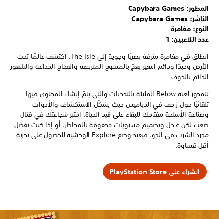
المطور: Capybara Games
الناشر: Capybara Games
النوع: مغامرة
عدد اللاعبين: 1
انطلق في مغامرة مترفة بصريًا وجوية إلى The Isle. اكتشف عالمًا تحت
الأرض وحيدًا ودائم التغير يعجّ بالمسوخ المتربصة والفخاخ الخداعة والشعور
الدائم بالخوف.
تتمحور لعبة Below المليئة بالتحديات والتي يتمّ إنشاء المحتوى فيها
تلقائيًا حول زاحف في الدياميس حيث يشكّل الاستكشاف والأدوات
وصناعة الأسلحة مفتاحك للبقاء على قيد الحياة. اختبر شجاعتك في قتال
صعب لكن عادل وتصميم مستويات محفوفة بالمخاطر، أو إذا كنت تفضل
مجرد الشرب في الجو، فيعيد وضع Explore الوحشية للحصول على تجربة
أقل قساوة.
الشراء على PlayStation Store