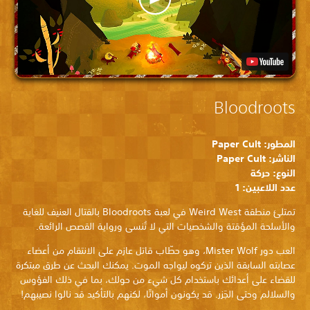
Bloodroots
المطور: Paper Cult
الناشر: Paper Cult
النوع: حركة
عدد اللاعبين: 1
تمتلئ منطقة Weird West في لعبة Bloodroots بالقتال العنيف للغاية
والأسلحة المؤقتة والشخصيات التي لا تُنسى ورواية القصص الرائعة.
العب دور Mister Wolf، وهو حطّاب قاتل عازم على الانتقام من أعضاء
عصابته السابقة الذين تركوه ليواجه الموت. يمكنك البحث عن طرق مبتكرة
للقضاء على أعدائك باستخدام كل شيء من حولك، بما في ذلك الفؤوس
والسلالم وحتى الجَزر. قد يكونون أمواتًا، لكنهم بالتأكيد قد نالوا نصيبهم!