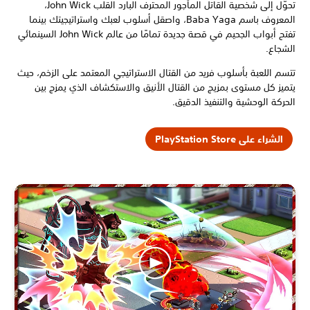
تحوّل إلى شخصية القاتل المأجور المحترف البارد القلب John Wick،
المعروف باسم Baba Yaga، واصقل أسلوب لعبك واستراتيجيتك بينما
تفتح أبواب الجحيم في قصة جديدة تمامًا من عالم John Wick السينمائي
الشجاع.
تتسم اللعبة بأسلوب فريد من القتال الاستراتيجي المعتمد على الزخم، حيث
يتميز كل مستوى بمزيج من القتال الأنيق والاستكشاف الذي يمزج بين
الحركة الوحشية والتنفيذ الدقيق.
الشراء على PlayStation Store