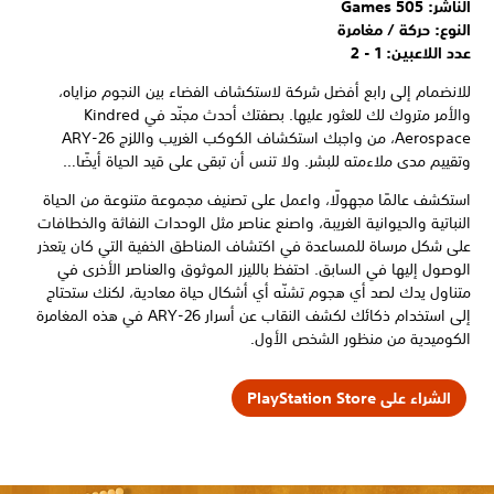
الناشر: 505 Games
النوع: حركة / مغامرة
عدد اللاعبين: 1 - 2
للانضمام إلى رابع أفضل شركة لاستكشاف الفضاء بين النجوم مزاياه،
والأمر متروك لك للعثور عليها. بصفتك أحدث مجنّد في Kindred
Aerospace، من واجبك استكشاف الكوكب الغريب واللزج ARY-26
وتقييم مدى ملاءمته للبشر. ولا تنس أن تبقى على قيد الحياة أيضًا…
استكشف عالمًا مجهولًا، واعمل على تصنيف مجموعة متنوعة من الحياة
النباتية والحيوانية الغريبة، واصنع عناصر مثل الوحدات النفاثة والخطافات
على شكل مرساة للمساعدة في اكتشاف المناطق الخفية التي كان يتعذر
الوصول إليها في السابق. احتفظ بالليزر الموثوق والعناصر الأخرى في
متناول يدك لصد أي هجوم تشنّه أي أشكال حياة معادية، لكنك ستحتاج
إلى استخدام ذكائك لكشف النقاب عن أسرار ARY-26 في هذه المغامرة
الكوميدية من منظور الشخص الأول.
الشراء على PlayStation Store