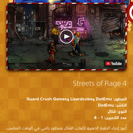
Streets of Rage 4
المطور: DotEmu وLizardcube وGuard Crush Games
الناشر: DotEmu
النوع: قتال
عدد اللاعبين: 1 – 4
أُعيد إحياء الحقبة الذهبية لألعاب القتال بمنظور جانبي في الوقت المناسب