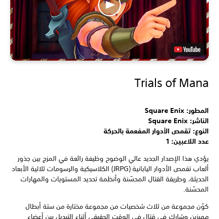
Trials of Mana
المطور: Square Enix
الناشر: Square Enix
النوع: تقمص الأدوار المفعمة بالحركة
عدد اللاعبين: 1
يؤدي هذا الإصدار الجديد عالي الوضوح وظيفة رائعة في المزج بين جذور
ألعاب تقمص الأدوار اليابانية (JRPG) الكلاسيكية والرسومات ثلاثية الأبعاد
الحديثة، وطريقة القتال المحسّنة وأنظمة تحديد المستويات والمهارات
المحسّنة.
كوّن مجموعة من ثلاث شخصيات من مجموعة مختارة من ستة أبطال
مميزين وشارك في قتال في الوقت الحقيقي أثناء التبديل بين أعضاء