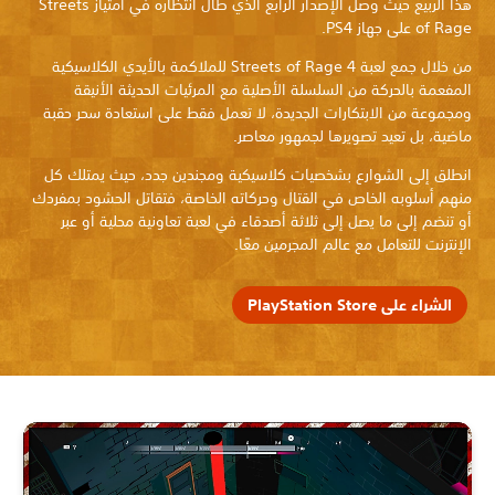
هذا الربيع حيث وصل الإصدار الرابع الذي طال انتظاره في امتياز Streets
of Rage على جهاز PS4.
من خلال جمع لعبة Streets of Rage 4 للملاكمة بالأيدي الكلاسيكية
المفعمة بالحركة من السلسلة الأصلية مع المرئيات الحديثة الأنيقة
ومجموعة من الابتكارات الجديدة، لا تعمل فقط على استعادة سحر حقبة
ماضية، بل تعيد تصويرها لجمهور معاصر.
انطلق إلى الشوارع بشخصيات كلاسيكية ومجندين جدد، حيث يمتلك كل
منهم أسلوبه الخاص في القتال وحركاته الخاصة، فتقاتل الحشود بمفردك
أو تنضم إلى ما يصل إلى ثلاثة أصدقاء في لعبة تعاونية محلية أو عبر
الإنترنت للتعامل مع عالم المجرمين معًا.
الشراء على PlayStation Store