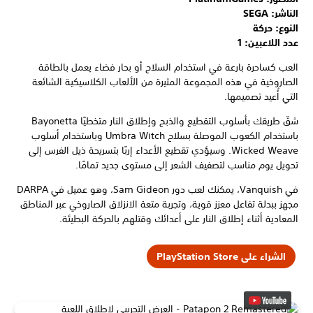
الناشر: SEGA
النوع: حركة
عدد اللاعبين: 1
العب كساحرة بارعة في استخدام السلاح أو بحار فضاء يعمل بالطاقة
الصاروخية في هذه المجموعة المثيرة من الألعاب الكلاسيكية الشائعة
التي أُعيد تصميمها.
شقّ طريقك بأسلوب التقطيع والذبح وإطلاق النار متخطيًا Bayonetta
باستخدام الكعوب الموصلة بسلاح Umbra Witch وباستخدام أسلوب
Wicked Weave. وسيؤدي تقطيع الأعداء إربًا بتسريحة ذيل الفرس إلى
تحويل يوم مناسب لتصفيف الشعر إلى مستوى جديد تمامًا.
في Vanquish، يمكنك لعب دور Sam Gideon، وهو عميل في DARPA
مجهز ببدلة تفاعل معزز قوية، وتجربة متعة الانزلاق الصاروخي عبر المناطق
المعادية أثناء إطلاق النار على أعدائك وقتلهم بالحركة البطيئة.
الشراء على PlayStation Store