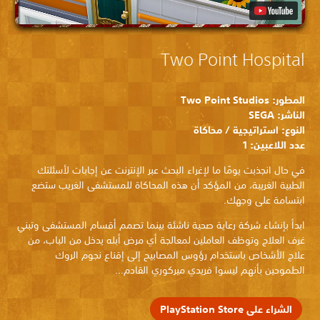
Two Point Hospital
المطور: Two Point Studios
الناشر: SEGA
النوع: استراتيجية / محاكاة
عدد اللاعبين: 1
في حال انجذبت يومًا ما لإغراء البحث عبر الإنترنت عن إجابات لأسئلتك
الطبية الغريبة، من المؤكد أن هذه المحاكاة للمستشفى الغريب ستضع
ابتسامة على وجهك.
ابدأ بإنشاء شركة رعاية صحية ناشئة بينما تصمم أقسام المستشفى وتبني
غرف العلاج وتوظف العاملين لمعالجة أي مرض أبله يدخل من الباب، من
علاج الأشخاص باستخدام رؤوس المصابيح إلى إقناع نجوم الروك
الطموحين بأنهم ليسوا فريدي ميركوري القادم...
الشراء على PlayStation Store