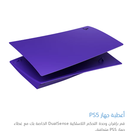
أغطية جهاز PS5
قم بإقران وحدة التحكم اللاسلكية DualSense الخاصة بك مع غطاء
جهاز PS5 متوافق.