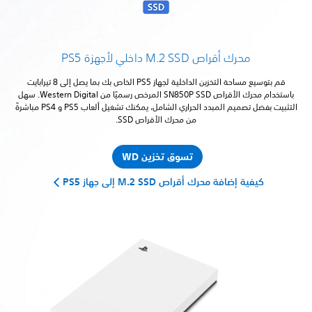
محرك أقراص M.2 SSD داخلي لأجهزة PS5
قم بتوسيع مساحة التخزين الداخلية لجهاز PS5 الخاص بك بما يصل إلى 8 تيرابايت
باستخدام محرك الأقراص SN850P SSD المرخص رسميًا من Western Digital. سهل
التثبيت بفضل تصميم المبدد الحراري الشامل، يمكنك تشغيل ألعاب PS5 و PS4 مباشرةً
من محرك الأقراص SSD.
تسوق تخزين WD
كيفية إضافة محرك أقراص M.2 SSD إلى جهاز PS5