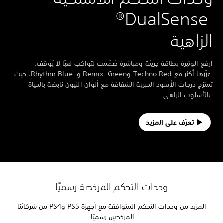
DualSense®
الزاهية
ارفع الوتيرة بطاقة جريئة ومباشرة صُمّمت لتواكب لعبًا لا يُوقَف.
عزّزها أكثر مع Techno Red وRemix Green و Rhythm Blue، حيث
تمتزج درجات الأسود الحبرية الشفافة مع ألوان النيون نابضة بالحياة
بالأسلوب الزاهي.
تعرَّف على المزيد
وحدات التحكم المرخصة رسميًا
المزيد من وحدات التحكم المتوافقة مع أجهزة PS5 وPS4‏ من شركائنا
المرخصين رسميًا.