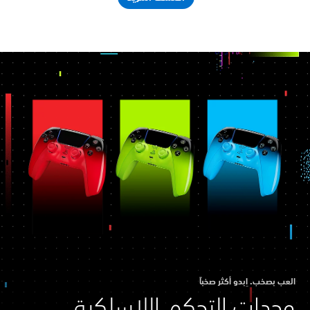
العب بصخب. اِبدو أكثر صخباً
وحدات التحكم اللاسلكية