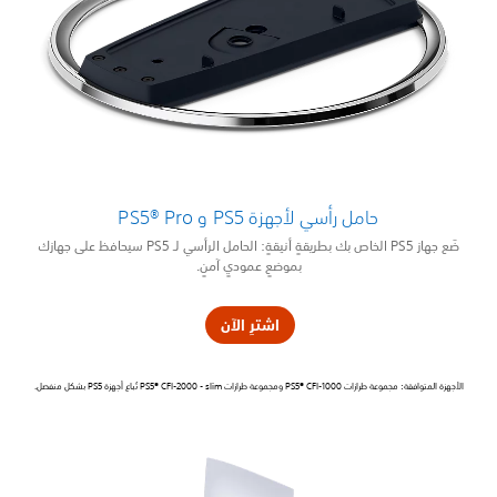
حامل رأسي لأجهزة PS5 و PS5® Pro
ضَع جهاز PS5 الخاص بك بطريقةٍ أنيقةٍ: الحامل الرأسي لـ PS5 سيحافظ على جهازك
بموضعٍ عموديٍ آمنٍ.
اشترِ الآن
الأجهزة المتوافقة: مجموعة طرازات PS5® CFI-1000 ومجموعة طرازات PS5® CFI-2000 - slim تُباع أجهزة PS5 بشكل منفصل.