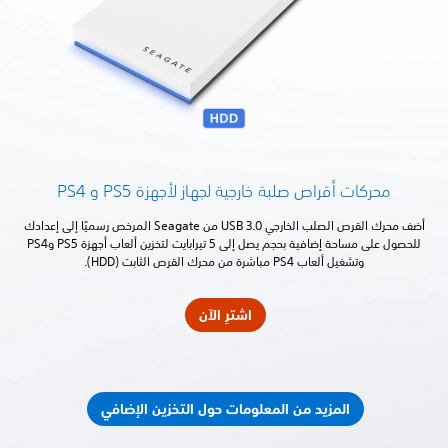
محركات أقراص صلبة خارجية لجهاز لأجهزة PS5 و PS4
أضف محرك القرص الصلب الخارجي USB 3.0 من Seagate المرخص رسميًا إلى إعدادك
للحصول على مساحة إضافية بحجم يصل إلى 5 تيرابايت لتخزين ألعاب أجهزة PS5 وPS4
وتشغيل ألعاب PS4 مباشرة من محرك القرص الثابت (HDD).
اشترِ الآن
المزيد من المعلومات حول التخزين الإضافي