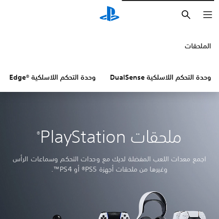
بحث
الملحقات
وحدة التحكم اللاسلكية DualSense
وحدة التحكم اللاسلكية DualSense Edge®‎
ملحقات PlayStation
®
اجمع معدات اللعب المفضلة لديك مع وحدات التحكم وسماعات الرأس
وغيرها من ملحقات أجهزة PS5® أو PS4™.