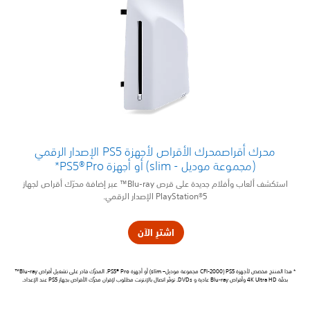
محرك أقراصمحرك الأقراص لأجهزة PS5 الإصدار الرقمي
(مجموعة موديل - slim) أو أجهزة PS5®Pro*
استكشف ألعاب وأفلام جديدة على قرص Blu-ray™ عبر إضافة محرّك أقراص لجهاز
PlayStation®5 الإصدار الرقمي.
اشترِ الآن
* هذا المنتج مخصص لأجهزة PS5 (CFI-2000 مجموعة موديل– slim) أو أجهزة PS5® Pro. المحرّك قادر على تشغيل أقراص Blu-ray™
بدقّة 4K Ultra HD وأقراص Blu-ray عادية و DVDs. توفّر اتصال بالإنترنت مطلوب لإقران محرّك الأقراص بجهاز PS5 عند الإعداد.