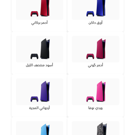
أزرق داكن
أحمر بركاني
أحمر كَوني
أسود منتصف الليل
وردي نوفا
أرجواني المجرة