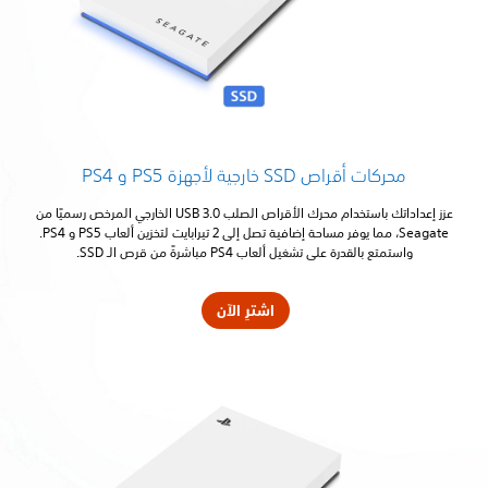
محركات أقراص SSD خارجية لأجهزة PS5 و PS4
عزز إعداداتك باستخدام محرك الأقراص الصلب USB 3.0 الخارجي المرخص رسميًا من
Seagate، مما يوفر مساحة إضافية تصل إلى 2 تيرابايت لتخزين ألعاب PS5 و PS4.
واستمتع بالقدرة على تشغيل ألعاب PS4 مباشرةً من قرص الـ SSD.
اشترِ الآن