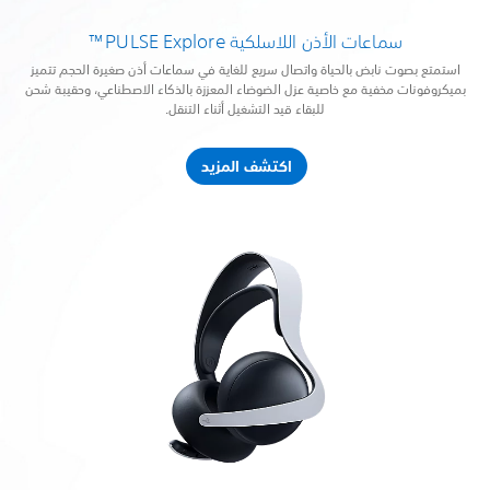
سماعات الأذن اللاسلكية PULSE Explore™
استمتع بصوت نابض بالحياة واتصال سريع للغاية في سماعات أذن صغيرة الحجم تتميز
بميكروفونات مخفية مع خاصية عزل الضوضاء المعززة بالذكاء الاصطناعي، وحقيبة شحن
للبقاء قيد التشغيل أثناء التنقل.
اكتشف المزيد