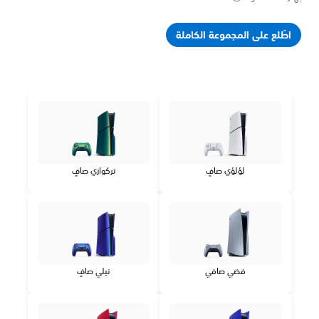
اطّلع على المجموعة الكاملة
لؤلؤي صافٍ
تركوازي صافٍ
فضي صافي
نيلي صافٍ