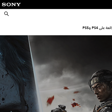
بحث
ة على PS4 وPS5