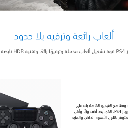
ألعاب رائعة وترفيه بلا حدود
ة بالحيوية
 ومقاطع الفيديو الخاصة بك على
مساحة تخزين تصل إلى 1 تيرا بايت داخل جهاز PS4، الذي يُعدّ أخف وزنًا وأقل
ن الموديل الأصلي لجهاز PS4 والمتوفر باللون الأسود الداكن والمزيد