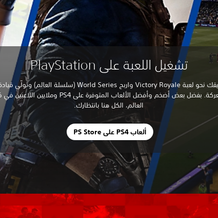
تشغيل اللعبة على PlayStation
شُقّ طريقك نحو لعبة Victory Royale واربح World Series (سلسلة العالم) 
إلى المعركة. بفضل بعض أضخم وأفضل الألعاب المتوفرة على PS4 وملايي
العالم، الكل هنا بانتظارك.
ألعاب PS4 على PS Store