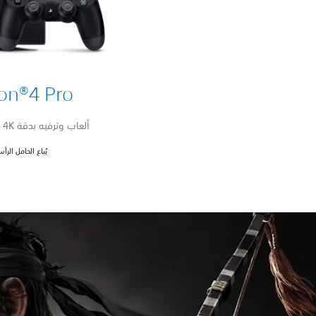
ion®4 Pro
ألعاب وترفيه بدقة 4K مع HDR نابض بالحيوية
يُباع الحامل الر