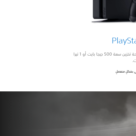
PlaySt
ألعاب رائعة مباشرةً على PS4 مع مساحة تخزين سعة 500 جيجا بايت أو 1 تيرا
ت.
سي بشكلٍ منفصلٍ