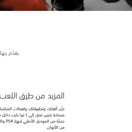
يقدّم جهاز PS4 قوة تشغيل ألعاب مذهلة وترفيهًا رائعًا وتقنية HDR نابض
المزيد من طرق اللعب
خزّن ألعابك وتطبيقاتك ولقطات الشاشة
حجمًا م
من الألوان.