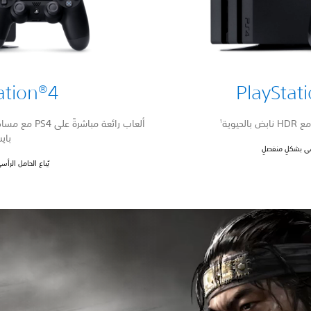
ation®4
PlayStat
1
باي
أسي بشكلٍ منفصلٍ
يُباع الحامل الرأ