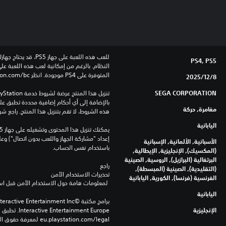
PS4, PS5
المتوفرة على PS4 موجودة. انظر ‎PlayStation.com/bc لمزيد من التفاصيل.
8‏/12‏/2025
SEGA CORPORATION
مغامرة, حركة
هذه الشروط، لا تقم بتنزيل هذا المنتج. راجع ش
اليابانية
الأسبانية, الألمانية, الإسبانية
باستخدام نفس الحساب.
(المكسيك), الإنجليزية, الإيطالية,
البرتغالية (البرازيل), الروسية, الصينية
راجع 
(التقليدية), الصينية (المبسطة),
تحذيرات الاستخدام الآمن
الفرنسية (فرنسا), الكورية, اليابانية
 لمعلومات هامة حول الاستخدام الآمن قبل استخدام هذا المنتج.
اليابانية
الإنجليزية
eu.playstation.com/legal لمعرفة حقوق الاستخدام الكاملة.