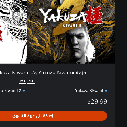
k
u
z
a
K
i
w
a
m
i
و
Y
حزمة Yakuza Kiwami وYakuza Kiwami 2 لـPS4 وPS5
a
k
PS5
PS4
u
za Kiwami 2
Yakuza Kiwami
z
a
$29.99
K
i
إضافة إلى عربة التسوق
w
a