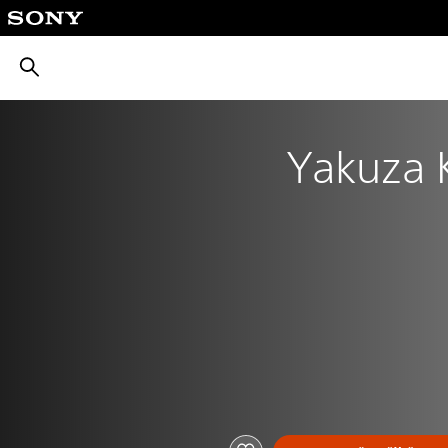
بحث
Yakuza Kiwami PS4 