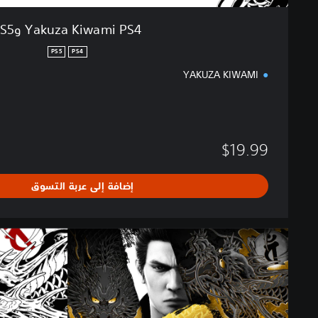
P
S
Yakuza Kiwami PS4 وPS5
5
PS5
PS4
YAKUZA KIWAMI
$19.99
إضافة إلى عربة التسوق
ح
ز
م
ة
Y
a