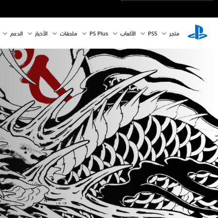
متجر
PS5‏
الألعاب
PS Plus
ملحقات
الأخبار
الدعم