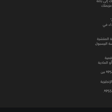
ى وشك بدء حرب تدفعك إلى رحلة
وعزيمتك
"
داء في
ة المنتشرة
سة البيسبول
 النسخة الرقمية
ية أو المادية
*تتضمن نسخة PS5® من لعبة Yakuza Kiwami لغات حوارية إضافية غير مدعومة في نسخة PS4® من
ين الإنجليزية