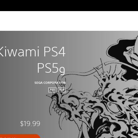
وPS5
SEGA CORPORATION
PS5
PS4
$19.99