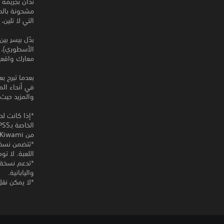
مشحونة بالحب
التي لا تلين
الأسطوري)، م
معارك واقعي
بعدما تبرح بع
في أنحاء الم
والمزيد حيث
من Yakuza Kiwami الخاصة بـPlayStation Plus PS4®.
اللعبة. لا ت
واليابانية.
*لا يمكن نقل ملفات حفظ ال