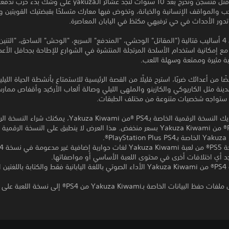
تُدان بجريمة قتل فتُسجن وتخرج بعد 10 سنوات لتجد عشائر الـyakuza عل
 والمواقف الإنسانية والخيانة، وتخوض فيها معارك متسلحًا بقبضتيك القويتين 
، تدور الأحداث في حي ترفيهي مكتظ في اليابان المعاصرة.
بدّل بيسر بين 4 أساليب قتالية ("المقاتل" الوحشي، "المندفع" السريع، "الوحش" الساحق، "التنين
ع إمكانية استخدام الأسلحة المرتجلة المنتشرة في الشوارع للإطاحة بجحافل الأع
ة مثيرة وممتعة وسهلة اللعب.
ضًا من أعدائك ضربًا، استرح قليلًا من القصة الرئيسية للاستمتاع بأنشطة الحياة الليلي
دينة مثل الكاريوكي والكازينو والملهى الليلي وصالة ألعاب الأركيد وأقفاص ممار
 ستواجه شخصيات متنوعة من مختلف الطبقات.
*إذا كانت لديك النسخة الرقمية الخاصة بـPS4 ®من Yakuza Kiwami، يمكنك شراء
الخاصة بـPS5® من Yakuza Kiwami بسعر منخفض. هذا العرض لا ينطبق على النسخة الرقم
وجد أي اختلافات أخرى في محتوى اللعبة الأساسي أو مواصفاتها.
*تدعم نسخة PS4® من Yakuza Kiwami الأداء الصوتي باللغة اليابانية فقط والكتابة باللغت
بيانات الخاصة بـYakuza Kiwami من PS4® إلى نسخة اللعبة على PS5®.