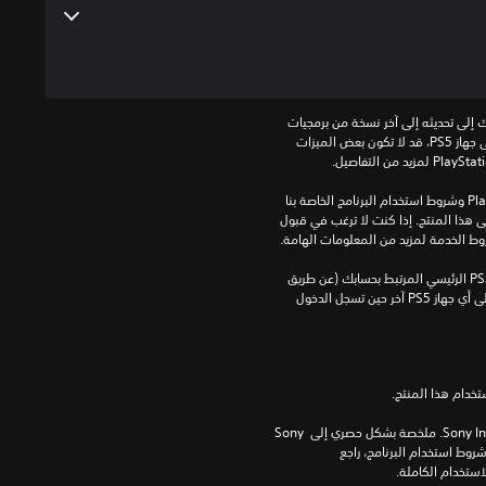
للعب هذه اللعبة على جهاز PS5، قد يحتاج جهازك إلى تحديثه إلى آخر نسخة من برمجيات 
النظام. بالرغم من إمكانية لعب هذه اللعبة على جهاز PS5، قد لا تكون بعض الميزات 
تنزيل هذا المنتج عرضة لشروط خدمة‫ PlayStation وشروط استخدام البرنامج الخاصة بنا 
بالإضافة إلى أي أحكام إضافية محددة تطبق على هذا المنتج. إذا كنت لا ترغب في قبول 
روط الخدمة لمزيد من المعلومات الهامة.
يمكنك تنزيل هذا المحتوى وتشغيله على جهاز PS5 الرئيسي المرتبط بحسابك (عن طريق 
إعداد "مشاركة الجهاز واللعب بدون اتصال") وعلى أي جهاز PS5 آخر حين تسجل الدخول 
برامج مكتبة ©Sony Interactive Entertainment Inc. ملخصة بشكل حصري إلى Sony 
Interactive Entertainment Europe. تطبق شروط استخدام البرنامج، راجع 