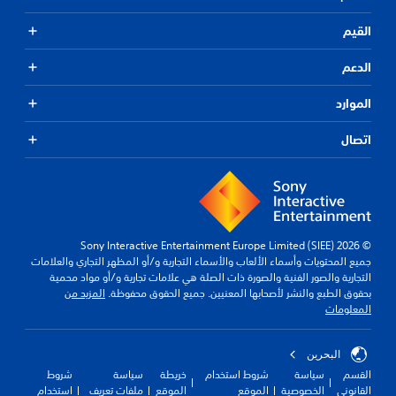
ي
ن
ر
القيم
.
ا
ل
الدعم
ر
ح
س
س
الموارد
ا
ا
ئ
س
اتصال
ي
ل
ة
ي
ا
م
ل
ك
ن
ذ
ك
ر
ت
© 2026 Sony Interactive Entertainment Europe Limited (SIEE)
ا
ح
جميع المحتويات وأسماء الألعاب والأسماء التجارية و/أو المظهر التجاري والعلامات
ع
د
التجارية والصور الفنية والصورة ذات الصلة هي علامات تجارية و/أو مواد محمية
ا
ي
بحقوق الطبع والنشر لأصحابها المعنيين. جميع الحقوق محفوظة.
المزيد من
ل
د
المعلومات
ق
ن
ا
ق
ب
البحرين
ا
ط
ل
القسم
سياسة
شروط استخدام
خريطة
سياسة
شروط
ا
القانوني
الخصوصية
الموقع
الموقع
ملفات تعريف
استخدام
ل