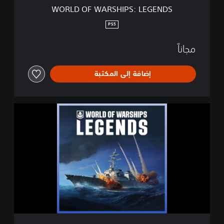
I
WORLD OF WARSHIPS: LEGENDS
P
S
PS5
:
L
مجاناً
E
G
E
إضافة إلى المكتبة
N
D
S
W
O
R
L
D
O
F
W
A
R
S
H
I