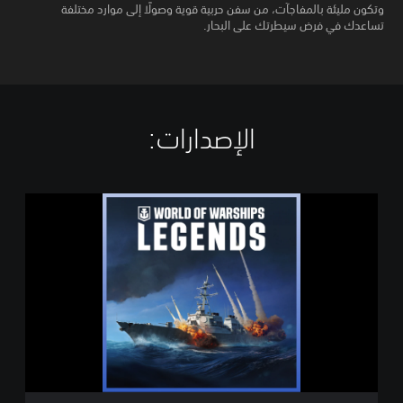
وتكون مليئة بالمفاجآت، من سفن حربية قوية وصولًا إلى موارد مختلفة
تساعدك في فرض سيطرتك على البحار.
الإصدارات:‏
W
O
R
L
D
O
F
W
A
R
S
H