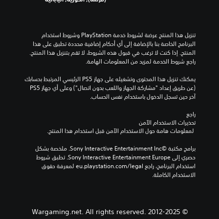
ق
م
ح
ت
إ
د
.
ل
د
ى
ة
تنزيل هذا المنتج عرضة لشروط خدمة‫ PlayStation وشروط استخدام 
ت
م
البرنامج الخاصة بنا بالإضافة إلى أي أحكام إضافية محددة تطبق على هذا 
خ
س
المنتج. إذا كنت لا ترغب في قبول هذه الشروط، لا تقم بتنزيل هذا المنتج. 
ط
ب
راجع شروط الخدمة لمزيد من المعلومات الهامة.
ي
قً
ط
ا
يمكنك تنزيل هذا المحتوى وتشغيله على جهاز PS5 الرئيسي المرتبط بحسابك 
ب
ل
(عن طريق إعداد "مشاركة الجهاز واللعب بدون اتصال") وعلى أي جهاز PS5 
د
ل
آخر حين تسجل الدخول باستخدام نفس الحساب.
ي
ت
ل
و
راجع 
م
تحذيرات الاستخدام الآمن
ا
ح
 لمعلومات هامة حول الاستخدام الآمن قبل استخدام هذا المنتج.
ص
د
ل
د
برامج مكتبة ©Sony Interactive Entertainment Inc. ملخصة بشكل 
م
م
حصري إلى Sony Interactive Entertainment Europe. تطبق شروط 
ع
س
استخدام البرنامج، راجع eu.playstation.com/legal لمعرفة حقوق 
ا
ب
الاستخدام الكاملة.
ل
قً
ل
ا
ا
،
ع
أ
ب
© 2012-2025 Wargaming.net. All rights reserved.
و