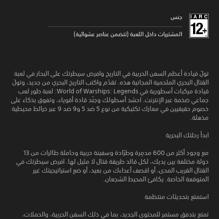
جنس
المشتريات داخل اللعبة (تتضمن عناصر عشوائية)
تولَ قيادة أعظم السفن الحربية في التاريخ وافرض سيطرتك على البحار في لعبة
القتال البحري الملحمية المجانية هذه. تقدّم واكتب التاريخ البحري من جديد، وتولَ
قيادة مركبات أسطورية في World of Warships: Legends: لعبة طور لعب
جماعي ضخمة عبر الإنترنت. احشد أسطولك وجنّد قادة أقوياء، وتفوق بذكاء على
خصوم حقيقيين في معارك تكتيكية من نوع 5 ضد 5 و9 ضد 9 عبر خرائط محيطية
مذهلة.
ابدأ رحلتك البحرية
مع وجود أكثر من 600 مدمِرة وطرّادة وسفينة حربية وحاملة طائرات من 13
دولة مختلفة بين يديك، لكل قائد طريقة قتال لا مثيل لها. افرض سيطرتك في
القتال القريب المدى، أو اقصف أعداءك من بعيد، أو ضع استراتيجيتك غير
المتوقعة الخاصة. يكافئ المحيط الشجعان.
استمتع بتحديثات منتظمة
تمتع بتدفق مستمر للمحتوى الجديد، بما في ذلك السفن الحربية، والحملات،