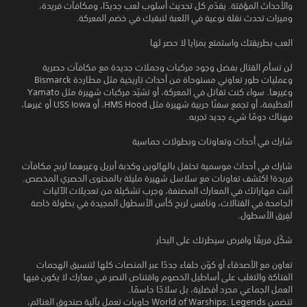
والأحداث المؤقتة. يقدّم كل تحديث أسلوب لعب جديدًا، ومكافآت فريدة،
وميزات تحدث نقلة نوعية في اللعبة لتبقيك في خضم المعركة.
العب بطريقتك واستمتع بمزايا لا حصر لها
لن تسأم القتال بفضل وجود مركبات وحملات جديدة مع مكافآت حصرية
وعمليات طور تعاوني مستوحاة من أحداث تاريخية مثل مطاردة Bismarck
وغيرها. سواء كنت تقاتل في المعركة، أو تشيّد مركبات شهيرة مثل Yamato
العظيمة، أو تجمع سفنًا حربية شهيرة مثل HMS Hood، أو USS Iowa أو غيرها،
فهناك دومًا شيء جديد تجربه.
شارك في أحداث وتعاونات وبطولات حماسية
شارك في أحداث موسمية تحتفل بالهالوين وكذبة أبريل وغيرهما لربح مكافآت
فريدة! اكتشف تعاونات مع سلاسل شهيرة مليئة بالمحتوى الحصري المخصص.
أثبت مهاراتك في المعارك المصنفة، وجرب تشكيلة من تعديلات الآليات
الجامحة في القتالات، ونافس لربح كأس الأسطول المجيدة في بطولة خاصة
لفِرق الأسطول.
شكّل فريقًا وافرض سيطرتك على البحار
تعاون مع الأصدقاء أو كوّن حلفاء جددًا عبر المنصات كلها لتنسيق الهجمات
الفتاكة والتغلب على أساطيل الخصوم واقتناص النصر في معارك لا يكون فيها
العمل الجماعي مجرد أفضلية، بل سلاحًا حاسمًا.
تتضمن World of Warships: Legends حاويات تعمل بآلية صندوق الغنائم،