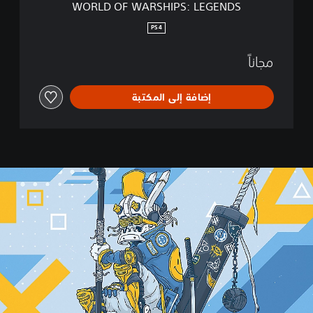
WORLD OF WARSHIPS: LEGENDS
P
S
PS4
:
L
مجاناً
E
G
E
إضافة إلى المكتبة
N
D
S