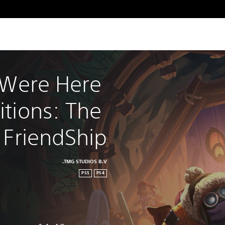
Were Here 
tions: The 
FriendShip
TMG STUDIOS B.V.
PS5
PS4