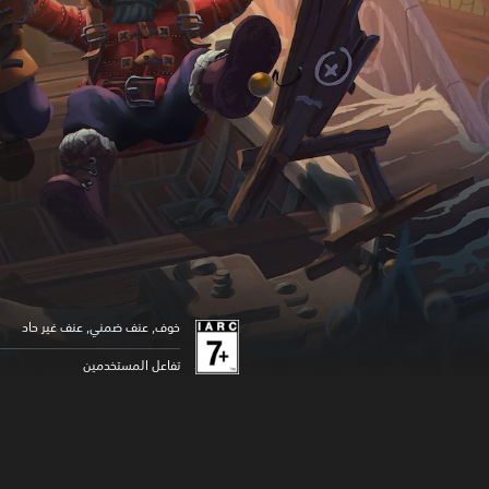
خوف, عنف ضمني, عنف غير حاد
تفاعل المستخدمين