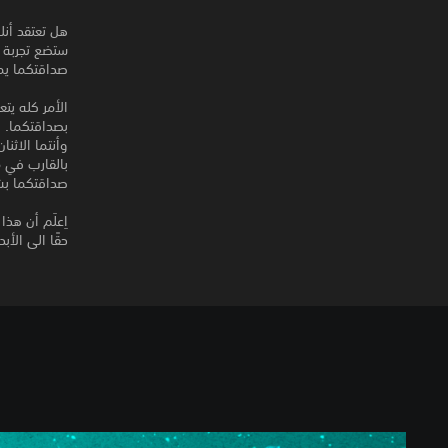
هل تعتقد أنك
صداقتكما يمك
الأمر كله يت
بصداقتكما.
وأنتما الاثن
بالقارب في مد
صداقتكما بش
اِعلَم أن هذ
حقًا الى الأ
W