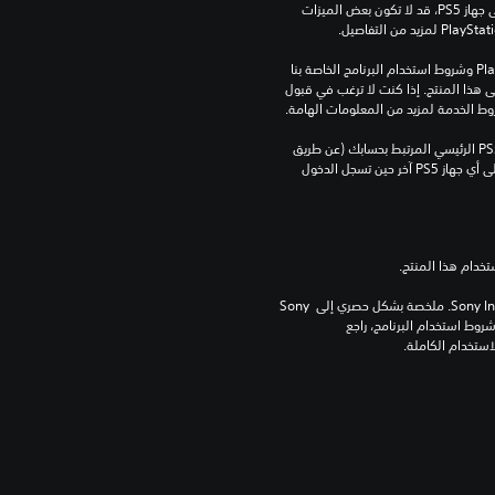
النظام. بالرغم من إمكانية لعب هذه اللعبة على جهاز PS5، قد لا تكون بعض الميزات 
تنزيل هذا المنتج عرضة لشروط خدمة‫ PlayStation وشروط استخدام البرنامج الخاصة بنا 
بالإضافة إلى أي أحكام إضافية محددة تطبق على هذا المنتج. إذا كنت لا ترغب في قبول 
روط الخدمة لمزيد من المعلومات الهامة.
يمكنك تنزيل هذا المحتوى وتشغيله على جهاز PS5 الرئيسي المرتبط بحسابك (عن طريق 
إعداد "مشاركة الجهاز واللعب بدون اتصال") وعلى أي جهاز PS5 آخر حين تسجل الدخول 
برامج مكتبة ©Sony Interactive Entertainment Inc. ملخصة بشكل حصري إلى Sony 
Interactive Entertainment Europe. تطبق شروط استخدام البرنامج، راجع 