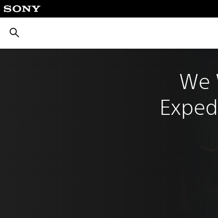
بحث
We 
Expedi