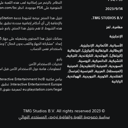
المتوفرة على PS4 موجودة. انظر ‎PlayStation.com/bc لمزيد من التفاصيل.
14‏/9‏/2023
TMG STUDIOS B.V.
مغامرة, لغز
هذه الشروط، لا تقم بتنزيل هذا المنتج. راجع ش
الإنجليزية
الأسبانية, الألمانية, الإنجليزية,
باستخدام نفس الحساب.
الإيطالية, البرتغالية (البرازيل), البرتغالية
(البرتغال), البولندية, التايلاندية, التركية,
راجع 
التشيكية, الدانمركية, الروسية,
تحذيرات الاستخدام الآمن
السويدية, الصينية (التقليدية), الصينية
 لمعلومات هامة حول الاستخدام الآمن قبل استخدام هذا المنتج.
(المبسطة), العربية, الفرنسية (فرنسا),
الفنلندية, الكورية, النرويجية, الهولندية,
اليابانية
eu.playstation.com/legal لمعرفة حقوق الاستخدام الكاملة.
© 2023 TMG Studios B.V. All rights reserved
سياسة خصوصية اللعبة واتفاقية ترخيص المستخدم النهائي