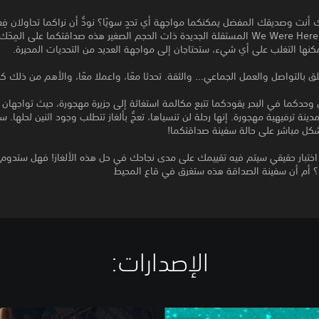
 أنت وصديقك المفضل يمكنكما مواجهة أي تحدٍ سويًا؟ نودُّ أن نراكما تحاولان فِ
ستضع تجربة We Were Here المستقلة الجديدة ذات الحجم الصغير هذه صداقتكما على المِح
نها التغلب على أي شيء، ستحتاجان إلى مواجهة العديد من التحديات المحيرة.
علق بالتواصل والعمل الجماعي… والثقة. تحدثا معًا، واعملا معًا، والأهم من ذلك كله
ان وحدكما في البحر يقودكما تتبع مكالمة استغاثة إلى جزيرة مهجورة، حيث تواجهان
ينة ترفيهية مهجورة. إنها رحلة لن تنسياها، تعجُّ بألغاز تتطلب وجود اثنين لحلها. ست
كل مباشر على حالة سفينة صداقتكما!
ا اختبار حقيقي سيتم فيه تقييمك على مدى نجاحك في حل هذه الألغاز! فهل ستدوم
بد؟ أم أن سفينة الصداقة هذه ستغرق في قاع المحيط
الإصدارات:‏
W