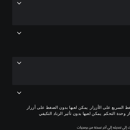
غط السريع على الأزرار, يمكن لعبها بدون الضغط على أزرار
حدة التحكم, يمكن لعبها بدون تأثير الزناد التكيفي
للعب هذه اللعبة على جهاز PS5، قد يحتاج جهازك إلى تحديثه إلى آخر نسخة من برمجيات 