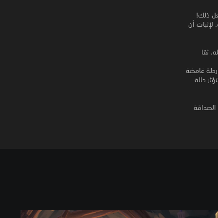
عل ذلك!
َك. لإثبات أن
، ثقا
 رحلة غامضة
ؤثر حالة
 الصداقة