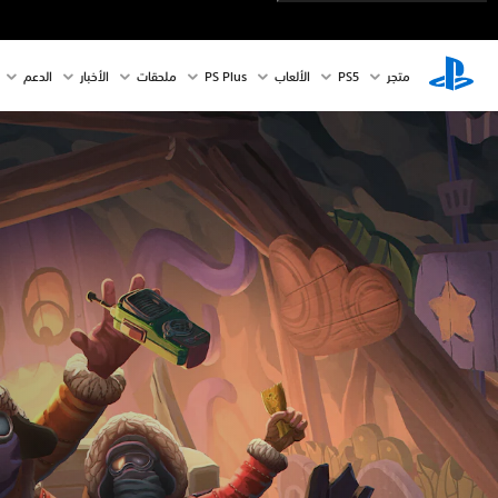
متجر
PS5‏
الألعاب
PS Plus
ملحقات
الأخبار
الدعم