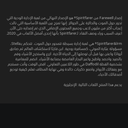
إصدار Farewell من Spiritfarer® هو الإصدار النهائي من لعبة الإدارة الودية التي
تدور حول الموت والحائزة على الجوائز. إنها تمزج بين اللعبة الأساسية التي نالت
إعجاب أكثر من مليون لاعب وجميع المحتوى الإضافي الذي تم إصداره حتى الآن.
اعرف السبب وراء وصف النقاد لـSpiritfarer بأنها إحدى أفضل الألعاب في 2020.
Spiritfarer&lrm® هي لعبة إدارة بسيطة تتمحور حول الموت. تتحكم بـStella،
مسؤولة عبّارة الموتى، كمسافرة روحية. ابنِ قاربًا لاستكشاف العالم ثم صادق
أرواحًا واعتن بها قبل أن توصلها إلى الحياة الآخرة. ازرع واستخرج الأشياء وقم
بالصيد واحصد واطبخ واعبر البحار الغامضة بصناعة الأشياء. انضم للمغامرة
بشخصية القطة Daffodil في طور اللاعبين التعاوني. اقض الوقت وأنت مستجم
مع رفقائك الأرواح واصنع ذكريات خالدة وفي نهاية المطاف تعلم كيفية توديع
أصدقائك الأحباء.
يدعم هذا المنتج اللغات التالية: الإنجليزية