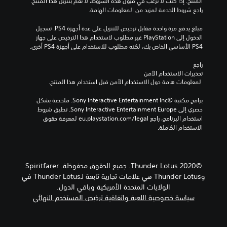
المنتج. إذا كنت لا ترغب في قبول هذه الشروط، لا تقم بتنزيل هذا المنتج. 
راجع شروط الخدمة لمزيد من المعلومات الهامة.
مبلغ يدفع مرة واحدة مقابل ترخيص للتنزيل على عدة أجهزة PS4. تسجيل 
الدخول إلى PlayStation غير مطلوب لاستخدام هذا الترخيص على جهاز 
PS4 الأساسي الخاص بك، لكنه مطلوب للاستخدام على أجهزة PS4 أخرى.
راجع 
تحذيرات الاستخدام الآمن
 لمعلومات هامة حول الاستخدام الآمن قبل استخدام هذا المنتج.
برامج مكتبة ©Sony Interactive Entertainment Inc. ملخصة بشكل 
حصري إلى Sony Interactive Entertainment Europe. تطبق شروط 
استخدام البرنامج، راجع eu.playstation.com/legal لمعرفة حقوق 
الاستخدام الكاملة.
©2020 Thunder Lotus. جميع الحقوق محفوظة. Spiritfarer
وThunder Lotus هي علامات تجارية تابعة لـThunder Lotus في
الولايات المتحدة الأمريكية وباقي الدول.
سياسة خصوصية اللعبة واتفاقية ترخيص المستخدم النهائي