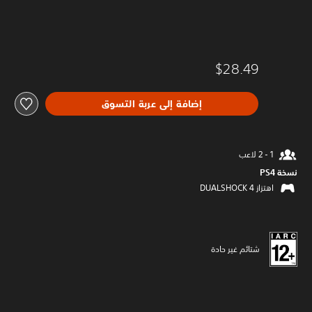
$28.49
إضافة إلى عربة التسوق
نسخة PS4‏
اهتزاز DUALSHOCK 4‏
شتائم غير حادة