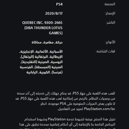
المنصة:
PS4
الإصدار:
17‏/8‏/2020
الناشر:
9300-2665 QUEBEC INC.
(DBA THUNDER LOTUS
GAMES)
الأنواع:
حركة, مغامرة, محاكاة
لغات الشاشة:
الأسبانية, الألمانية, الإنجليزية,
الإيطالية, البرتغالية (البرتغال),
الروسية, الصينية (التقليدية),
الصينية (المبسطة), الفرنسية
(فرنسا), الكورية, اليابانية
للعب هذه اللعبة على جهاز PS5، قد يحتاج جهازك إلى تحديثه إلى آخر نسخة 
من برمجيات النظام. بالرغم من إمكانية لعب هذه اللعبة على جهاز PS5، قد 
لا تكون بعض الميزات المتوفرة على PS4 موجودة. انظر 
‎PlayStation.com/bc لمزيد من التفاصيل.
تنزيل هذا المنتج عرضة لشروط خدمة‫ PlayStation وشروط استخدام 
البرنامج الخاصة بنا بالإضافة إلى أي أحكام إضافية محددة تطبق على هذا 