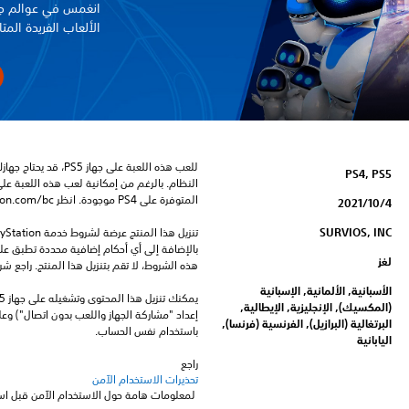
انغمس في عوالم جد
الألعاب الفريدة المتا
PS4, PS5
المتوفرة على PS4 موجودة. انظر ‎PlayStation.com/bc لمزيد من التفاصيل.
4‏/10‏/2021
SURVIOS, INC
لغز
هذه الشروط، لا تقم بتنزيل هذا المنتج. راجع ش
الأسبانية, الألمانية, الإسبانية
(المكسيك), الإنجليزية, الإيطالية,
البرتغالية (البرازيل), الفرنسية (فرنسا),
باستخدام نفس الحساب.
اليابانية
راجع 
تحذيرات الاستخدام الآمن
 لمعلومات هامة حول الاستخدام الآمن قبل استخدام هذا المنتج.