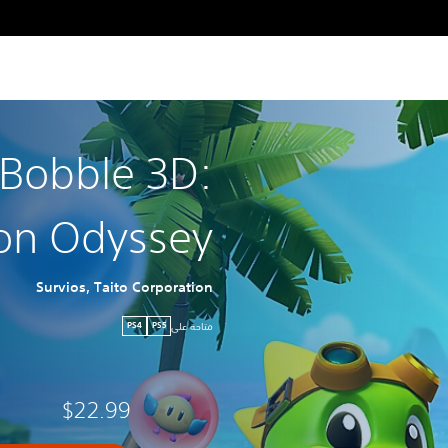
 Bobble 3D:
ion Odyssey
Survios, Taito Corporation
متاحة على
PS4
PS5
$22.99