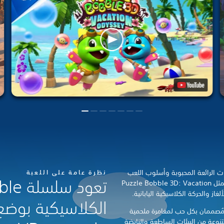
ت الرائعة المحبوبة وأسلوب اللعب
نظرة عامة على اللعبة
تعود 
المناسب لكل زمان مثل سابقاتها، حيث تمثل Puzzle Bobble 3D: Vacation
الكلاسيكية بوضع ث
لتنينان Bub و Bob، وهما مُصممان بكل حب لمغامرة ملحمية
وعة من البيئات الساطعة والنابضة