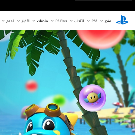
متجر
PS5‏
الألعاب
PS Plus
ملحقات
الأخبار
الدعم