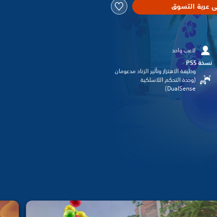
ى عربة التسوق
لاعب واحد
نسخة PS5‏
وظيفة الاهتزاز وتأثير الزناد مدعومان
(وحدة التحكم اللاسلكية
DualSense‏)