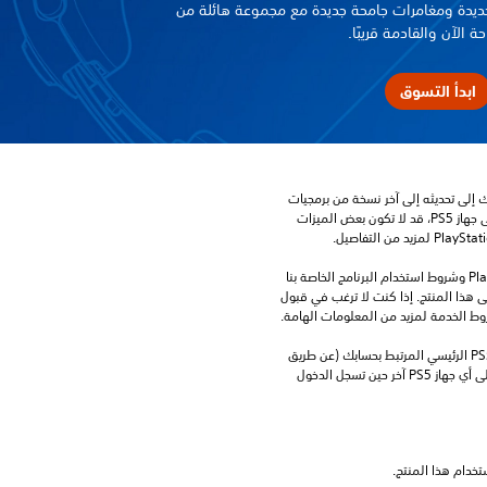
يدة ومغامرات جامحة جديدة مع مجموعة هائلة من
حة الآن والقادمة قريبًا.
ابدأ التسوق
للعب هذه اللعبة على جهاز PS5، قد يحتاج جهازك إلى تحديثه إلى آخر نسخة من برمجيات 
النظام. بالرغم من إمكانية لعب هذه اللعبة على جهاز PS5، قد لا تكون بعض الميزات 
تنزيل هذا المنتج عرضة لشروط خدمة‫ PlayStation وشروط استخدام البرنامج الخاصة بنا 
بالإضافة إلى أي أحكام إضافية محددة تطبق على هذا المنتج. إذا كنت لا ترغب في قبول 
روط الخدمة لمزيد من المعلومات الهامة.
يمكنك تنزيل هذا المحتوى وتشغيله على جهاز PS5 الرئيسي المرتبط بحسابك (عن طريق 
إعداد "مشاركة الجهاز واللعب بدون اتصال") وعلى أي جهاز PS5 آخر حين تسجل الدخول 