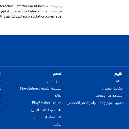
eu.playstation.com/legal لمعرفة حقوق الاستخدام الكاملة.
القيم
الدعم
ا
البيئة
مركز الدعم
ش
إمكانية الوصول
السلامة الخاصة بـ PlayStation
سي
السلامة عبر الإنترنت
الحالة
ا
تحقيق التنوع والمساواة والدمج الاجتماعي
تصليحات PlayStation
ا
إعادة ضبط كلمة المرور
ا
طلب استرداد الأموال
ب
الدلائل