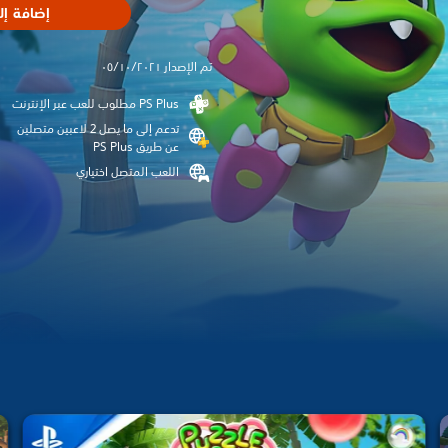
إضافة إل
تم الإصدار ٠٥/١٠/٢٠٢١
تدعم إلى ما يصل 2 لاعبين متصلين
عن طريق PS Plus‏
اللعب المتصل اختياري