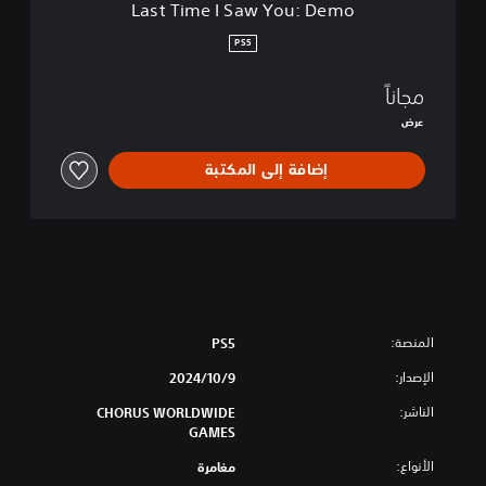
Last Time I Saw You: Demo
o
u
PS5
:
D
مجاناً
e
m
عرض
o
إضافة إلى المكتبة
المنصة:
PS5
الإصدار:
9‏/10‏/2024
الناشر:
CHORUS WORLDWIDE
GAMES
الأنواع:
مغامرة