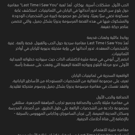
الحب الأول. مشكلات أسرية. يوكاي. تُعدّ لعبة "Last Time I Saw You" مغامرة
حول بلوغ سن الرشد تدور أحداثها في اليابان في الثمانينيات. استكشف غابة
مسكونة تخفي سرًا رهيبًا، وتفاعل مع مجموعة كبيرة من الشخصيات الودودة
والمشكوك فيها في هذه القصة المرسومة يدويًا بشكل جميل، والتي تتضمن
عناصر حركة خفيفة.
روابط عائلية ولعنات قديمة
تُعدّ Last Time I Saw You مغامرة سردية حول الحب والقبول. قصة رائعة، غنية
بالشخصيات المعقدة، تدور أحداثها في رؤية متخيلة بحيوية لليابان في أواخر
الثمانينيات.
انضم إلى أيومي في قصة مثيرة لاكتشاف الذات حيث سيواجه خطواته المبدئية
الأولى نحو مرحلة البلوغ ويواجه اللعنة الرهيبة التي وقعت على مسقط رأسه.
الواقعية السحرية في ثمانينيات اليابان
تعرف على مجموعة انتقائية من الشخصيات المستوحاة من الأساطير اليابانية،
وافقد نفسك في مغامرة مرسومة يدويًا بشكل جميل ورسوم متحركة تقليدية.
الصداقة والحب الأول
في مغامرة مليئة بالحب والصداقة وجميع تجارب المراهقة المزدهرة، ستلتقي
بمجموعة خادعة من الشخصيات الرائعة على طول الطريق. من أصدقاء المدرسة
وسكان المدينة النميمة، إلى غربان الساموراي وكاباس المهووس بالسرقة -
بالإضافة إلى فتاة أحلامك الحرفية.
مغامرة مثيرة للاهتمام