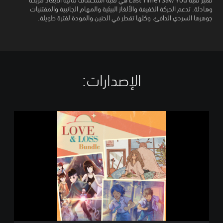
تُعتبر لعبة Last Time I Saw You هي لعبة استكشاف ثنائية الأبعاد مريحة
وهادئة. تدعم الحركة الخفيفة والألغاز البيئية والمهام الجانبية والمقتنيات
جوهرها السردي الدافئ، وكلها تقطر في الحنين والمودة لفترة طويلة.
الإصدارات:‏
L
o
v
e
&
L
o
s
s
B
u
n