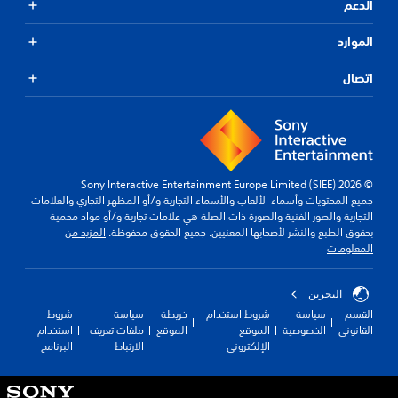
الدعم
الموارد
اتصال
© 2026 Sony Interactive Entertainment Europe Limited (SIEE)
جميع المحتويات وأسماء الألعاب والأسماء التجارية و/أو المظهر التجاري والعلامات
التجارية والصور الفنية والصورة ذات الصلة هي علامات تجارية و/أو مواد محمية
بحقوق الطبع والنشر لأصحابها المعنيين. جميع الحقوق محفوظة.
المزيد من
المعلومات
البحرين
القسم
سياسة
شروط استخدام
خريطة
سياسة
شروط
القانوني
الخصوصية
الموقع
الموقع
ملفات تعريف
استخدام
الإلكتروني
الارتباط
البرنامج