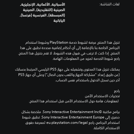
لغات الشاشة:
الأسبانية, الألمانية, الإنجليزية,
الصينية (التقليدية), الصينية
(المبسطة), الفرنسية (فرنسا),
اليابانية
تنزيل هذا المنتج عرضة لشروط خدمة‫ PlayStation وشروط استخدام 
البرنامج الخاصة بنا بالإضافة إلى أي أحكام إضافية محددة تطبق على هذا 
المنتج. إذا كنت لا ترغب في قبول هذه الشروط، لا تقم بتنزيل هذا المنتج. 
راجع شروط الخدمة لمزيد من المعلومات الهامة.
يمكنك تنزيل هذا المحتوى وتشغيله على جهاز PS5 الرئيسي المرتبط بحسابك 
(عن طريق إعداد "مشاركة الجهاز واللعب بدون اتصال") وعلى أي جهاز PS5 
آخر حين تسجل الدخول باستخدام نفس الحساب.
راجع 
تحذيرات الاستخدام الآمن
 لمعلومات هامة حول الاستخدام الآمن قبل استخدام هذا المنتج.
برامج مكتبة ©Sony Interactive Entertainment Inc. ملخصة بشكل 
حصري إلى Sony Interactive Entertainment Europe. تطبق شروط 
استخدام البرنامج، راجع eu.playstation.com/legal لمعرفة حقوق 
الاستخدام الكاملة.