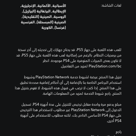
لغات الشاشة:
الأسبانية, الألمانية, الإنجليزية,
الإيطالية, البرتغالية (البرازيل),
الروسية, الصينية (التقليدية),
الصينية (المبسطة), الفرنسية
(فرنسا), الكورية
للعب هذه اللعبة على جهاز PS5، قد يحتاج جهازك إلى تحديثه إلى آخر نسخة 
من برمجيات النظام. بالرغم من إمكانية لعب هذه اللعبة على جهاز PS5، قد 
لا تكون بعض الميزات المتوفرة على PS4 موجودة. انظر 
‎PlayStation.com/bc لمزيد من التفاصيل.
تنزيل هذا المنتج عرضة لشروط خدمة PlayStation Network وشروط 
استخدام البرنامج الخاصة بنا بالإضافة إلى أي أحكام إضافية محددة تطبق 
على هذا المنتج. إذا كنت لا ترغب في قبول هذه الشروط، لا تقوم بتنزيل هذا 
المنتج. راجع شروط الخدمة لمزيد من المعلومات الهامة.
مبلغ يدفع مرة واحدة مقابل ترخيص للتنزيل على عدة أجهزة PS4. تسجيل 
الدخول إلى PlayStation Network غير مطلوب لاستخدام هذا الترخيص 
على جهاز PS4 الأساسي الخاص بك، لكنه مطلوب للاستخدام على أجهزة 
PS4 أخرى.
راجع 