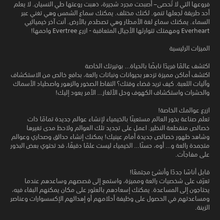
فروعها التي لا تُحصى– أصبحت مجرد شجيرة، ذهبت روعتها طي النسيان. لا يعلم
أحد طريقة لجعلها تنمو. لكنك مختلف. يمكنك سماع الشمس وهي تغني عبر
السماء. يمكنك سماع لغة الأمطار وهي تصطدم بالأرض. أنت آخر خيميائيي
Everheart ومهمتك تتوارثها الأجيال المتعاقبة - ازرع Evertree واحمها!
الميزات الرئيسية
اكتشف عالمًا فريدًا نابضًا بالحياة… بوتيرتك الخاصة
اكتشف أماكن مميزة تزدهر بحيوانات ونباتات رائعة، بدافع خالص من الاستكشاف
وآليات اللعبة. كيف تريد قضاء وقتك؟ التقاط الصخور والزهور واصطياد الأسماك
والحشرات واستكشاف الكهوف وحل الألغاز… الأمر يعود إليك!
ازرع عوالمك الخاصة!
تعلم صناعة بذور العالم مستعينًا بالخيمياء لإنشاء عوالم جديدة تمامًا ذات
خصائص منقطعة النظير. اعمل على تجديد تلك العوالم ولاحظ مدى تغيرها
وشاهد ظهور خصائص جديدة أمام عينيك! يمكنك إنشاء حدائق وصحاري وعوالم
متجمدة رائعة و… أوه، حسنًا… الخيمياء ليست علمًا دقيقًا، قد تحتوي بعض البذور
على مفاجآت.
قابل أناسًا جددًا وأنشئ مجتمعًا!
تعرّف على شخصيات رائعة ومميزة، واستمع إلى قصصهم وساعدهم عندما
يحتاجون إلى المساعدة. يمكنك إسعادهم بالعثور على مكان يمكنهم البقاء فيه،
ومساعدتهم في الحصول على وظيفة أحلامهم أو إهدائهم الإكسسوارات وعناصر
الزينة.