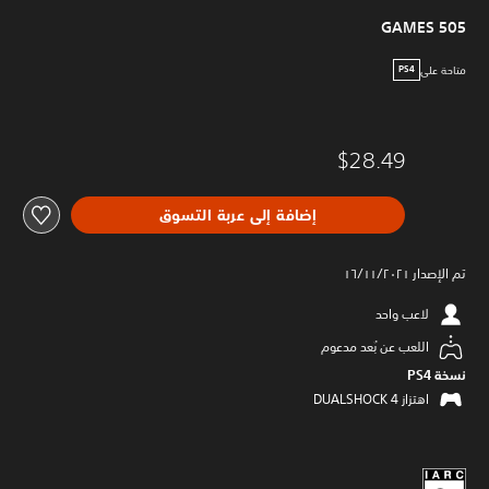
505 GAMES
متاحة على
PS4
$28.49
إضافة إلى عربة التسوق
تم الإصدار ١٦/١١/٢٠٢١
لاعب واحد
اللعب عن بُعد مدعوم
نسخة PS4‏
اهتزاز DUALSHOCK 4‏