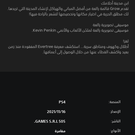
ابنِ مدينة أحلامك
تقدم Grow قائمة رائعة من أفضل المباني والهياكل لإنشاء المدينة التي تريدها.
لك مطلق الحرية في اختيار مكانها وتخصيصها لتشعر بالراحة فيها!
موسيقى تصويرية رائعة
موسيقى تصويرية رائعة لملحّن الألعاب والأنمي Kevin Penkin.
لغز!
أطلال وكهوف ومناطق سرية… استكشف معرفة Evertree المفقودة منذ زمن
بعيد واكشف الغطاء عنها من خلال الوصول إلى أعماقها.
المنصة:
PS4
الإصدار:
16‏/11‏/2021
الناشر:
505 GAMES S.R.L.
الأنواع:
مغامرة