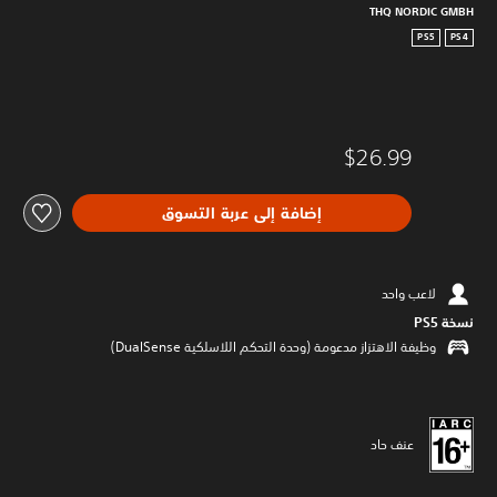
THQ NORDIC GMBH
PS5
PS4
$26.99
إضافة إلى عربة التسوق
لاعب واحد
نسخة PS5‏
وظيفة الاهتزاز مدعومة (وحدة التحكم اللاسلكية DualSense‏)
عنف حاد