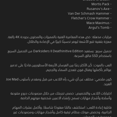
- Mortis Pack
- Rusanov's Axe
- Van Der Schmash Hammer
- Fletcher's Crow Hammer
- Mace Maximus
- Argul's Tomb
مرئيات مذهلة: خض هذه المغامرة الغنية بالمميزات والمحتوى بجودة 4K رائعة.
معززة بتقنية تتبع الأشعة ليوفر تحسينًا كبيرًا في الإضاءة والظلال.
تحميل سريع: يستفيد Darksiders II Deathinitive Edition من التحميل السريع
باستخدام SSD فائق السرعة.
العب بالموت: كُن الأكثر رعبًا بين الفرسان الأربعة الأسطوريين قادرًا على تدمير
عوالم بأكملها وقتال قوى تتعدى السماء والجحيم.
كون ملحمي: مختلف عن أي شيء رآه اللاعب من قبل ومقدم بأسلوب Joe Mad
الفريد.
اختيارات اللاعب والتخصيص: خصص تجربتك من خلال مجموعات دروع متنوعة
وأسلحة وأشجار مهارات تسمح بإنشاء الاعبين شخصية موتهم الخاصة.
قابلية إعادة اللعب: استكشف عالمًا مفتوحًا شاسعًا، وأكمل عشرات المهام
الجانبية، وخصص موتك بنظام ترقية كامل وأشجار مهارات ومجموعات غير
محدودة من المعدات.