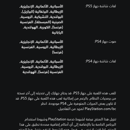
لغات شاشة جهاز PS5:
الأسبانية, الألمانية, الإنجليزية,
الإيطالية, البرتغالية (البرازيل),
البولندية, التشيكية, الروسية,
الصينية (المبسطة), الفرنسية
(فرنسا), الكورية, الهولندية,
اليابانية
صوت جهاز PS4:
الأسبانية, الألمانية, الإنجليزية,
الإيطالية, الروسية, الفرنسية
(فرنسا)
لغات شاشة جهاز PS4:
الأسبانية, الألمانية, الإنجليزية,
الإيطالية, البولندية, الروسية,
الفرنسية (فرنسا), الهولندية
للعب هذه اللعبة على جهاز PS5، قد يحتاج جهازك إلى تحديثه إلى آخر نسخة 
من برمجيات النظام. بالرغم من إمكانية لعب هذه اللعبة على جهاز PS5، قد 
لا تكون بعض الميزات المتوفرة على PS4 موجودة. انظر 
‎PlayStation.com/bc لمزيد من التفاصيل.
تنزيل هذا المنتج عرضة لشروط خدمة‫ PlayStation وشروط استخدام 
البرنامج الخاصة بنا بالإضافة إلى أي أحكام إضافية محددة تطبق على هذا 
المنتج. إذا كنت لا ترغب في قبول هذه الشروط، لا تقم بتنزيل هذا المنتج. 