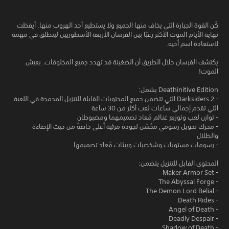
كُن القوة الجبارة التي يخاف منها الجميع ولا يستطيع أحد الهروب منها. أيقظت
نهاية الأيام الموت الأكثر رعبًا بين الفرسان الأربعة الأسطوريين لينطلق في مهمة
لاستعادة اسم أخيه.
يكتشف الفرسان خلال الطريق أن الضغينة قد تهدد جميع المخلوقات. يعيش
الموت!
Deathinitive Edition يشمل:
- Darksiders 2 التي تتضمن جميع المحتويات القابلة للتنزيل المدمجة في اللعبة
التي تقدم إجمالي ساعات لعب أكثر من 30 ساعة
- توازن لعب وتوزيع غنائم مُعاد تصميمهما ومضبوطان
- محرك تحويل رسومي محُسّن لجودة مرئية أعلى خاصةً من حيث الإضاءة
والظلال
- رسومات مستويات وشخصيات وبيئات مُعاد تصميمها
المحتوى القابل للتنزيل يتضمن:
- Maker Armor Set
- The Abyssal Forge
- The Demon Lord Belial
- Death Rides
- Angel of Death
- Deadly Despair
- Shadow of Death