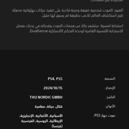
العبور: الموت شخصية خفيفة ومرنة قادرة على تنفيذ حركات بهلوانية مذهلة
تتيح استكشاف العالم للاعب بطريقة لم يسبق لها مثيل.
استجابة لمسية: ستشعر بكلا من هجمات الموت وقدراته في يديك بفضل
الاستجابة اللمسية الغامرة لوحدة التحكم اللاسلكية DualSense.
المنصة:
PS4, PS5
الإصدار:
15‏/10‏/2024
الناشر:
THQ NORDIC GMBH
الأنواع:
قتال, حركة, مغامرة
صوت جهاز PS5:
الأسبانية, الألمانية, الإنجليزية,
الإيطالية, الروسية, الفرنسية
(فرنسا)