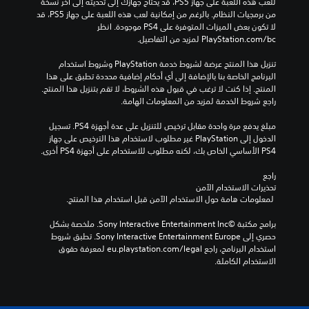
للعب هذه اللعبة على جهاز PS5، قد يحتاج جهازك إلى تحديثه إلى آخر نسخة 
من برمجيات النظام. بالرغم من إمكانية لعب هذه اللعبة على جهاز PS5، قد 
لا تكون بعض الميزات المتوفرة على PS4 موجودة. انظر 
‎PlayStation.com/bc لمزيد من التفاصيل.
تنزيل هذا المنتج عرضة لشروط خدمة‫ PlayStation وشروط استخدام 
البرنامج الخاصة بنا بالإضافة إلى أي أحكام إضافية محددة تطبق على هذا 
المنتج. إذا كنت لا ترغب في قبول هذه الشروط، لا تقم بتنزيل هذا المنتج. 
راجع شروط الخدمة لمزيد من المعلومات الهامة.
مبلغ يدفع مرة واحدة مقابل ترخيص للتنزيل على عدة أجهزة PS4. تسجيل 
الدخول إلى PlayStation غير مطلوب لاستخدام هذا الترخيص على جهاز 
PS4 الأساسي الخاص بك، لكنه مطلوب للاستخدام على أجهزة PS4 أخرى.
راجع 
تحذيرات الاستخدام الآمن
 لمعلومات هامة حول الاستخدام الآمن قبل استخدام هذا المنتج.
برامج مكتبة ©Sony Interactive Entertainment Inc. ملخصة بشكل 
حصري إلى Sony Interactive Entertainment Europe. تطبق شروط 
استخدام البرنامج، راجع eu.playstation.com/legal لمعرفة حقوق 
الاستخدام الكاملة.