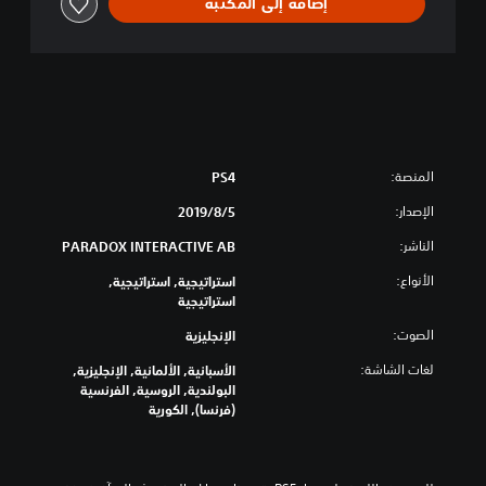
إضافة إلى المكتبة
f
a
l
l
المنصة:
PS4
الإصدار:
5‏/8‏/2019
الناشر:
PARADOX INTERACTIVE AB
الأنواع:
استراتيجية, استراتيجية,
استراتيجية
الصوت:
الإنجليزية
لغات الشاشة:
الأسبانية, الألمانية, الإنجليزية,
البولندية, الروسية, الفرنسية
(فرنسا), الكورية