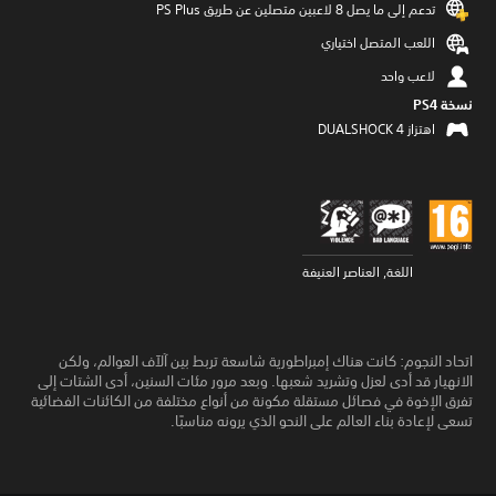
تدعم إلى ما يصل 8 لاعبين متصلين عن طريق PS Plus‏
اللعب المتصل اختياري
لاعب واحد
نسخة PS4‏
اهتزاز DUALSHOCK 4‏
اللغة, العناصر العنيفة
اتحاد النجوم: كانت هناك إمبراطورية شاسعة تربط بين آلآف العوالم، ولكن
الانهيار قد أدى لعزل وتشريد شعبها. وبعد مرور مئات السنين، أدى الشتات إلى
تفرق الإخوة في فصائل مستقلة مكونة من أنواع مختلفة من الكائنات الفضائية
تسعى لإعادة بناء العالم على النحو الذي يرونه مناسبًا.