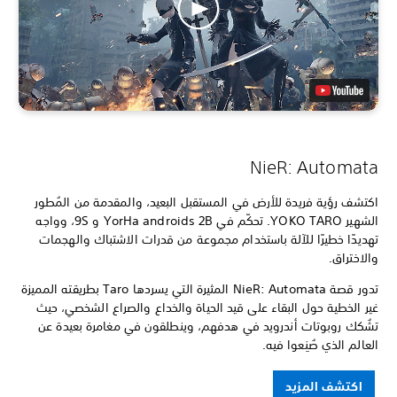
NieR: Automata
اكتشف رؤية فريدة للأرض في المستقبل البعيد، والمقدمة من المُطور
الشهير YOKO TARO. تحكّم في YorHa androids 2B و 9S، وواجه
تهديدًا خطيرًا للآلة باستخدام مجموعة من قدرات الاشتباك والهجمات
والاختراق.
تدور قصة NieR: Automata المثيرة التي يسردها Taro بطريقته المميزة
غير الخطية حول البقاء على قيد الحياة والخداع والصراع الشخصي، حيث
تشُكك روبوتات أندرويد في هدفهم، وينطلقون في مغامرة بعيدة عن
العالم الذي صُنِعوا فيه.
اكتشف المزيد