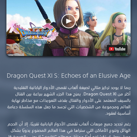
Dragon Quest XI S: Echoes of an Elusive Age
ربما لا يوجد تركيز مثالي لصيغة ألعاب تقمص الأدوار اليابانية التقليدية
أكثر من Dragon Quest XI. يمزج هذا الجزء الشهير ببراعة بين القتال
بالسيف المعتمد على الأدوار والقتال بقذف التعويذات مع مخاطر نهاية
العالم ومجموعة من الشخصيات التي تجسد ما جعل هذه السلسلة دعامة
أساسية لعقود.
رغم تحديد جميع مربعات ألعاب تقمص الأدوار اليابانية تقريبًا، إلا أن الحجم
الهائل وتنوع الأماكن التي ستراها في هذا العالم المصنوع يدويًا بشكل
جميل يجعل استكشافه أمرًا ممتعًا. مصطلح "تقليدي" لا يعني بالضرورة كل