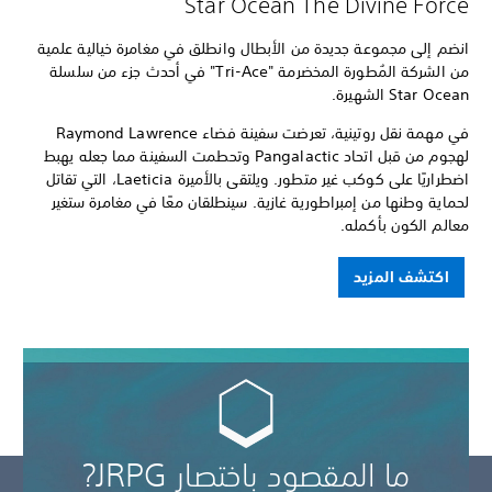
Star Ocean The Divine Force
انضم إلى مجموعة جديدة من الأبطال وانطلق في مغامرة خيالية علمية
من الشركة المُطورة المخضرمة "Tri-Ace" في أحدث جزء من سلسلة
Star Ocean الشهيرة.
في مهمة نقل روتينية، تعرضت سفينة فضاء Raymond Lawrence
لهجوم من قبل اتحاد Pangalactic وتحطمت السفينة مما جعله يهبط
اضطراريًا على كوكب غير متطور. ويلتقى بالأميرة Laeticia، التي تقاتل
لحماية وطنها من إمبراطورية غازية. سينطلقان معًا في مغامرة ستغير
معالم الكون بأكمله.
اكتشف المزيد
ما المقصود باختصار JRPG?