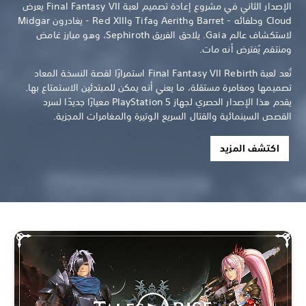
الإصدار الثاني في مشروع إعادة تصميم لعبة Final Fantasy VII يعرض
Cloud وحلفائه - Barret وAerith وTifa وRed XIII - يغادرون Midgar
لاستكشاف عالم Gaia. يلاحق الفريق Sephiroth، وهو مبارز غامض
ومنتقم يُفترض أنه مات.
تُعد لعبة Final Fantasy VII Rebirth استمرارًا لقصة النسخة المعاد
تصميمها ومغامرة مستقلة، ما يعني أنه يمكن للمبتدئين الاستمتاع بها.
يقدم هذا الإصدار الحصري لجهاز PlayStation 5 معيارًا جديدًا لسرد
القصص السينمائية والقتال السريع الوتيرة والمغامرات المجزية.
اكتشف المزيد