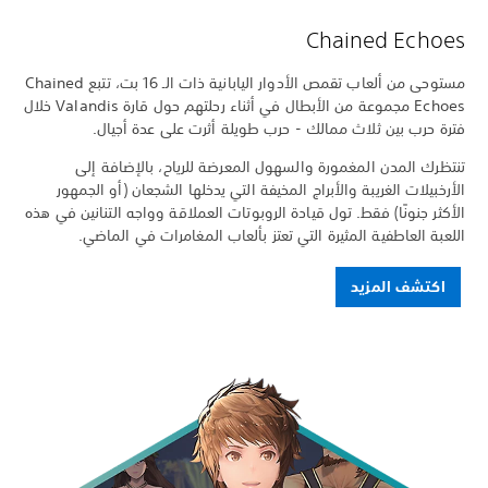
Chained Echoes
مستوحى من ألعاب تقمص الأدوار اليابانية ذات الـ 16 بت، تتبع Chained
Echoes مجموعة من الأبطال في أثناء رحلتهم حول قارة Valandis خلال
فترة حرب بين ثلاث ممالك - حرب طويلة أثرت على عدة أجيال.
تنتظرك المدن المغمورة والسهول المعرضة للرياح، بالإضافة إلى
الأرخبيلات الغريبة والأبراج المخيفة التي يدخلها الشجعان (أو الجمهور
الأكثر جنونًا) فقط. تول قيادة الروبوتات العملاقة وواجه التنانين في هذه
اللعبة العاطفية المثيرة التي تعتز بألعاب المغامرات في الماضي.
اكتشف المزيد