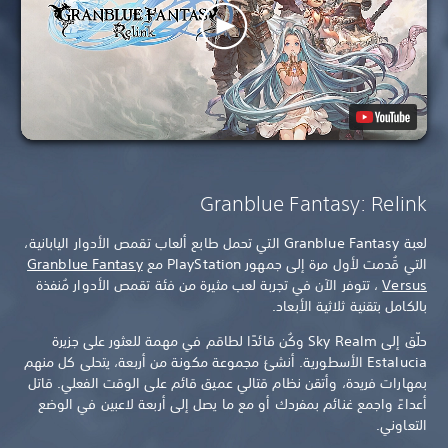
Granblue Fantasy: Relink
لعبة Granblue Fantasy التي تحمل طابع ألعاب تقمص الأدوار اليابانية،
التي قُدمت لأول مرة إلى جمهور PlayStation مع
Granblue Fantasy
Versus
، تتوفر الآن في تجربة لعب مثيرة من فئة تقمص الأدوار مُنفذة
بالكامل بتقنية ثلاثية الأبعاد.
حلّق إلى Sky Realm وكُن قائدًا لطاقم في مهمة للعثور على جزيرة
Estalucia الأسطورية. أنشئ مجموعة مكونة من أربعة، يتحلى كل منهم
بمهارات فريدة، وأتقن نظام قتالي عميق قائم على الوقت الفعلي. قاتل
أعداءً واجمع غنائم بمفردك أو مع ما يصل إلى أربعة لاعبين في الوضع
التعاوني.