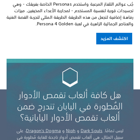
جُب عوالم التلفاز المرعبة واستخدم Personas الخاصة بفريقك - وهي
تجسيدات قوية لنفسية المستخدم - لمحاربة الأعداء المخيفين. ميزات
رفاهة إضافية لتجعل من هذه الطريقة الطريقة المثلى لتجربة القصة الغنية
والعناصر الجمالية الزاهية في لعبة Persona 4 Golden.
اكتشف المزيد
هل كافة ألعاب تقمص الأدوار
المُطورة في اليابان تندرج ضمن
ألعاب تقمص الأدوار اليابانية؟
ليس تمامًا.
Dark Souls
و
Nioh
و
Dragon's Dogma
، على
سبيل المثال، هي ألعاب تقمص أدوار ناجحة للغاية مُطورة في