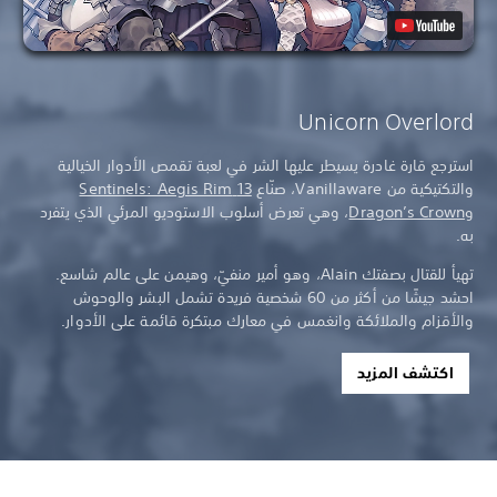
Unicorn Overlord
استرجع قارة غادرة يسيطر عليها الشر في لعبة تقمص الأدوار الخيالية
والتكتيكية من Vanillaware، صنّاع
13 Sentinels: Aegis Rim
و
Dragon’s Crown
، وهي تعرض أسلوب الاستوديو المرئي الذي يتفرد
به.
تهيأ للقتال بصفتك Alain، وهو أمير منفيّ، وهيمن على عالم شاسع.
احشد جيشًا من أكثر من 60 شخصية فريدة تشمل البشر والوحوش
والأقزام والملائكة وانغمس في معارك مبتكرة قائمة على الأدوار.
اكتشف المزيد