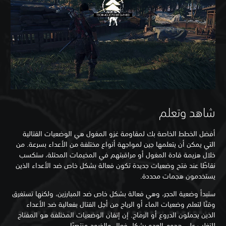
شاهد وتعلم
أفضل الخطط الخاصة بك لمقاومة غزو المغول هي الوضعيات القتالية
التي يمكن أن يتعلمها جين لمواجهة أنواع مختلفة من الأعداء بسرعة. من
خلال هزيمة قادة المغول أو مراقبتهم في المخيمات المحتلة، ستكسب
نقاطًا عند فتح وضعيات جديدة تكون فعالة بشكل خاص ضد الأعداء الذين
يستخدمون هجمات محددة.
ستبدأ وضعية الحجر، وهي فعالة بشكل خاص ضد المبارزين، ولكنها تستغرق
وقتًا لتعلم وضعيات الماء أو الرياح من أجل القتال بفعالية ضد الأعداء
الذين يحملون الدروع أو الرماح. إن إتقان الوضعيات المختلفة هو المفتاح
للتغلب على هجوم العدو بشكل فعال والخروج منتصرًا.