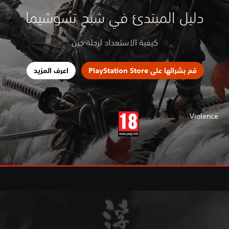
دليل المبتدئ في شبح تسوشيما
كيفية الاستعداد لرحلة جين
قم بشرائها على PlayStation Store
اعرف المزيد
Violence