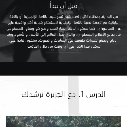
قبل أن تبدأ
من البداية، يمكنك اختيار لعب شبح تسوشيما باللغة الإنجليزية أو باللغة
اليابانية مع ترجمة نصية باللغة الإنجليزية لاستمتاع بتجربة أكثر واقعية على
غرار الساموراي. كما سيكون لديك الخيار للعب وضع كوروساوا المستوحى
من صانع الأفلام الأسطوري، والذي يحيل العالم إلى الأبيض والأسود ويثير
الرياح ويصنع تغييرات طفيفة في المرئيات والصوت. ستكون قادرًا على
تمكين هذا الخيار في أي وقت من خلال القائمة.
الدرس 1: دع الجزيرة ترشدك