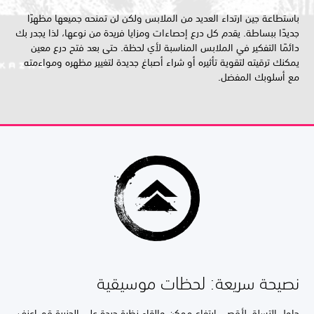
باستطاعة جين ارتداء العديد من الملابس ولكن لن تمنحه جميعها مظهرًا
جديدًا ببساطة. يقدم كل درع إحصاءات ومزايا فريدة من نوعها، لذا يجدر بك
دائمًا التفكير في الملابس المناسبة لأي لحظة. حتى بعد فتح درع معين
يمكنك ترقيته لتقوية تأثيره أو شراء أصباغ جديدة لتغيير مظهره ومواءمته
مع أسلوبك المفضل.
نصيحة سريعة: لحظات موسيقية
حاول التسلق لأقصى ارتفاع ممكن وإلقاء نظرة جيدة على الجزيرة قم اعزف