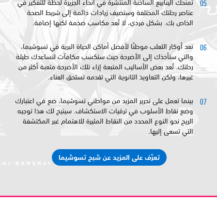
تمنحك الينابيع الساخنة المنتشرة في أنحاء الجزيرة لحظة للتفكير في
عناصر رحلتك المختلفة وستضيف زيادات دائمة إلى شريط الصحة
الخاص بك. بشكل فردي، لا تُعد مكاسب ضخمة لكنها إضافة.
تعد أوكار الثعلب موطنًا لأفضل أماكن الحياة البرية في تسوشيما،
والتي ستأخذك إلى الأضرحة حيث ستكسب مكافآت لتساعدك طيلة
رحلتك. تُعد بعض الأساليب المتبعة إزاء تلك الأضرحة متعبة أكثر من
غيرها، ولكن التعاويذ الثانوية التي تقدمه تستحق العناء.
بينما تعمل على تحرير المزيد من مواطني تسوشيما، ضع في اعتبارك
وضع نقاط الأسلوب في ترقيات الاستكشاف. سيتيح لك هذا توجيه
الريح نحو النوع المحدد من النقاط المثيرة للاهتمام غبر المكتشفة
التي تسعى إليها.
تعرَّف على المزيد عن شبح تسوشيما