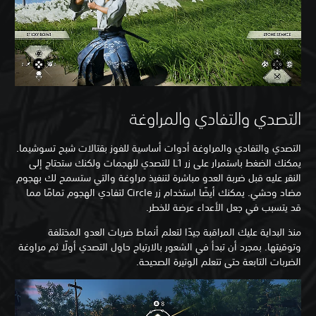
التصدي والتفادي والمراوغة
التصدي والتفادي والمراوغة أدوات أساسية للفوز بقتالات شبح تسوشيما.
يمكنك الضغط باستمرار على زر L1 للتصدي للهجمات ولكنك ستحتاج إلى
النقر عليه قبل ضربة العدو مباشرة لتنفيذ مراوغة والتي ستسمح لك بهجوم
مضاد وحشي. يمكنك أيضًا استخدام زر Circle لتفادي الهجوم تمامًا مما
قد يتسبب في جعل الأعداء عرضة للخطر.
منذ البداية عليك المراقبة جيدًا لتعلم أنماط ضربات العدو المختلفة
وتوقيتها. بمجرد أن تبدأ في الشعور بالارتياح حاول التصدي أولًا ثم مراوغة
الضربات التابعة حتى تتعلم الوتيرة الصحيحة.