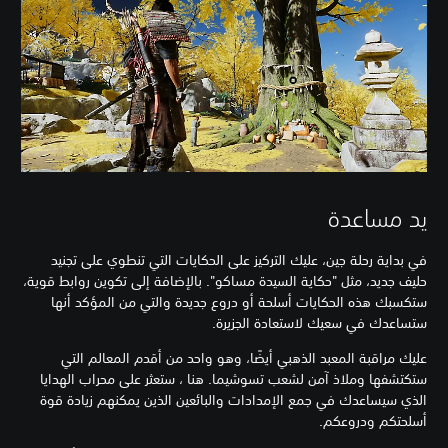
يد مساعدة
في بداية رحلة جين، عليك التركيز على الحكايات التي تنطوي على تجنيد
حليف جديد، مثل "حكاية السيدة مساكو". بالإضافة إلى تكوين روابط قوية،
ستكسبك هذه الحكايات أسلحة أو دروع جديدة والتي من المؤكد أنها
ستساعدك في سعيك لاستعادة الجزيرة.
عليك مراقبة المعبد الذهبي أيضًا، وهو واحد من أقدم المعالم التي
ستكتشفها وملاذ آمن لشعب تسوشيما. هنا ، ستعثر على محراب الهدايا
الذي سيساعدك في جمع الإمدادات والبائعين الذين يمكنهم زيادة قوة
أسلحتكم ودروعكم.