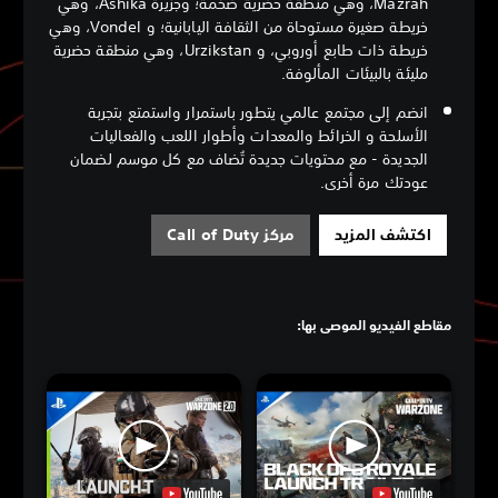
Mazrah، وهي منطقة حضرية ضخمة؛ وجزيرة Ashika، وهي
خريطة صغيرة مستوحاة من الثقافة اليابانية؛ و Vondel، وهي
خريطة ذات طابع أوروبي، و Urzikstan، وهي منطقة حضرية
مليئة بالبيئات المألوفة.
انضم إلى مجتمع عالمي يتطور باستمرار واستمتع بتجربة
الأسلحة و الخرائط والمعدات وأطوار اللعب والفعاليات
الجديدة - مع محتويات جديدة تُضاف مع كل موسم لضمان
عودتك مرة أخرى.
اكتشف المزيد
مركز Call of Duty
مقاطع الفيديو الموصى بها: