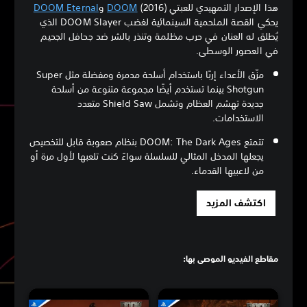
هذا الإصدار التمهيدي للعبتي
(2016) و
DOOM
DOOM Eternal
يحكي القصة الملحمية السينمائية لغضب DOOM Slayer الذي
يُطلق له العنان في حرب مظلمة وتنذر بالشر ضد جحافل الجحيم
في العصور الوسطى.
مزّق الأعداء إربًا باستخدام أسلحة مدمرة ومفضلة مثل Super
Shotgun بينما تستخدم أيضًا مجموعة متنوعة من أسلحة
جديدة تهشم العظام وتشمل Shield Saw متعدد
الاستخدامات.
تتمتع DOOM: The Dark Ages بنظام صعوبة قابل للتخصيص
يجعلها المدخل المثالي للسلسلة سواءً كنت تلعبها لأول مرة أو
من لاعبيها القدماء.
اكتشف المزيد
مقاطع الفيديو الموصى بها: