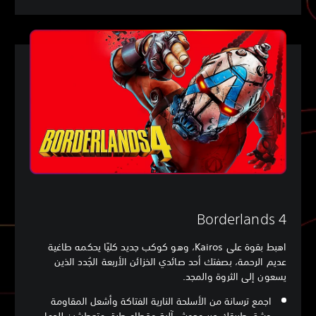
Borderlands 4
اهبط بقوة على Kairos، وهو كوكب جديد كليًا يحكمه طاغية
عديم الرحمة، بصفتك أحد صائدي الخزائن الأربعة الجُدد الذين
يسعون إلى الثروة والمجد.
اجمع ترسانة من الأسلحة النارية الفتاكة وأشعل المقاومة
وشق طريقك عبر وحوش آلية وقطاع طرق متعطشين للدماء