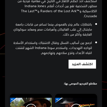
استكشف أحد أعظم الألغاز في التاريخ في مغامرة فردية من
منظور الشخصية تقع بين أحداث أفلام Indiana Jones
الكلاسيكية و‏™‏Raiders of the Lost Ark‏ و™The Last
Crusade.
بانتظارك عالم يزخر بالغموض بينما تسافر من قاعات جامعة
مارشال إلى قلب الفاتيكان وأهرامات مصر ومعابد سوكوتاي
الغارقة وأكثر من ذلك.
اجمع بين أساليب التسلل وقتال الاشتباك واستخدام الأسلحة
لتواجه التهديدات، واستخدم سوط Indiana الشهير لتشتت
انتباه الأعداء وتنزع سلاحهم وتهاجمهم.
اكتشف المزيد
مقاطع الفيديو الموصى بها: