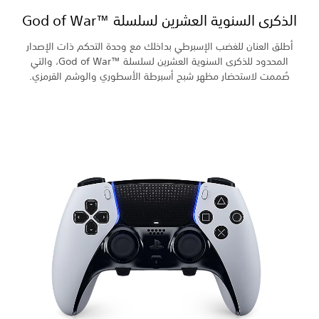
الإصدار
المحدود للذكرى السنوية العشرين لسلسلة God of War™‎، والتي
قرمزي.