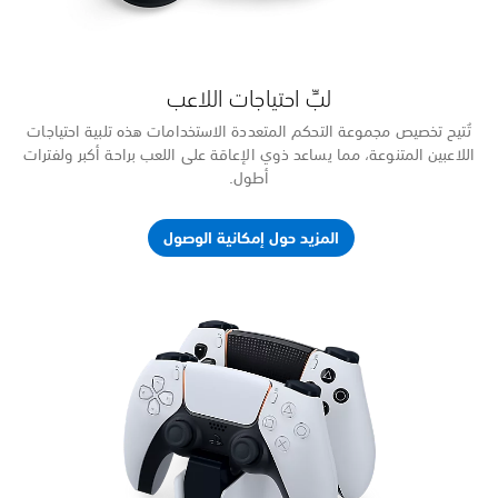
ة احتياجات
كبر ولفترات