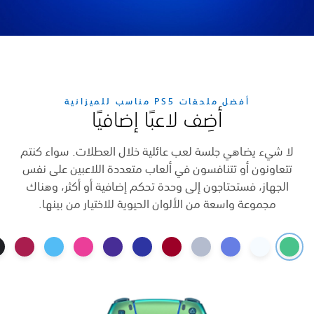
اء كنتم
على نفس
 وهناك
نها.