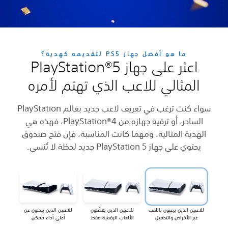
Play
ره
يف لاعب جديد بعالم PlayStation
 PlayStation®4، فهذه هي
 صندوق
يبحثون عن
 ممكن