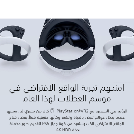
ي في
ا كان من تشتري له، سينبهر
بفضل قناع
 قوة جهاز PS5 لتقديم صور مذهلة