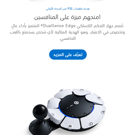
DualSen® المتميز بأداء عالٍ
ع باللعب