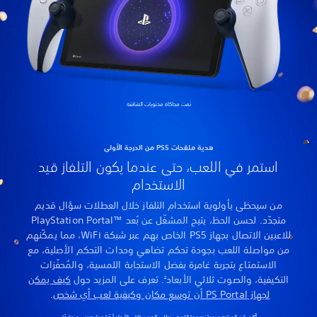
قيد
 قديم
PS الخاص بهم عبر شبكة WiFi، مما يمكّنهم
لية، مع
فّزات
ف يمكن
.