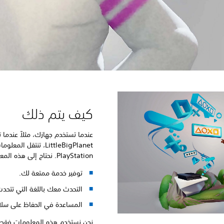
كيف يتم ذلك
LittleBigPlanet، تنتق
PlayStation. نحتاج إلى هذه المعلومات من أجل:
توفير خدمة ممتعة لك.
التحدث معك باللغة التي تتحدث 
المساعدة في الحفاظ على سلام
نحن نستخدم هذه المعلومات فقط لإ