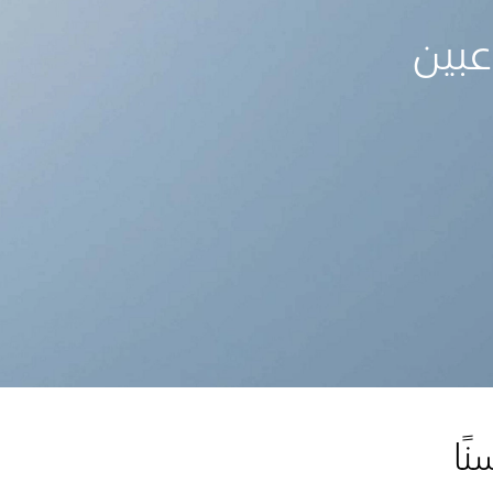
عبين
ًا