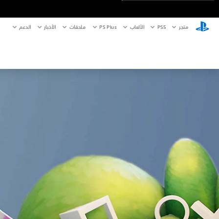
متجر
PS5‏
الألعاب
PS Plus
ملحقات
الأخبار
الدعم