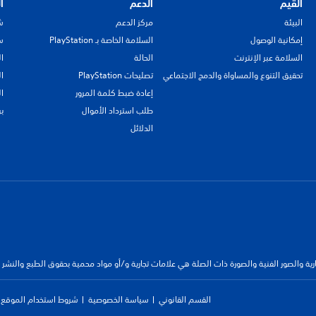
القيم
الدعم
ا
البيئة
مركز الدعم
ش
إمكانية الوصول
السلامة الخاصة بـ PlayStation
سي
السلامة عبر الإنترنت
الحالة
ا
تحقيق التنوع والمساواة والدمج الاجتماعي
تصليحات PlayStation
ا
إعادة ضبط كلمة المرور
ا
طلب استرداد الأموال
ب
الدلائل
جارية والصور الفنية والصورة ذات الصلة هي علامات تجارية و/أو مواد محمية بحقوق الطبع والنشر
القسم القانوني
سياسة الخصوصية
شروط استخدام الموقع ا