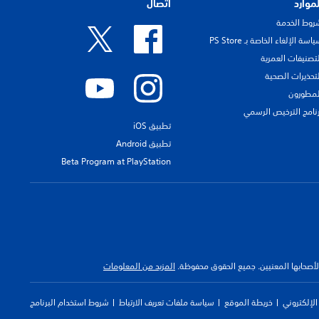
لموارد
اتصال
روط الخدمة
اسة الإلغاء الخاصة بـ PS Store
لتصنيفات العمرية
لتحذيرات الصحية
لمطورون
رنامج الترخيص الرسمي
تطبيق iOS
تطبيق Android
Beta Program at PlayStation
 لأصحابها المعنيين. جميع الحقوق محفوظة.
المزيد من المعلومات
لإلكتروني
خريطة الموقع
سياسة ملفات تعريف الارتباط
شروط استخدام البرنامج