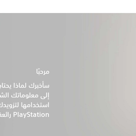
مرحبًا
إلى معلوماتك الش
استخدامها لتزويدك 
PlayStation رائعة!