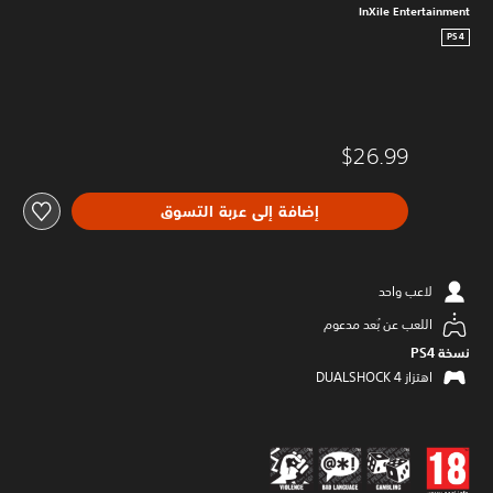
InXile Entertainment
PS4
$26.99
إضافة إلى عربة التسوق
لاعب واحد
اللعب عن بُعد مدعوم
نسخة PS4‏
اهتزاز DUALSHOCK 4‏