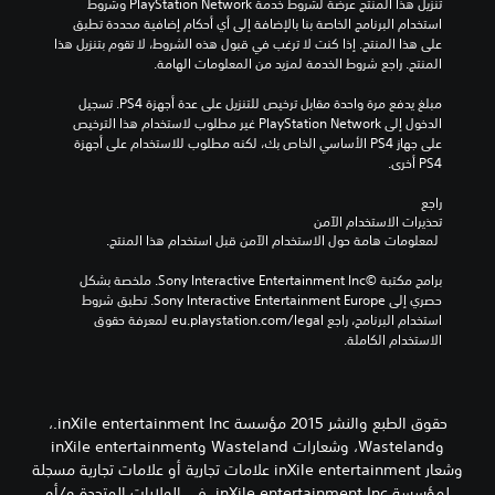
تنزيل هذا المنتج عرضة لشروط خدمة PlayStation Network وشروط 
استخدام البرنامج الخاصة بنا بالإضافة إلى أي أحكام إضافية محددة تطبق 
على هذا المنتج. إذا كنت لا ترغب في قبول هذه الشروط، لا تقوم بتنزيل هذا 
المنتج. راجع شروط الخدمة لمزيد من المعلومات الهامة.
مبلغ يدفع مرة واحدة مقابل ترخيص للتنزيل على عدة أجهزة PS4. تسجيل 
الدخول إلى PlayStation Network غير مطلوب لاستخدام هذا الترخيص 
على جهاز PS4 الأساسي الخاص بك، لكنه مطلوب للاستخدام على أجهزة 
PS4 أخرى.
راجع 
تحذيرات الاستخدام الآمن
 لمعلومات هامة حول الاستخدام الآمن قبل استخدام هذا المنتج.
برامج مكتبة ©Sony Interactive Entertainment Inc. ملخصة بشكل 
حصري إلى Sony Interactive Entertainment Europe. تطبق شروط 
استخدام البرنامج، راجع eu.playstation.com/legal لمعرفة حقوق 
الاستخدام الكاملة.
حقوق الطبع والنشر 2015 مؤسسة inXile entertainment Inc.،
وWasteland، وشعارات Wasteland وinXile entertainment
وشعار inXile entertainment علامات تجارية أو علامات تجارية مسجلة
لمؤسسة inXile entertainment Inc. في الولايات المتحدة و/أو