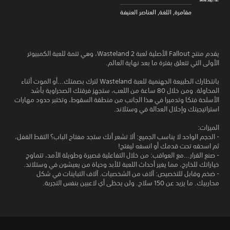
مقامرة, اللغة, العناصر العنيفة
يقدم منتج Fallout الأصلية لعبة Wasteland 2، وهي تتمة للعبة الكمبيوتر
الأولى التي تتعلق بفترة ما بعد نهاية العالم.
بانتظارك الطبيعة الجهنمية للعبة Wasteland لترك بصمتك...أو الموت أثناء
المحاولة. ومن خلال 80 ساعة من اللعب، ستجهز فرقتك الصحراوية بأشد
الأسلحة فتكا وتدميرا في هذا الجانب من منطقة السقوط، وتختبر حدود مهارات
استراتيجيتك وإحلال العدالة في وستلاند.
الميزات:
- الحجم الواحد لا يناسب الجميع: ألا تشعر أنك ستجد مفتاح الباب؟ التقط القفل،
ثم اسحقه تحت قدمك أو انسفه ليفتح!
- صنع القرار...مع العواقب: من خلال التفاعلية قصيرة وطويلة الأمد، تتماوج
خياراتك للخارج، مما يغير أحداث اللعبة للأبد وحياة من يعيشون في وستلاند.
- ضخم وقابل للتخصيص: آلاف من الشخصيات. آلاف التباينات في شكل
محاربيك. ما يزيد عن 150 سلاح. ولن يحظى أي لاعبين بنفس التجربة.