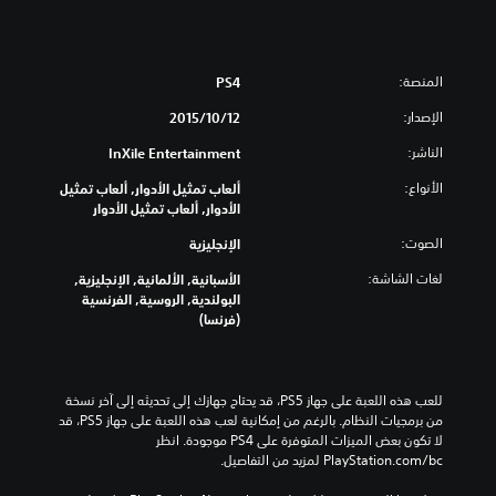
المنصة:
PS4
الإصدار:
12‏/10‏/2015
الناشر:
InXile Entertainment
الأنواع:
ألعاب تمثيل الأدوار, ألعاب تمثيل
الأدوار, ألعاب تمثيل الأدوار
الصوت:
الإنجليزية
لغات الشاشة:
الأسبانية, الألمانية, الإنجليزية,
البولندية, الروسية, الفرنسية
(فرنسا)
للعب هذه اللعبة على جهاز PS5، قد يحتاج جهازك إلى تحديثه إلى آخر نسخة 
من برمجيات النظام. بالرغم من إمكانية لعب هذه اللعبة على جهاز PS5، قد 
لا تكون بعض الميزات المتوفرة على PS4 موجودة. انظر 
‎PlayStation.com/bc لمزيد من التفاصيل.