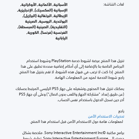
ا
ق
ن
ب
ل
لغات الشاشة:
الأسبانية, الألمانية, الأوكرانية,
ث
ر
ط
.
ة
الإسبانية (المكسيك), الإنجليزية,
ي
ا
ا
ب
الإيطالية, البرتغالية (البرازيل),
ء
ا
ق
ش
البولندية, الروسية, الصينية
م
ت
م
ل
ك
(التقليدية), الصينية (المبسطة),
ح
ه
ن
ل
أ
الفرنسية (فرنسا), الكورية,
ا
و
ا
ك
اليابانية
ب
.
ل
ن
ا
ع
م
م
ص
ا
س
ل
و
ن
د
ا
.
تنزيل هذا المنتج عرضة لشروط خدمة‫ PlayStation وشروط استخدام 
ص
ص
ي
ع
البرنامج الخاصة بنا بالإضافة إلى أي أحكام إضافية محددة تطبق على هذا 
ا
ك
د
م
المنتج. إذا كنت لا ترغب في قبول هذه الشروط، لا تقم بتنزيل هذا المنتج. 
ل
ح
ب
ا
ك
راجع شروط الخدمة لمزيد من المعلومات الهامة.
ت
س
ي
ن
ت
ر
ا
ب
ك
ر
يمكنك تنزيل هذا المحتوى وتشغيله على جهاز PS5 الرئيسي المرتبط بحسابك 
ج
ت
ش
س
(عن طريق إعداد "مشاركة الجهاز واللعب بدون اتصال") وعلى أي جهاز PS5 
تُ
ع
ك
م
ي
آخر حين تسجل الدخول باستخدام نفس الحساب.
ع
ي
ل
ة
ة
رَ
ي
ف
راجع 
ا
ض
ت
ر
ن
تحذيرات الاستخدام الآمن
ن
ل
ظ
إ
د
 لمعلومات هامة حول الاستخدام الآمن قبل استخدام هذا المنتج.
ص
ه
ذ
خ
ي
و
ر
ر
ل
ر
برامج مكتبة ©Sony Interactive Entertainment Inc. ملخصة بشكل 
ص
ن
ا
ا
م
حصري إلى Sony Interactive Entertainment Europe. تطبق شروط 