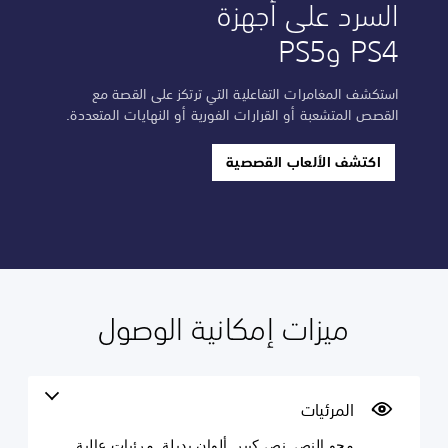
السرد على أجهزة
PS4 وPS5
استكشف المغامرات التفاعلية التي ترتكز على القصة مع
القصص المتشعبة أو القرارات الفورية أو النهايات المتعددة.
اكتشف الألعاب القصصية
ميزات إمكانية الوصول
إ
ن
ع
م
م
ن
ح
ع
ص
س
ا
ا
ت
و
و
ا
د
و
ص
ص
ا
ل
ر
ة
ى
المرئيات
ا
ن
ل
ت
ص
محو النص, نص كبير, ألوان بديلة, مرئيات عالية
ل
ت
ع
ع
ص