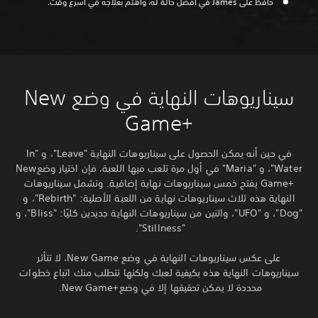
حافظ على James في أفضل حالة له، واهتم بعلاجه في أسرع وقت.
سيناريوهات النهاية في وضع New
Game+‎
في حين أنه يمكن الحصول على سيناريوهات النهاية "Leave"، و "In
Water"، و "Maria" في أول مرة تلعب فيها اللعبة، فإن اختيار وضعNew
Game+‎ يفتح خمس سيناريوهات نهاية إضافية. وتشمل سيناريوهات
النهاية هذه ثلاث سيناريوهات نهاية من اللعبة الأصلية: "Rebirth"، و
"Dog"، و "UFO"، واثنين من سيناريوهات النهاية جديدين كليًا: "Bliss"، و
"Stillness".
على عكس سيناريوهات النهاية في وضع New Game، لا تتأثر
سيناريوهات النهاية هذه بكيفية لعبك ولكنها تتطلب منك اتباع خطوات
محددة لا يمكن تحقيقها إلا في وضعNew Game+‎.