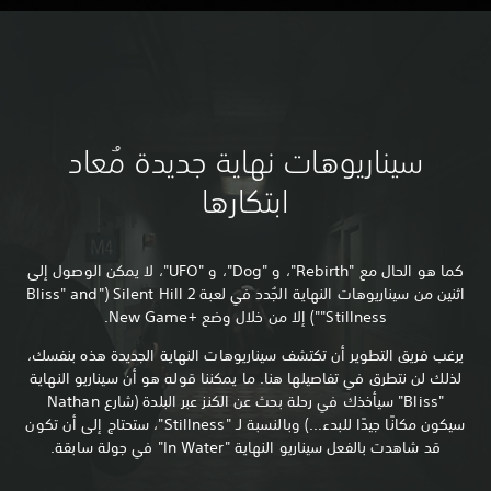
سيناريوهات نهاية جديدة مُعاد
ابتكارها
كما هو الحال مع "Rebirth"، و "Dog"، و "UFO"، لا يمكن الوصول إلى
اثنين من سيناريوهات النهاية الجُدد في لعبة ‏Silent Hill 2 ‏("Bliss" and
"Stillness") إلا من خلال وضع New Game+‎.
يرغب فريق التطوير أن تكتشف سيناريوهات النهاية الجديدة هذه بنفسك،
لذلك لن نتطرق في تفاصيلها هنا. ما يمكننا قوله هو أن سيناريو النهاية
"Bliss" سيأخذك في رحلة بحث عن الكنز عبر البلدة (شارع Nathan
سيكون مكانًا جيدًا للبدء...) وبالنسبة لـ "Stillness"، ستحتاج إلى أن تكون
قد شاهدت بالفعل سيناريو النهاية "In Water" في جولة سابقة.