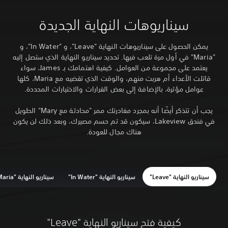
سيناريوهات النهاية الجديدة
يمكن الحصول على سيناريوهات النهاية "Leave"، و "In Water"، و
"Maria" في أول مرة تلعب فيها. تحديد سيناريو النهاية الذي ستصل إليه
يعتمد على مجموعة من العوامل. كيفية اهتمامك بـ James، سواء
قاتلت الأعداء أم هربت منهم، والوقت الذي تقضيه مع Maria، كلها
عوامل مؤثرة، بالإضافة إلى بعض القرارات والاختيارات المحددة.
يجب أن تتذكر أيضًا أنه بمجرد مغادرتك ممر "محادثة مع Mary" الطويل
في فندق Lakeview، سيكون قد تم حسم مصيرك، وبعد ذلك لن يكون
هناك مجال للعودة.
سيناريو النهاية "Leave"
سيناريو النهاية "In Water"
سيناريو النهاية "Maria"
كيفية فتح سيناريو النهاية "Leave"