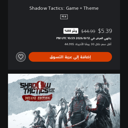
s
Shadow Tactics: Game + Theme
:
G
PS4
a
m
$5.39
$44.99
وفّر 88%‏
e
مخصوم من السعر الأصلي البالغ $44.99‏
+
ينتهي العرض في 12‏/8‏/2026 10:59 PM UTC‏
T
أقل سعر خلال 30 يومًا الأخيرة: $44.99‏
h
e
إضافة إلى عربة التسوق
m
e
D
e
l
u
x
e
E
d
i
t