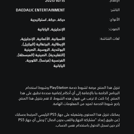
الإصدار:
15‏/10‏/2025
الناشر:
DAEDALIC ENTERTAINMENT
الأنواع:
حركة, حركة, استراتيجية
الصوت:
الإنجليزية, اليابانية
لغات الشاشة:
الأسبانية, الألمانية, الإنجليزية,
الإيطالية, البرتغالية (البرازيل),
البولندية, الروسية, الصينية
(التقليدية), الصينية (المبسطة),
الفرنسية (فرنسا), الكورية,
اليابانية
تنزيل هذا المنتج عرضة لشروط خدمة‫ PlayStation وشروط استخدام 
البرنامج الخاصة بنا بالإضافة إلى أي أحكام إضافية محددة تطبق على هذا 
المنتج. إذا كنت لا ترغب في قبول هذه الشروط، لا تقم بتنزيل هذا المنتج. 
راجع شروط الخدمة لمزيد من المعلومات الهامة.
يمكنك تنزيل هذا المحتوى وتشغيله على جهاز PS5 الرئيسي المرتبط بحسابك 
(عن طريق إعداد "مشاركة الجهاز واللعب بدون اتصال") وعلى أي جهاز PS5 
آخر حين تسجل الدخول باستخدام نفس الحساب.