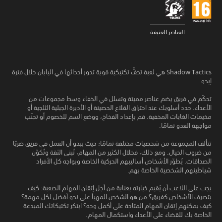
العناصر العنيفة
Shadow Tactics‏ هي لعبة تخفًّ تكتيكية قوية تدور أحداثها في اليابان خلال فترة
إيدو.
تحكّم في فريق يضم عناصر مميتة وتسلل في الخفاء وسط مجموعات من
الأعداء. حدد أسلوبك عند اختراق القلاع الحصينة أو الأديرة الجبلية الثلجية أو
مخيمات الغابات المخفية. قم بإعداد الفخاخ، ووضع السم للخصوم أو تجنّب
مواجهة العدو تمامًا.
تتألف المجموعة من شخصيات مختلفة تمامًا؛ حيث يبدو أن العمل في فريق ضربًا
من ضروب الخيال. ومع ذلك، فخلال الكثير من المهام، تُبنى الثقة وتُكوّن
الصداقات. يُطوّر الأشخاص أساليبهم الحركية الخاصة ويواجه كل الأفراد
شياطينهم الشخصية الخاصة بهم.
يجب على اللاعب أن يُقيم خيارته بعناية من أجل إتقان المهام الصعبة: كيف
يتصرف الأشخاص كفريق؟ من هو الشخص المهيأ على نحو أفضل لكل مهمة؟
كيف يمكنهم إتقان المهام المتاحة على أكمل وجه؟ ابتكر تكتيكاتك المبدعة
الخاصة بك للقضاء على الأعداء واستكمال المهام.