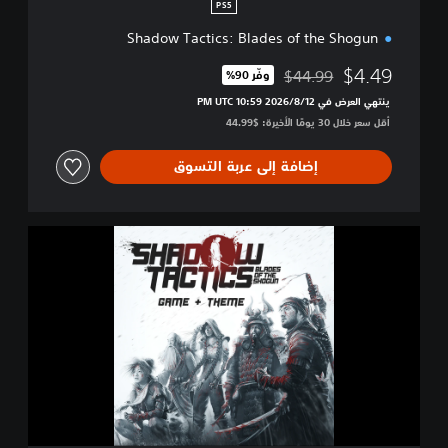
PS5
Shadow Tactics: Blades of the Shogun
$4.49
$44.99
وفّر 90%‏
مخصوم من السعر الأصلي البالغ $44.99‏
ينتهي العرض في 12‏/8‏/2026 10:59 PM UTC‏
أقل سعر خلال 30 يومًا الأخيرة: $44.99‏
إضافة إلى عربة التسوق
S
h
a
d
o
w
T
a
c
t
i
c