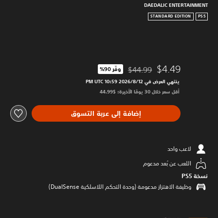
DAEDALIC ENTERTAINMENT
STANDARD EDITION
PS5
$4.49
$44.99
وفّر 90%‏
مخصوم من السعر الأصلي البالغ $44.99‏
ينتهي العرض في 12‏/8‏/2026 10:59 PM UTC‏
أقل سعر خلال 30 يومًا الأخيرة: $44.99‏
إضافة إلى عربة التسوق
لاعب واحد
اللعب عن بُعد مدعوم
نسخة PS5‏
وظيفة الاهتزاز مدعومة (وحدة التحكم اللاسلكية DualSense‏)