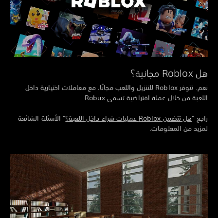
Robl مجانية؟
نعم. تتوفر Roblox للتنزيل واللعب مجانًا، مع معاملات اختيارية داخل
لعبة من خلال عملة افتراضية تسمى Robux.
جع "
هل تتضمن Roblox عمليات شراء داخل اللعبة؟
" الأسئلة الشائعة
زيد من المعلومات.