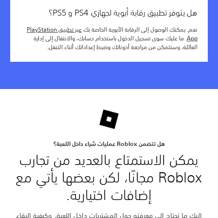
هل يتوفر تطبيق رقابة أبوية لجهازي PS4 و PS5؟
نعم. يمكنك الوصول إلى الرقابة الأبوية الخاصة بك
عبر تطبيق PlayStation
App
. ما عليك سوى تسجيل الدخول باستخدام حسابك، والانتقال إلى إدارة
العائلة، وستتمكن من مراجعة أذوناتك وضبط إعداداتك أثناء التنقل.
هل تتضمن Roblox عمليات شراء داخل اللعبة؟
يمكن الاستمتاع بالعديد من تجارب
Roblox مجانًا، لكن بعضها يأتي مع
إضافات اختيارية.
إليك ما تحتاج إلى معرفته حول المشتريات داخل اللعبة، وكيفية البقاء