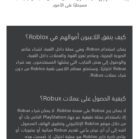
مسيطرًا على الأمور.
كيف ينفق اللاعبون أموالهم في Roblox؟
يمكن استخدام Robux، وهي عملة داخل اللعبة، لشراء عناصر
الصورة الرمزية، وعناصر تعزيز القوة والعملات داخل اللعبة،
والوصول إلى بعض التجارب التي ينشئها المستخدمون. يعد شراء
Robux اختياريًا، ويستمتع معظم اللاعبين بلعبة Roblox من دون
شراء عملات Robux.
كيفية الحصول على عملات Robux؟
لا يمكن ربح Robux على منصة Roblox. لا يمكن شراء Robux
إلا باستخدام عملة حقيقية عبر جهاز PlayStation الخاص بك أو
من خلال موقع Roblox الإلكتروني وتطبيق الهاتف المحمول.
انتبه إلى أن أي عرض يدّعي تقديم Robux مجانية أو عضويات أو
عناصر نادرة خارج Roblox هو عملية احتيال، إذ صُممت هذه