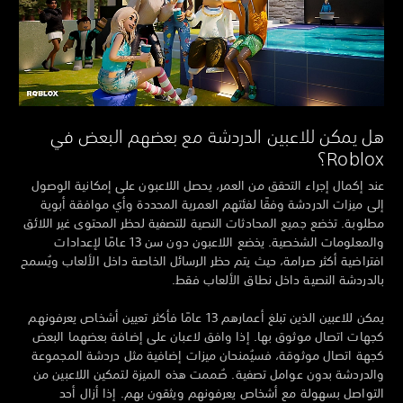
ل يمكن للاعبين الدردشة مع بعضهم البعض في
Roblo؟
د إكمال إجراء التحقق من العمر، يحصل اللاعبون على إمكانية الوصول
ى ميزات الدردشة وفقًا لفئتهم العمرية المحددة وأي موافقة أبوية
لوبة. تخضع جميع المحادثات النصية للتصفية لحظر المحتوى غير اللائق
والمعلومات الشخصية. يخضع اللاعبون دون سن 13 عامًا لإعدادات
تراضية أكثر صرامة، حيث يتم حظر الرسائل الخاصة داخل الألعاب ويُسمح
لدردشة النصية داخل نطاق الألعاب فقط.
يمكن للاعبين الذين تبلغ أعمارهم 13 عامًا فأكثر تعيين أشخاص يعرفونهم
هات اتصال موثوق بها. إذا وافق لاعبان على إضافة بعضهما البعض
هة اتصال موثوقة، فسيُمنحان ميزات إضافية مثل دردشة المجموعة
لدردشة بدون عوامل تصفية. صُممت هذه الميزة لتمكين اللاعبين من
تواصل بسهولة مع أشخاص يعرفونهم ويثقون بهم. إذا أزال أحد