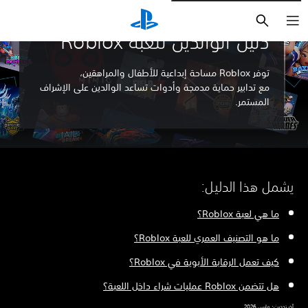
بحث
دليل الوالدين للعبة Roblox
توفر Roblox مساحة إبداعية للأطفال والمراهقين،
مع تدابير حماية مدمجة وأدوات تساعد الوالدين على الإشراف
المستمر.
شمل هذا الدليل:
ما هي لعبة Roblox؟
ما هو التصنيف العمري للعبة Roblox؟
كيف تعمل الرقابة الأبوية في Roblox؟
هل تتضمن Roblox عمليات شراء داخل اللعبة؟
 تحديث: مارس 2026