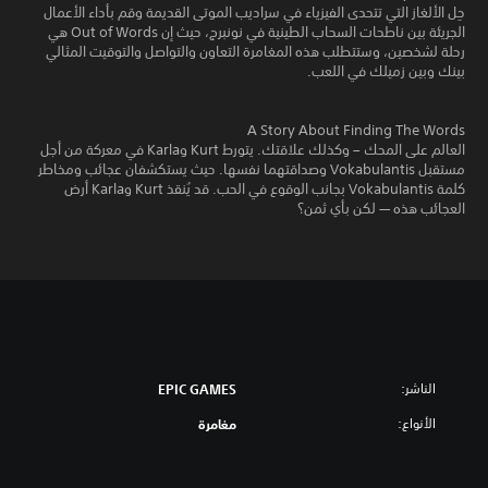
حِل الألغاز التي تتحدى الفيزياء في سراديب الموتى القديمة وقم بأداء الأعمال
الجريئة بين ناطحات السحاب الطينية في نونبرج، حيث إن Out of Words هي
رحلة لشخصين، وستتطلب هذه المغامرة التعاون والتواصل والتوقيت المثالي
بينك وبين زميلك في اللعب.
A Story About Finding The Words
العالم على المحك – وكذلك علاقتك. يتورط Kurt وKarla في معركة من أجل
مستقبل Vokabulantis وصداقتهما نفسها. حيث يستكشفان عجائب ومخاطر
كلمة Vokabulantis بجانب الوقوع في الحب. قد يُنقذ Kurt وKarla أرض
العجائب هذه — لكن بأي ثمن؟
الناشر:
EPIC GAMES
الأنواع:
مغامرة