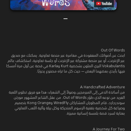
Out Of Words
ابحث عن أصواتك المفقودة في مغامرة عبر منصة تعاونية. يمكنك مع صديق
عبر الإنترنت، أو عبر منصة مشتركة عبر الإنترنت أو جلسة تعاونية، استكشاف عالم
Vokabulantis البري الملون بشخصية Kurt وKarla في قصة عن أول مرة أمسكا
فيها بأيدي بعضهما البعض — حيث كل ما تراه مصنوع يدويًا.
A Handcrafted Adventure
من أساتذة الدمى إلى المبرمجين وصولاً إلى الشعراء؛ هذا هو فريق تطوير اللعبة
الفريد من نوعه الذي طوّر Out of Words. من عقل الشاعر المشهور مورتن
سوندرجارد، قام المطوران المشاركان WiredFly وKong Orange بتصميم
وصياغة كل شخصية بتقنية الرسوم المتحركة وكل بيئة وآلية اللعب التعاوني
بعناية لسرد قصة بلمسة إنسانية مميزة.
A Journey For Two