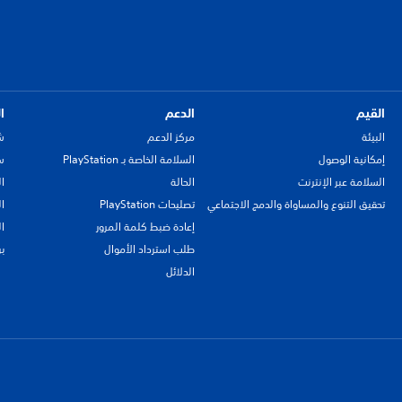
القيم
الدعم
ا
البيئة
مركز الدعم
ش
إمكانية الوصول
السلامة الخاصة بـ PlayStation
سي
السلامة عبر الإنترنت
الحالة
ا
تحقيق التنوع والمساواة والدمج الاجتماعي
تصليحات PlayStation
ا
إعادة ضبط كلمة المرور
ا
طلب استرداد الأموال
ب
الدلائل