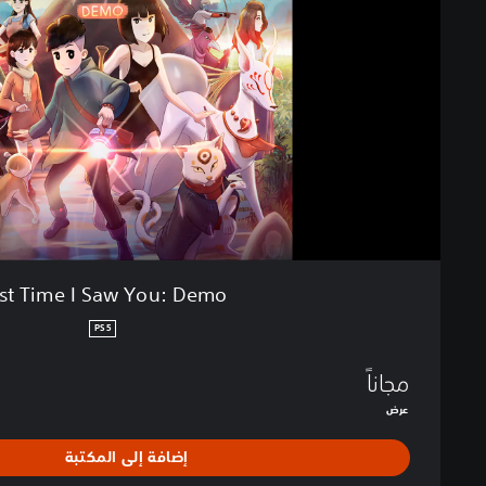
i
m
e
I
S
a
w
Y
o
u
:
D
e
st Time I Saw You: Demo
m
o
PS5
مجاناً
عرض
إضافة إلى المكتبة