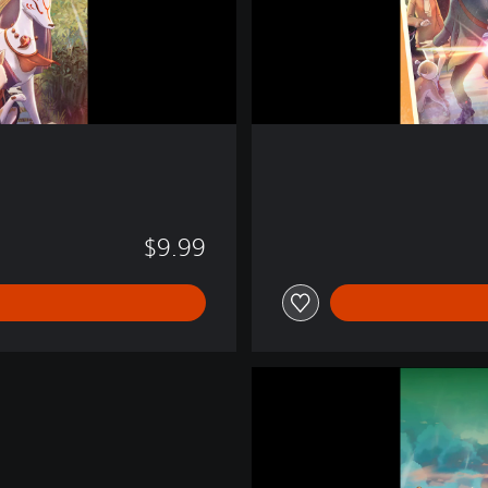
w
Y
o
u
$9.99