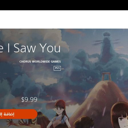
e I Saw You
CHORUS WORLDWIDE GAMES
PS5
$9.99
إضافة إل