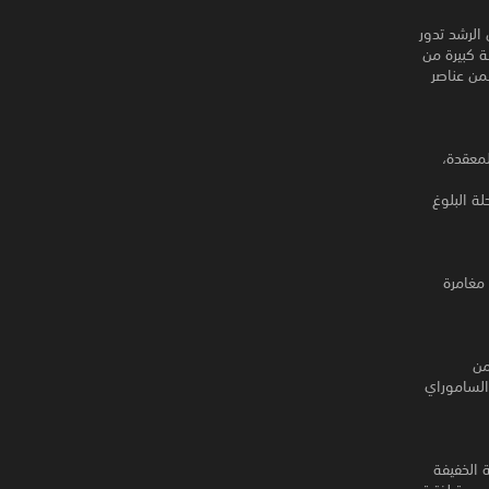
L" مغامرة حول بلوغ سن الرشد تدور
ة كبيرة من
من عناصر
 المعقدة،
ة البلوغ
مغامرة
من
الساموراي
حركة الخفيفة