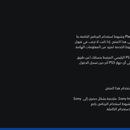
تنزيل هذا المنتج عرضة لشروط خدمة‫ PlayStation وشروط استخدام البرنامج الخاصة بنا 
بالإضافة إلى أي أحكام إضافية محددة تطبق على هذا المنتج. إذا كنت لا ترغب في قبول 
روط الخدمة لمزيد من المعلومات الهامة.
يمكنك تنزيل هذا المحتوى وتشغيله على جهاز PS5 الرئيسي المرتبط بحسابك (عن طريق 
إعداد "مشاركة الجهاز واللعب بدون اتصال") وعلى أي جهاز PS5 آخر حين تسجل الدخول 
برامج مكتبة ©Sony Interactive Entertainment Inc. ملخصة بشكل حصري إلى Sony 
Interactive Entertainment Europe. تطبق شروط استخدام البرنامج، راجع 