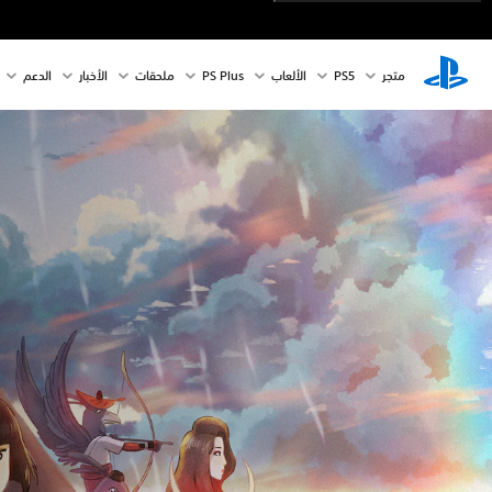
متجر
PS5‏
الألعاب
PS Plus
ملحقات
الأخبار
الدعم