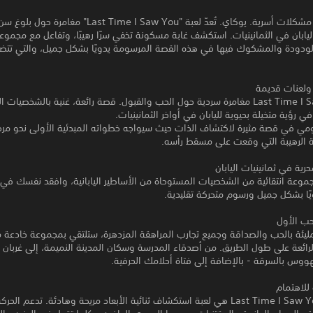
الحب الأول. مشكلات أسرية. يوكاي. تُعدّ لعبة "ast Time I Saw You
ليابان في الثمانينيات. استكشف غابة مسكونة تخفي سرًا رهيبًا، وتفاعل مع مجموع
ودودة والمشكوك فيها في هذه القصة المرسومة يدويًا بشكل جميل، والتي تتض
 ولعنات قديمة
تُعدّ Last Time I Saw You مغامرة سردية حول الحب والقبول. قصة رائعة، غنية بالشخصيات
في رؤية متخيلة بحيوية لليابان في أواخر الثمانينيات.
ومي في قصة مثيرة لاكتشاف الذات حيث سيواجه خطواته المبدئية الأولى نحو مرحل
نة الرهيبة التي وقعت على مسقط رأسه.
رية في ثمانينيات اليابان
موعة انتقائية من الشخصيات المستوحاة من الأساطير اليابانية، وافقد نفسك في 
ًا بشكل جميل ورسوم متحركة تقليدية.
حب الأول
ليئة بالحب والصداقة وجميع تجارب المراهقة المزدهرة، ستلتقي بمجموعة خادعة 
رائعة على طول الطريق. من أصدقاء المدرسة وسكان المدينة النميمة، إلى غربان 
وس بالسرقة - بالإضافة إلى فتاة أحلامك الحرفية.
 للاهتمام
تُعتبر لعبة Last Time I Saw You هي لعبة استكشاف ثنائية الأبعاد مريحة وهادئة. تدعم ال