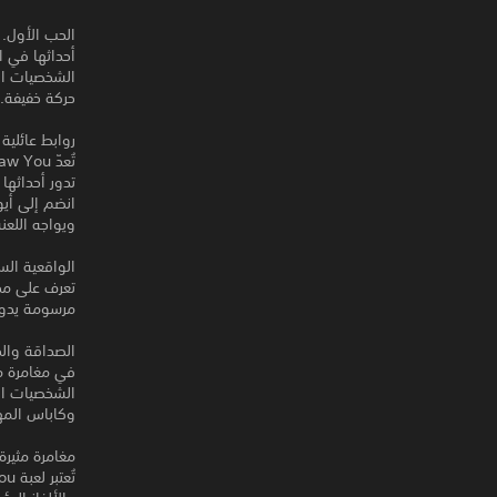
أحداثها في ا
الشخصيات ال
حركة خفيفة.
روابط عائلية
تدور أحداثها 
انضم إلى أي
ويواجه اللع
الواقعية السح
تعرف على مج
مرسومة يدوي
الصداقة وال
في مغامرة م
الشخصيات ال
وكاباس المهو
مغامرة مثيرة