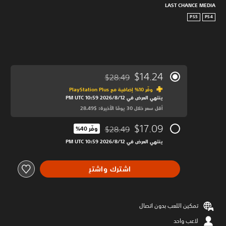
LAST CHANCE MEDIA
PS5
PS4
$14.24
$28.49
مخصوم من السعر الأصلي البالغ $28.49‏
وفّر 10% إضافية مع PlayStation Plus‏
ينتهي العرض في 12‏/8‏/2026 10:59 PM UTC‏
أقل سعر خلال 30 يومًا الأخيرة: $28.49‏
$17.09
$28.49
وفّر 40%‏
مخصوم من السعر الأصلي البالغ $28.49‏
ينتهي العرض في 12‏/8‏/2026 10:59 PM UTC‏
اشترك واشترِ
تمكين اللعب بدون اتصال
لاعب واحد