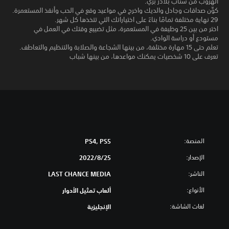
الهروب من سناب بلادر بري.
كوِّن صداقات وجادل والديك واخرج في مواعيد وقع في الحب وأنقذ المستعمرة.
29 نهاية مختلفة تمامًا بناءً على اختياراتك التي تتخذها كل شهر.
اختر من بين 25 وظيفة في المستعمرة، مثل تضييع وقتك في العمل في
مستودع أو دراسة الوادي.
تعلم حتى 15 مهارة مختلفة، من بينها الشجاعة والصلابة والتنظيم والتعاطف.
تعرف على 10 شخصيات يمكنك مواعدها، من بينها شباب
المنصة:
PS4, PS5
الإصدار:
25‏/8‏/2022
الناشر:
LAST CHANCE MEDIA
الأنواع:
ألعاب تمثيل الأدوار
لغات الشاشة:
الإنجليزية