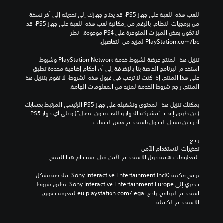
للعب هذه اللعبة على جهاز PS5، قد يحتاج جهازك إلى تحديثه إلى آخر نسخة 
من برمجيات النظام. بالرغم من إمكانية لعب هذه اللعبة على جهاز PS5، قد 
لا تكون بعض الميزات المتوفرة على PS4 موجودة. انظر 
‎PlayStation.com/bc لمزيد من التفاصيل.
تنزيل هذا المنتج عرضة لشروط خدمة PlayStation Network وشروط 
استخدام البرنامج الخاصة بنا بالإضافة إلى أي أحكام إضافية محددة تطبق 
على هذا المنتج. إذا كنت لا ترغب في قبول هذه الشروط، لا تقوم بتنزيل هذا 
المنتج. راجع شروط الخدمة لمزيد من المعلومات الهامة.
يمكنك تنزيل هذا المحتوى وتشغيله على جهاز PS5 الرئيسي المرتبط بحسابك 
(عن طريق إعداد "مشاركة الجهاز واللعب بدون اتصال") وعلى أي جهاز PS5 
آخر حين تسجل الدخول باستخدام نفس الحساب.
راجع 
تحذيرات الاستخدام الآمن
 لمعلومات هامة حول الاستخدام الآمن قبل استخدام هذا المنتج.
برامج مكتبة ©Sony Interactive Entertainment Inc. ملخصة بشكل 
حصري إلى Sony Interactive Entertainment Europe. تطبق شروط 
استخدام البرنامج، راجع eu.playstation.com/legal لمعرفة حقوق 
الاستخدام الكاملة.