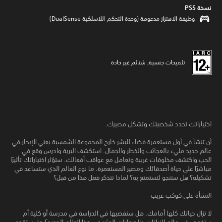
نسخة PS5‏
وظيفة الاهتزاز مدعومة (وحدة التحكم اللاسلكية DualSense‏)
تلميحات جنسية, شتائم غير حادة
اختياراتك تحدد شخصيتك وتشكل مصيرك.
أن تنشأ في أول مستعمرة فضاء للبشر خارج المجموعة الشمسية يعني الإبحار في
عالم جديد مليء بالعجائب والخطر والجمال. استكشف البرية وادرس وقع في
الحب واكتشف مخلوقات غريبة وتعامل مع عواقب أفعالك. ستؤثر اختياراتك تأثيرًا
مباشرًا على حياة أصدقائك ومصير المستعمرة. ما نوع العالم الذي ستساعد في
تشكيله؟ هل ستنجو لتستمتع به؟ لماذا تتذكر فعل هذا من قبل؟
النشأة على كوكب غريب
لا تزال حياتك كلها أمامك. هل ستقضيها في الدراسة في مدرسة أو كلية أم