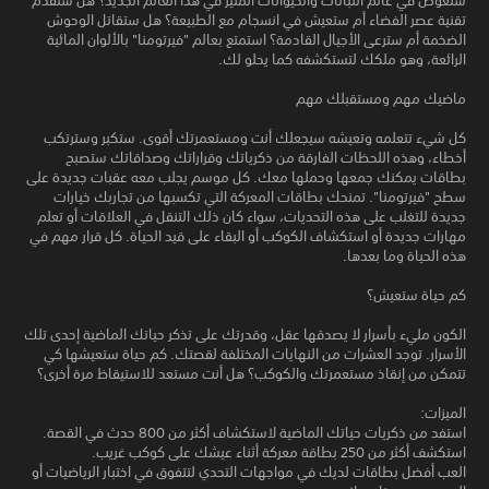
ستغوص في عالم النباتات والحيوانات المثير في هذا العالم الجديد؟ هل ستقدم
تقنية عصر الفضاء أم ستعيش في انسجام مع الطبيعة؟ هل ستقاتل الوحوش
الضخمة أم سترعى الأجيال القادمة؟ استمتع بعالم "فيرتومنا" بالألوان المائية
الرائعة، وهو ملكك لتستكشفه كما يحلو لك.
ماضيك مهم ومستقبلك مهم
كل شيء تتعلمه وتعيشه سيجعلك أنت ومستعمرتك أقوى. ستكبر وسترتكب
أخطاء، وهذه اللحظات الفارقة من ذكرياتك وقراراتك وصداقاتك ستصبح
بطاقات يمكنك جمعها وحملها معك. كل موسم يجلب معه عقبات جديدة على
سطح "فيرتومنا". تمنحك بطاقات المعركة التي تكسبها من تجاربك خيارات
جديدة للتغلب على هذه التحديات، سواء كان ذلك التنقل في العلاقات أو تعلم
مهارات جديدة أو استكشاف الكوكب أو البقاء على قيد الحياة. كل قرار مهم في
هذه الحياة وما بعدها.
كم حياة ستعيش؟
الكون مليء بأسرار لا يصدقها عقل، وقدرتك على تذكر حياتك الماضية إحدى تلك
الأسرار. توجد العشرات من النهايات المختلفة لقصتك. كم حياة ستعيشها كي
تتمكن من إنقاذ مستعمرتك والكوكب؟ هل أنت مستعد للاستيقاظ مرة أخرى؟
الميزات:
استفد من ذكريات حياتك الماضية لاستكشاف أكثر من 800 حدث في القصة.
استكشف أكثر من 250 بطاقة معركة أثناء عيشك على كوكب غريب.
العب أفضل بطاقات لديك في مواجهات التحدي لتتفوق في اختبار الرياضيات أو