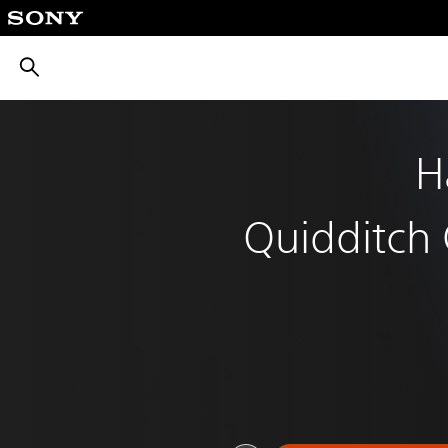
بحث
H
Quidditch