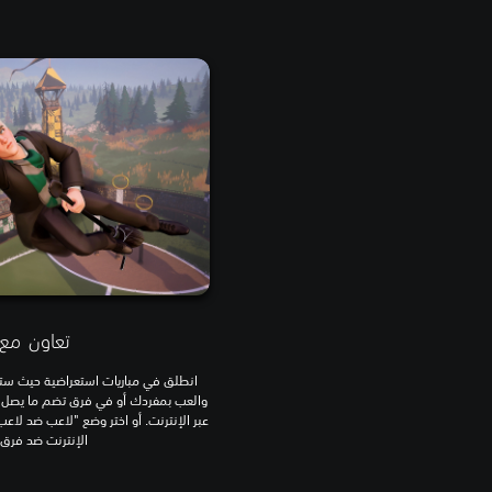
تعاون مع
انطلق في مباريات استعراضية حيث ست
والعب بمفردك أو في فرق تضم ما يصل إل
عبر الإنترنت. أو اختر وضع "لاعب ضد لاعب"
الإنترنت ضد فرق Quidditch أخرى.