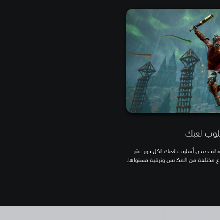
وب لعبك
ة لتخصيص أسلوب لعبك لكل دور. غيّر
اع مختلفة من المكانس وترقية مستواها.