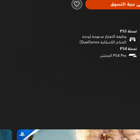
ى عربة التسوق
نسخة PS5‏
وظيفة الاهتزاز مدعومة (وحدة
التحكم اللاسلكية DualSense‏)
نسخة PS4‏