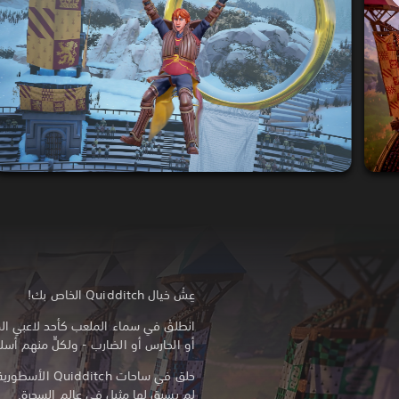
عِشْ خيال Quidditch الخاص بك!
انطلقْ في سماء الملعب كأحد لاعبي المر
أو الحارس أو الضارب - ولكلٍّ منهم أسلوب
حلق في ساحات ch
لم يسبق لها مثيل في عالم السحرة.