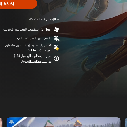
إضافة إل
تم الإصدار ٠٣/٠٩/٢٠٢٤
اللعب عبر الإنترنت مطلوب
تدعم إلى ما يصل 6 لاعبين متصلين
عن طريق PS Plus‏
ميزات إمكانية الوصول (18)‏
ميزات إمكانية الوصول