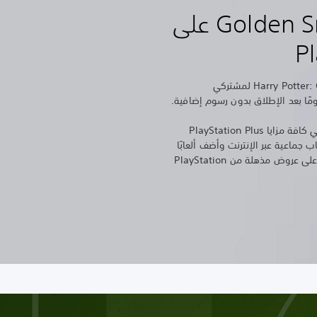
احصل على Golden Snitch على
Pl
ستتوفر لعبة Harry Potter: Quidditch Champions لمشتركي
تضم عضوية PlayStation Plus أساسي كافة مزايا PlayStation Plus
جماعية عبر الإنترنت وأضف ألعابًا
جديدة إلى مجموعتك كل شهر واحصل على عروض مذهلة من PlayStation