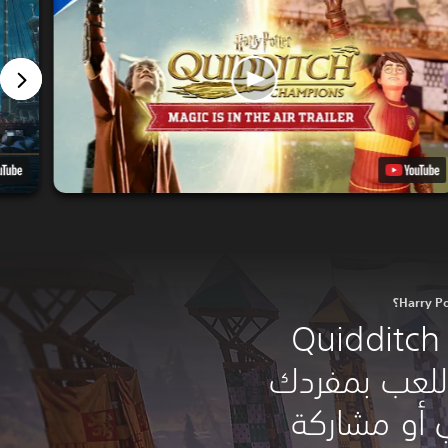
انغمس في عالم Quidditch
اللعب بمفردك
 أو مشاركة