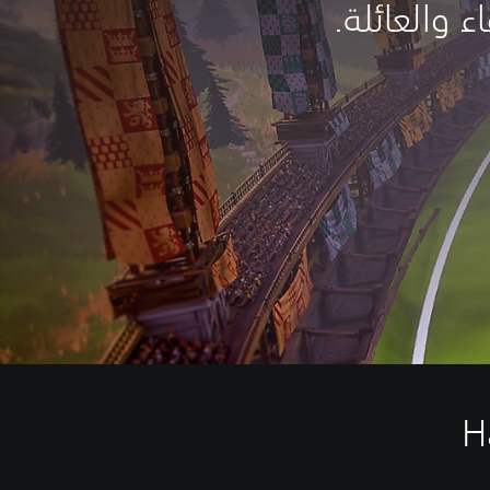
 والعائلة.
Har: