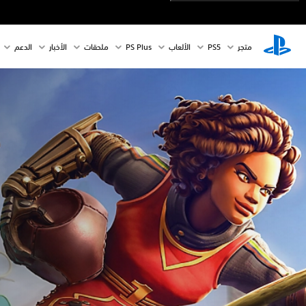
متجر
PS5‏
الألعاب
PS Plus
ملحقات
الأخبار
الدعم