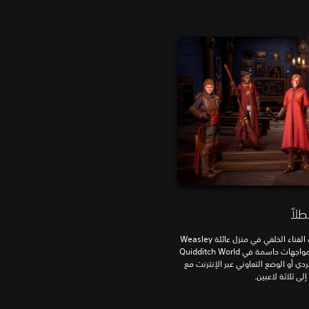
طلاً
خض غمار وضع Career لتتدرج من مباريات الفناء الخلفي في منزل عائلة Weasley
الذي يدعى Burrow إلى قمم المجد في مواجهات حاسمة في Quidditch World
لفردي أو الوضع التعاوني عبر الإنترنت مع
ى ثلاثة لاعبين.