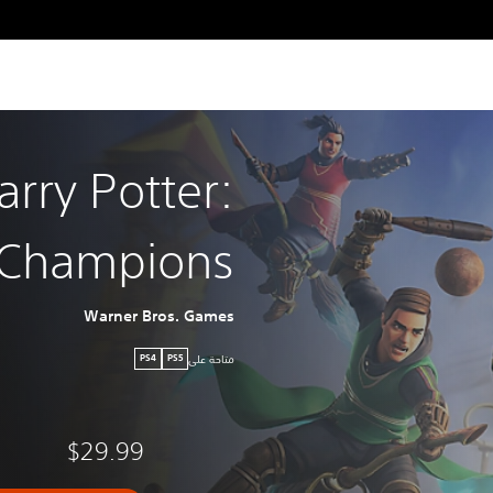
arry Potter:
 Champions
Warner Bros. Games
متاحة على
PS4
PS5
$29.99