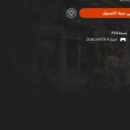
ى عربة التسوق
نسخة PS4‏
اهتزاز DUALSHOCK 4‏