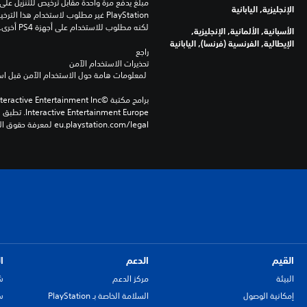
الإنجليزية, اليابانية
لكنه مطلوب للاستخدام على أجهزة PS4 أخرى.
الأسبانية, الألمانية, الإنجليزية,
الإيطالية, الفرنسية (فرنسا), اليابانية
راجع 
تحذيرات الاستخدام الآمن
 لمعلومات هامة حول الاستخدام الآمن قبل استخدام هذا المنتج.
eu.playstation.com/legal لمعرفة حقوق الاستخدام الكاملة.
القيم
الدعم
ا
البيئة
مركز الدعم
ش
إمكانية الوصول
السلامة الخاصة بـ PlayStation
سي