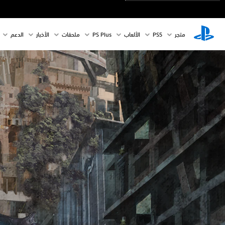
متجر
PS5‏
الألعاب
PS Plus
ملحقات
الأخبار
الدعم