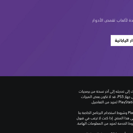
ة لألعاب تقمص الأدوار
اليابانية
للعب هذه اللعبة على جهاز PS5، قد يحتاج جهازك إلى تحديثه إلى آخر نسخة من برمجيات 
النظام. بالرغم من إمكانية لعب هذه اللعبة على جهاز PS5، قد لا تكون بعض الميزات 
تنزيل هذا المنتج عرضة لشروط خدمة‫ PlayStation وشروط استخدام البرنامج الخاصة بنا 
بالإضافة إلى أي أحكام إضافية محددة تطبق على هذا المنتج. إذا كنت لا ترغب في قبول 
روط الخدمة لمزيد من المعلومات الهامة.