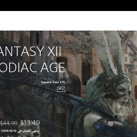
ANTASY XII 
ZODIAC AGE
Square Enix LTD
PS4
$13.49
$44.99
مخصوم من الس
ينتهي العرض في 12‏/8‏/2026 10:59 PM UTC‏