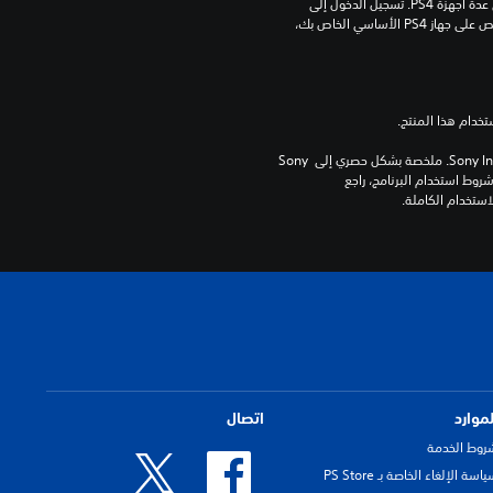
مبلغ يدفع مرة واحدة مقابل ترخيص للتنزيل على عدة أجهزة PS4. تسجيل الدخول إلى 
PlayStation غير مطلوب لاستخدام هذا الترخيص على جهاز PS4 الأساسي الخاص بك، 
برامج مكتبة ©Sony Interactive Entertainment Inc. ملخصة بشكل حصري إلى Sony 
Interactive Entertainment Europe. تطبق شروط استخدام البرنامج، راجع 
لموارد
اتصال
روط الخدمة
اسة الإلغاء الخاصة بـ PS Store