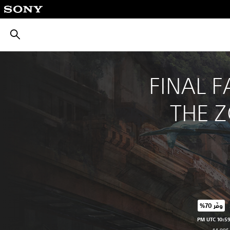
بحث
‎FINAL F
THE 
وفّر 70%‏
عر الأصلي البالغ $44.99‏