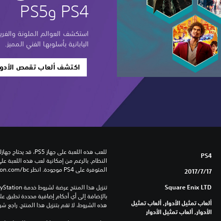
PS4 وPS5
استكشف العوالم الملونة والفريد
اليابانية بأسلوبها الفني المميز.
اكتشف ألعاب تقمص الأدوار 
PS4
المتوفرة على PS4 موجودة. انظر ‎PlayStation.com/bc لمزيد من التفاصيل.
17‏/7‏/2017
Square Enix LTD
ألعاب تمثيل الأدوار, ألعاب تمثيل
هذه الشروط، لا تقم بتنزيل هذا المنتج. راجع ش
الأدوار, ألعاب تمثيل الأدوار