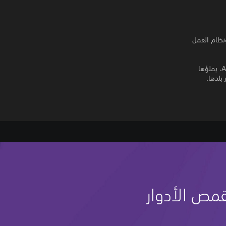
ونظام العمل
ادخل عصر الحرب في عالم Ivalice. مملكة Dalmasca الصغيرة التي غزتها Archadian Empire، يملؤها
رير بلدها.
مص الأدوار