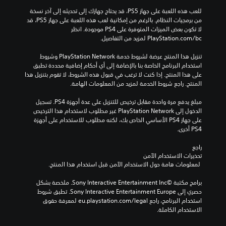
للعب هذه اللعبة على جهاز PS5، قد يحتاج جهازك إلى تحديثه إلى آخر نسخة 
من برمجيات النظام. بالرغم من إمكانية لعب هذه اللعبة على جهاز PS5، قد 
لا تكون بعض الميزات المتوفرة على PS4 موجودة. انظر 
‎PlayStation.com/bc لمزيد من التفاصيل.
تنزيل هذا المنتج عرضة لشروط خدمة PlayStation Network وشروط 
استخدام البرنامج الخاصة بنا بالإضافة إلى أي أحكام إضافية محددة تطبق 
على هذا المنتج. إذا كنت لا ترغب في قبول هذه الشروط، لا تقوم بتنزيل هذا 
المنتج. راجع شروط الخدمة لمزيد من المعلومات الهامة.
مبلغ يدفع مرة واحدة مقابل ترخيص للتنزيل على عدة أجهزة PS4. تسجيل 
الدخول إلى PlayStation Network غير مطلوب لاستخدام هذا الترخيص 
على جهاز PS4 الأساسي الخاص بك، لكنه مطلوب للاستخدام على أجهزة 
PS4 أخرى.
راجع 
تحذيرات الاستخدام الآمن
 لمعلومات هامة حول الاستخدام الآمن قبل استخدام هذا المنتج.
برامج مكتبة ©Sony Interactive Entertainment Inc. ملخصة بشكل 
حصري إلى Sony Interactive Entertainment Europe. تطبق شروط 
استخدام البرنامج، راجع eu.playstation.com/legal لمعرفة حقوق 
الاستخدام الكاملة.