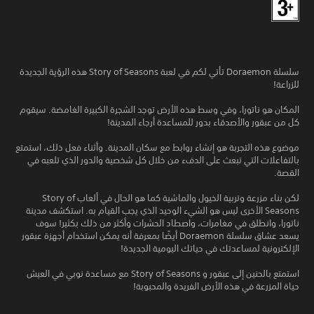
سلسلة Doraemon تأتي لكم في لعبة Story of Seasons هذه الرؤية الجديدة
للزراعة!
المكان هو ناتورا، وفي وسط هذه الأرض توجد الشجرة الكبيرة الغامضة. سيقوم
كل من عبقور والأصدقاء بدور للمساعدة أرجاء المدينة!
موضوع هذه التجربة هو إنشاء روابط مع سكان المدينة. وأثناء فعل ذلك، استمتع
بالتفاعلات التي تبعث على الدفء من خلال كل شخصية والدور الذي تلعبه في
القصة.
لكن بناء مزرعة وتربية الخيول والماشية كما هو الحال في ألعاب Story of
Seasons الأخرى ليس هو الشيء الوحيد الذي يجب القيام به. استكشف مدينة
ناتورا، وانطلق في مغامرات، واصطاد الحشرات وأكثر من ذلك بكثير! سوف
يسعد عشاق سلسلة Doraemon أيضًا بمعرفة أنه يمكن استخدام أجهزة عبقور
الإلكترونية لمساعدتك في حياتك اليومية الجديدة!
استمتع بالحنين إلى عبقور و Story of Seasons مع مساعدة نوبي في العيش
حياة المزرعة في هذه الأرض الفريدة والمحبوبة!