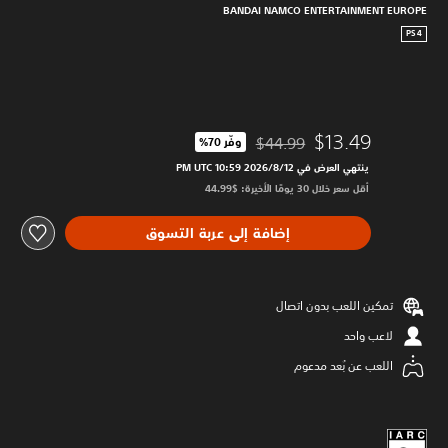
BANDAI NAMCO ENTERTAINMENT EUROPE
PS4
$13.49
$44.99
وفّر 70%‏
مخصوم من السعر الأصلي البالغ $44.99‏
ينتهي العرض في 12‏/8‏/2026 10:59 PM UTC‏
أقل سعر خلال 30 يومًا الأخيرة: $44.99‏
إضافة إلى عربة التسوق
تمكين اللعب بدون اتصال
لاعب واحد
اللعب عن بُعد مدعوم