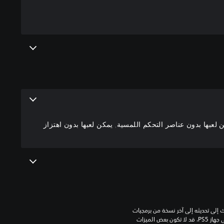
عبها بدون عناصر التحكم اللمسية, يمكن لعبها بدون اهتزاز
للعب هذه اللعبة على جهاز PS5، قد يحتاج جهازك إلى تحديثه إلى آخر نسخة من برمجيات 
النظام. بالرغم من إمكانية لعب هذه اللعبة على جهاز PS5، قد لا تكون بعض الميزات 