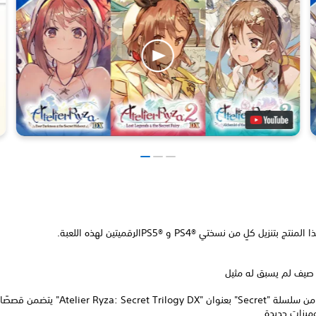
زيل كلٍ من نسختي PS4®‎ و PS5®‎الرقميتين لهذه اللعبة.
صيف لم يسبق له مثيل
إصدار نهائي من سلسلة "Secret" بعنوان "ret Trilogy DX
ميزات جديدة.