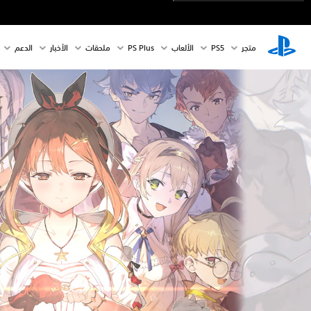
متجر
PS5‏
الألعاب
PS Plus
ملحقات
الأخبار
الدعم