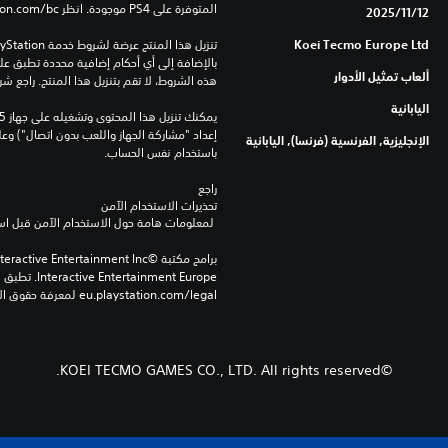
المتوفرة على PS4 موجودة. انظر ‎PlayStation.com/bc لمزيد من التفاصيل.
12‏/11‏/2025
Koei Tecmo Europe Ltd
ألعاب تمثيل الأدوار
هذه الشروط، لا تقم بتنزيل هذا المنتج. راجع ش
اليابانية
الإنجليزية, الفرنسية (فرنسا), اليابانية
باستخدام نفس الحساب.
راجع 
تحذيرات الاستخدام الآمن
 لمعلومات هامة حول الاستخدام الآمن قبل استخدام هذا المنتج.
eu.playstation.com/legal لمعرفة حقوق الاستخدام الكاملة.
©KOEI TECMO GAMES CO., LTD. All rights reserved.