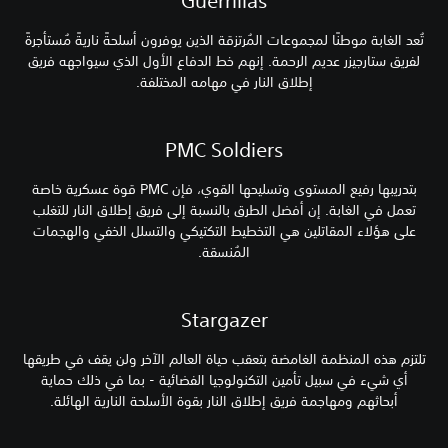
Guerrillas
تُعد الغابة موطنًا لمجموعات المُرتزقة الذين يوفرون أسلحةً ناريةً مُستأجرةً
لفريق ستارجيزر عديم الرحمة. إنهم خط الدفاع الأول الذي سيواجهه فريق
إطلاق النار في مهامه المختلفة.
PMC Soldiers
بتدريبها رفيع المستوى وتسليحها القوي، فإن PMC قوة عسكرية خاصة
تعمل في الغابة. إن أفضل الطرق بالنسبة إلى فريق إطلاق النار للتغلب
على هؤلاء المقاتلين هي التخطيط التكتيكي والتسلل الخفي والهجمات
المُنسقة.
Stargazer
تلتزم هذه المنظمة الغامضة بتعقب حياة العالم الآخر ولن يقف في طريقها
أي شيء في سبيل تأمين التكنولوجيا الفضائية - بما في ذلك حماية
أبحاثهم ومهاجمة فريق إطلاق النار بقوة الأسلحة النارية الهائلة.