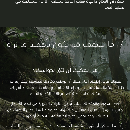
يمكن زرع الفخاخ وأجهزة تعقب الحركة بمستوى الأرض للمساعدة في
عملية الصيد.
7. ما تسمعه قد يكون بأهمية ما تراه
هل يمكنك أن تثق بحواسك؟
بصفتك فريق إطلاق النار، عليك أن توظف ذكاءك لخدمتك؛ حيث إنه من
خلال استكمال سلسلة من المهام الاختبارية، والتنافس مع أعداء أقوياء، لا
يمكنك تجاهل صائد العالم الآخر الذي يطاردك.
أصغِ السمع، وقد تصلك سلسلةً من النقرات الشريرة من قمم الأشجار:
وهي إشارة إلى قرب المفترس منك واستخدامه عباءة التخفي للاختفاء عن
ناظريك. وقد يكون تحديد اتجاهه مسألة حياة أو موت.
إلّا أنه لا يمكن أن تثق دائمًا فيما تسمعه: حيث إن المفترس يجيد المحاكاة