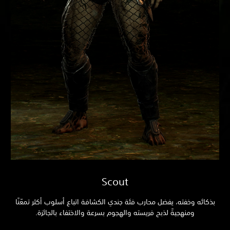
Scout
بذكائه وخفته، يفضل محارب فئة جندي الكشافة اتباع أسلوب أكثر تمعّنًا
ومنهجيةً لذبح فريسته والهجوم بسرعة والاختفاء بالجائزة.