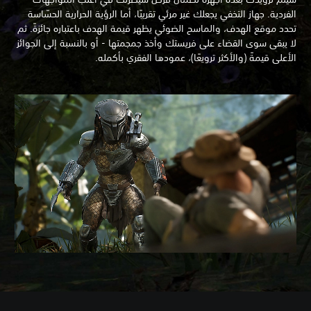
الفردية. جهاز التخفي يجعلك غير مرئي تقريبًا، أما الرؤية الحرارية الحسّاسة
تحدد موقع الهدف، والماسح الضوئي يظهر قيمة الهدف باعتباره جائزةً. ثم
لا يبقى سوى القضاء على فريستك وأخذ جمجمتها - أو بالنسبة إلى الجوائز
الأعلى قيمةً (والأكثر ترويعًا)، عمودها الفقري بأكمله.