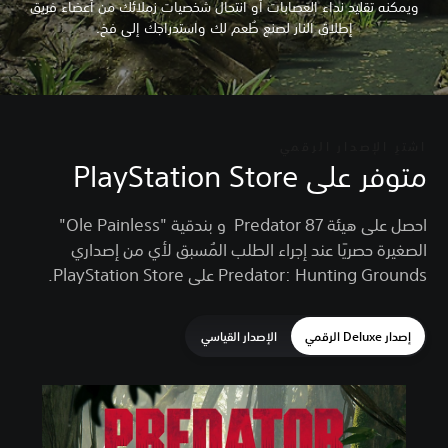
ويمكنه تقليد نداء العصابات أو انتحال شخصيات زملائك من أعضاء فريق
إطلاق النار لصنع طُعم لك واستدراجك إلى فخ.
اشترِ الإصدار الرقمي
متوفر على PlayStation Store
احصل على هيئة Predator 87 و بندقية "Ole Painless"
الصغيرة حصريًا عند إجراء الطلب المُسبق لأي من إصداري
Predator: Hunting Grounds على PlayStation Store.
إصدار Deluxe الرقمي
الإصدار القياسي