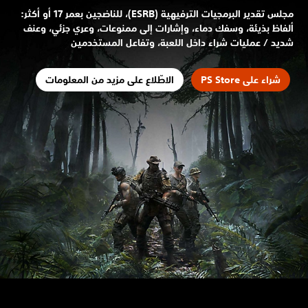
مجلس تقدير البرمجيات الترفيهية (ESRB)، للناضجين بعمر 17 أو أكثر:
ألفاظ بذيئة، وسفك دماء، وإشارات إلى ممنوعات، وعري جزئي، وعنف
شديد / عمليات شراء داخل اللعبة، وتفاعل المستخدمين
شراء على PS Store
الاطّلاع على مزيد من المعلومات