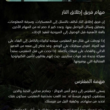
مهام فريق إطلاق النار
إن فريق إطلاق النار مُكلف بالتسلل إلى المعسكرات، وسرقة المعلومات،
وتعطيل وسائل التواصل بينها، وعدد كبير لا حصر له من المهام الأخرى
بالغة الأهمية قبل الوصول إلى المروحية لتنفيذ الإخلاء.
إذا تورطت في قتال مع المفترس، سيتجه تركيزك بالكامل إلى البقاء على
قيد الحياة. افرض سيطرتك على الوضع، وقد تحتاج إلى منعه من التدمير
الذاتي والقضاء على فريقك بأكمله. إذا نجحت في قتل المفترس، ستبدأ
معركة جديدة ضد قوات ستارجيزر، حيث إنهم يقاتلون لتأمين التكنولوجيا
الفضائية التي يوفرونها.
مهمة المفترس
يسعى المفترس إلى جمع أثمن الجوائز - جماجم محاربي النخبة والذين
يستحقون كونهم فريسةً له. عند اللعب بشخصية المفترس، سيكون عليك
تحديد من ستهاجم، وكيفية النيل من فريستك.
سيتم تزويدك بعدة أجهزة لضمان فرض سيطرتك في أغلب المواجهات